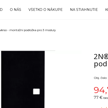
OD
O NÁS
VŠETKO O NÁKUPE
NA STIAHNUTIE
K
Verso - montážní podložka pro 3 moduly
2N®
pod
Obj. čislo:
94,
77 €
bez