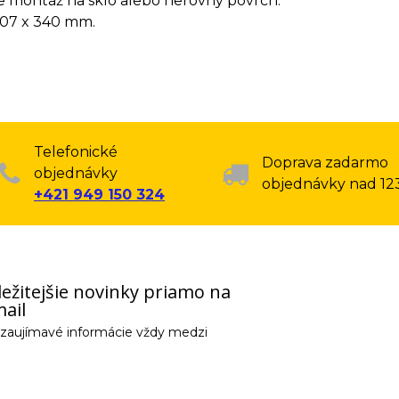
 montáž na sklo alebo nerovný povrch.
107 x 340 mm.
Telefonické
Doprava zadarmo
objednávky
objednávky nad 12
+421 949 150 324
ežitejšie novinky priamo na
ail
e zaujímavé informácie vždy medzi
email) budeme spracovávať len za týmto účelom v súlade s platnou legislatív