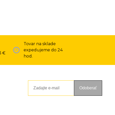
Tovar na sklade
expedujeme do 24
3 €
hod.
Odoberať
ou a zásadami ochrany osobných údajov. Súhlas potvrdíte kliknutím