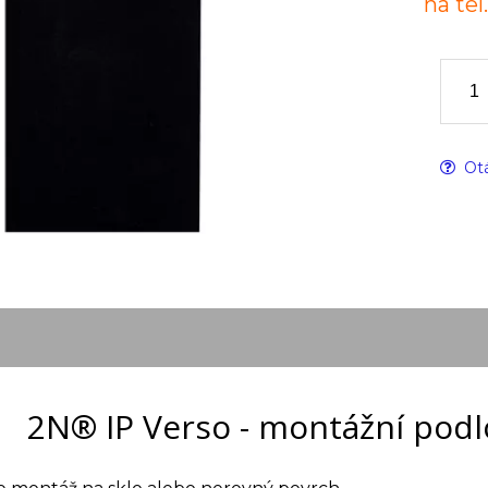
na tel
Otá
2N® IP Verso - montážní podl