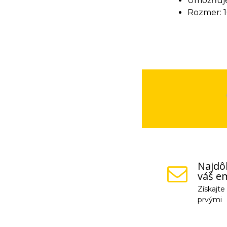
Umožňuje
Rozmer: 
Najdôl
váš em
Získajt
prvými
Vaše osobné údaje (