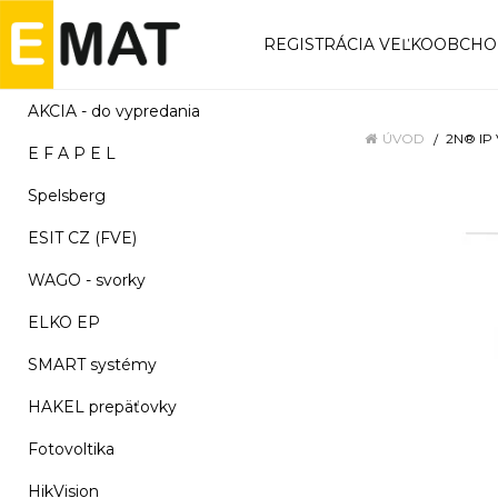
REGISTRÁCIA VEĽKOOBCH
AKCIA - do vypredania
ÚVOD
2N® IP 
E F A P E L
Spelsberg
ESIT CZ (FVE)
WAGO - svorky
ELKO EP
SMART systémy
HAKEL prepäťovky
Fotovoltika
HikVision