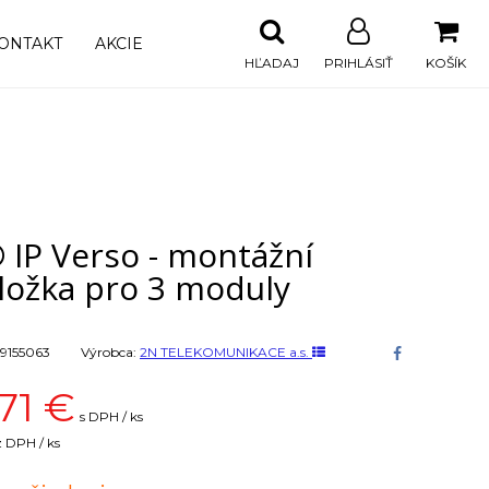
ONTAKT
AKCIE
HĽADAJ
PRIHLÁSIŤ
KOŠÍK
 IP Verso - montážní
ložka pro 3 moduly
9155063
Výrobca:
2N TELEKOMUNIKACE a.s.
71
€
s DPH / ks
 DPH / ks