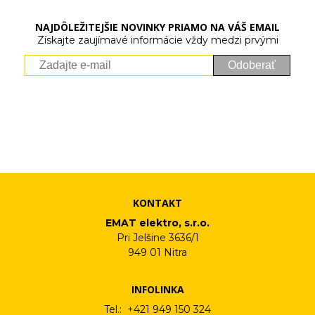
NAJDÔLEŽITEJŠIE NOVINKY PRIAMO NA VÁŠ EMAIL
Získajte zaujímavé informácie vždy medzi prvými
Odoberať
Vaše osobné údaje (email) budeme spracovávať len za týmto
účelom v súlade s platnou legislatívou a zásadami ochrany
osobných údajov. Súhlas potvrdíte kliknutím na odkaz, ktorý
vám pošleme na váš email. Súhlas môžete kedykoľvek odvolať
písomne, emailom alebo kliknutím na odkaz z ktoréhokoľvek
informačného emailu.
KONTAKT
EMAT elektro, s.r.o.
Pri Jelšine 3636/1
949 01 Nitra
INFOLINKA
Tel.: +421 949 150 324