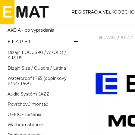
REGISTRÁCIA VEĽKOOBCH
AKCIA - do vypredania
ÚVOD
E F A P 
E F A P E L
Dizajn LOGUS90 / APOLO /
SIRIUS
Dizajn Siza / Quadra / Latina
Waterproof IP65 (doplnkový
IP44/IP68)
Audio Systém JAZZ
Povrchovú montáž
OFFICE riešenia
Wallbox nabíjanie