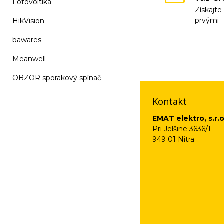
Fotovoltika
Získajt
prvými
HikVision
bawares
Vaše osobné údaje (
na odkaz, ktorý vám
Meanwell
OBZOR sporakový spínač
Kontakt
EMAT elektro, s.r.o
Pri Jelšine 3636/1
949 01 Nitra