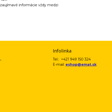
e zaujímavé informácie vždy medzi
email) budeme spracovávať len za týmto účelom v súlade s platnou legislatív
 pošleme na váš email. Súhlas môžete kedykoľvek odvolať písomne, emailom 
Infolinka
.
Tel.: +421 949 150 324
E-mail:
eshop@emat.sk