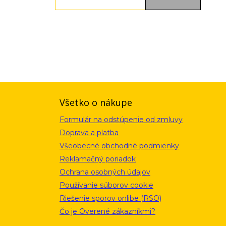
ou a zásadami ochrany osobných údajov. Súhlas potvrdíte kliknutím
alebo kliknutím na odkaz z ktoréhokoľvek informačného emailu.
Všetko o nákupe
Formulár na odstúpenie od zmluvy
Doprava a platba
Všeobecné obchodné podmienky
Reklamačný poriadok
Ochrana osobných údajov
Používanie súborov cookie
Riešenie sporov onlibe (RSO)
Čo je Overené zákazníkmi?