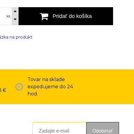
Pridať do košíka
ks
zka na produkt
Tovar na sklade
expedujeme do 24
3 €
hod.
Odoberať