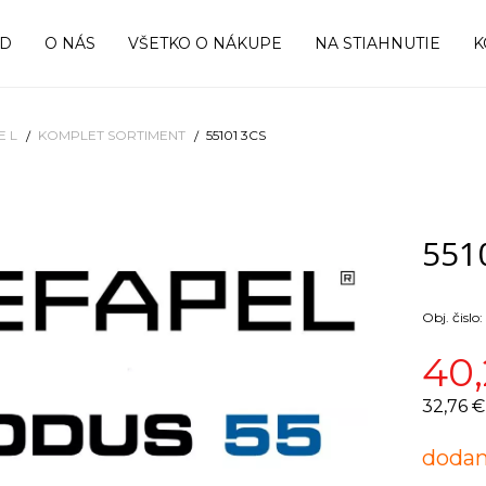
OD
O NÁS
VŠETKO O NÁKUPE
NA STIAHNUTIE
K
E L
KOMPLET SORTIMENT
55101 3CS
551
Obj. čislo:
40,
32,76 €
dodan