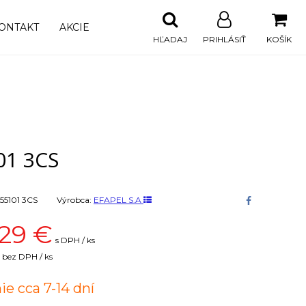
ONTAKT
AKCIE
HĽADAJ
PRIHLÁSIŤ
KOŠÍK
01 3CS
55101 3CS
Výrobca:
EFAPEL S.A
29
€
s DPH / ks
bez DPH / ks
ie cca 7-14 dní