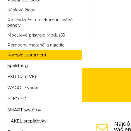
Podlahové boxy
Káblové žľaby
Rozvádzače a telekomunikačné
panely
Modulové prístroje Modus55
Pomocny materiál a náradie
Komplet sortiment
Spelsberg
ESIT CZ (FVE)
WAGO - svorky
ELKO EP
SMART systémy
HAKEL prepäťovky
Najdôl
váš em