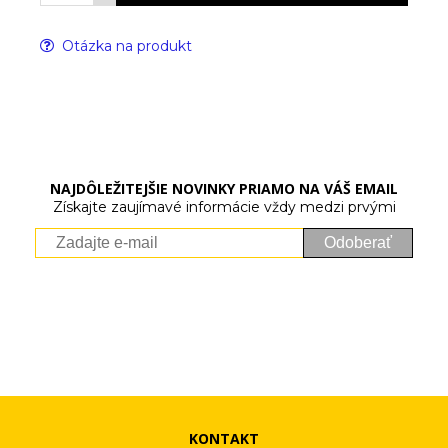
Otázka na produkt
NAJDÔLEŽITEJŠIE NOVINKY PRIAMO NA VÁŠ EMAIL
Získajte zaujímavé informácie vždy medzi prvými
Odoberať
Vaše osobné údaje (email) budeme spracovávať len za týmto
účelom v súlade s platnou legislatívou a zásadami ochrany
osobných údajov. Súhlas potvrdíte kliknutím na odkaz, ktorý
vám pošleme na váš email. Súhlas môžete kedykoľvek odvolať
písomne, emailom alebo kliknutím na odkaz z ktoréhokoľvek
informačného emailu.
KONTAKT