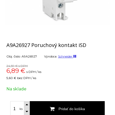
A9A26927 Poruchový kontakt iSD
Obj. čislo:
A9A26927
Výrobca:
Schneider
24,59 €
s DPH
6,89
€
s DPH / ks
5,60 €
bez DPH / ks
Na sklade
Pridať do košíka
ks