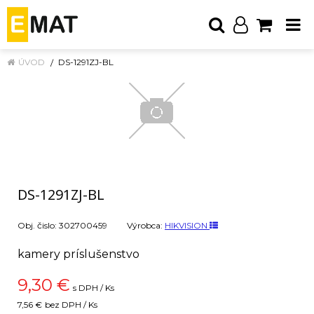
ÚVOD
DS-1291ZJ-BL
DS-1291ZJ-BL
Obj. čislo:
302700459
Výrobca:
HIKVISION
kamery príslušenstvo
9,30
€
s DPH / Ks
7,56 €
bez DPH / Ks