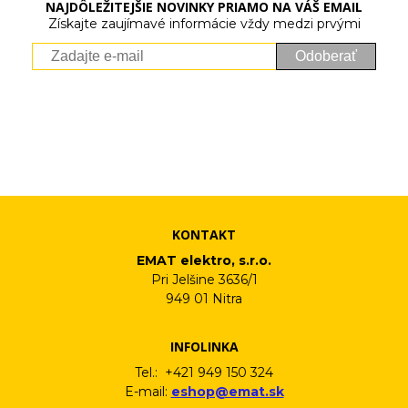
NAJDÔLEŽITEJŠIE NOVINKY PRIAMO NA VÁŠ EMAIL
Získajte zaujímavé informácie vždy medzi prvými
Odoberať
Vaše osobné údaje (email) budeme spracovávať len za týmto
účelom v súlade s platnou legislatívou a zásadami ochrany
osobných údajov. Súhlas potvrdíte kliknutím na odkaz, ktorý
vám pošleme na váš email. Súhlas môžete kedykoľvek odvolať
písomne, emailom alebo kliknutím na odkaz z ktoréhokoľvek
informačného emailu.
KONTAKT
EMAT elektro, s.r.o.
Pri Jelšine 3636/1
949 01 Nitra
INFOLINKA
Tel.: +421 949 150 324
E-mail:
eshop@emat.sk