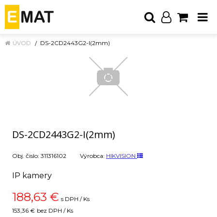
ÚVOD
DS-2CD2443G2-I(2mm)
DS-2CD2443G2-I(2mm)
Obj. čislo:
311316102
Výrobca:
HIKVISION
IP kamery
188,63
€
s DPH / Ks
153,36 €
bez DPH / Ks