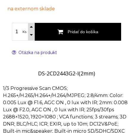
na externom sklade
Pridať do košíka
Ks
Otázka na produkt
DS-2CD2443G2-I(2mm)
1/3 Progressive Scan CMOS;
H.265+/H.265/H.264+/H.264/MJPEG; 2.8/4mm: Color:
0.005 Lux @ F1.6, AGC ON , 0 lux with IR; 2mm: 0.008
Lux @ F2.0, AGC ON , 0 lux with IR; 25fps/30fps
2688×1520, 1920×1080 ; VCA functions; 3 streams; 3D
DNR; BLC/HLC; ICR; EXIR, up to 10m; DC12V&PoE;
Built-in mic&speaker; Built-in micro SD/SDHC/SDXC