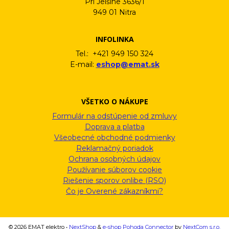
Pri Jelšine 3636/1
949 01 Nitra
INFOLINKA
Tel.: +421 949 150 324
E-mail:
eshop@emat.sk
VŠETKO O NÁKUPE
Formulár na odstúpenie od zmluvy
Doprava a platba
Všeobecné obchodné podmienky
Reklamačný poriadok
Ochrana osobných údajov
Používanie súborov cookie
Riešenie sporov onlibe (RSO)
Čo je Overené zákazníkmi?
© 2026 EMAT elektro •
NextShop
&
e-shop Pohoda Connector
by
NextCom s.r.o.