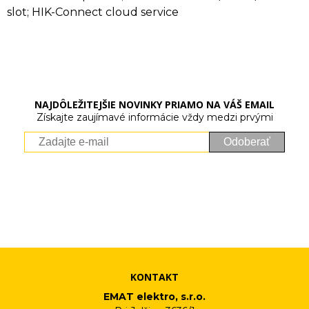
slot; HIK-Connect cloud service
NAJDÔLEŽITEJŠIE NOVINKY PRIAMO NA VÁŠ EMAIL
Získajte zaujímavé informácie vždy medzi prvými
Odoberať
Vaše osobné údaje (email) budeme spracovávať len za týmto
účelom v súlade s platnou legislatívou a zásadami ochrany
osobných údajov. Súhlas potvrdíte kliknutím na odkaz, ktorý
vám pošleme na váš email. Súhlas môžete kedykoľvek odvolať
písomne, emailom alebo kliknutím na odkaz z ktoréhokoľvek
informačného emailu.
KONTAKT
EMAT elektro, s.r.o.