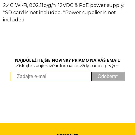
2.4G Wi-Fi, 802.11b/g/n; 12VDC & PoE power supply.
*SD card is not included. *Power supplier is not
included
NAJDÔLEŽITEJŠIE NOVINKY PRIAMO NA VÁŠ EMAIL
Získajte zaujímavé informácie vždy medzi prvými
Odoberať
Vaše osobné údaje (email) budeme spracovávať len za týmto
účelom v súlade s platnou legislatívou a zásadami ochrany
osobných údajov. Súhlas potvrdíte kliknutím na odkaz, ktorý
vám pošleme na váš email. Súhlas môžete kedykoľvek odvolať
písomne, emailom alebo kliknutím na odkaz z ktoréhokoľvek
informačného emailu.