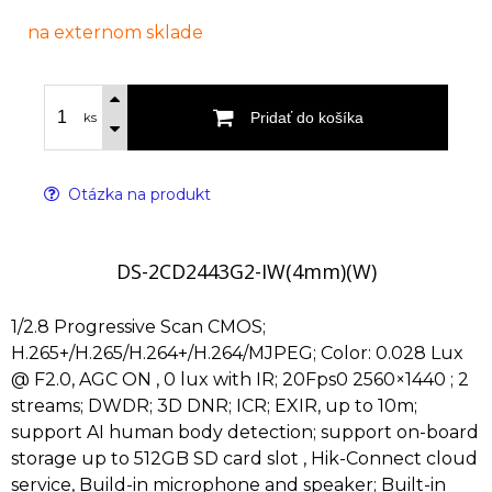
na externom sklade
Pridať do košíka
ks
Otázka na produkt
DS-2CD2443G2-IW(4mm)(W)
1/2.8 Progressive Scan CMOS;
H.265+/H.265/H.264+/H.264/MJPEG; Color: 0.028 Lux
@ F2.0, AGC ON , 0 lux with IR; 20Fps0 2560×1440 ; 2
streams; DWDR; 3D DNR; ICR; EXIR, up to 10m;
support AI human body detection; support on-board
storage up to 512GB SD card slot , Hik-Connect cloud
service, Build-in microphone and speaker; Built-in