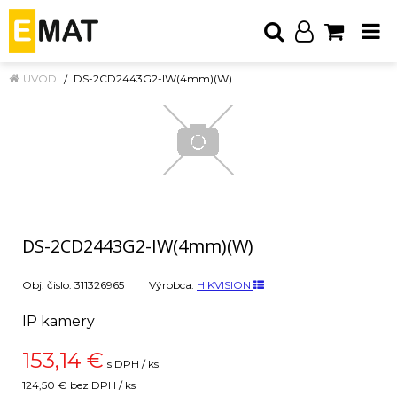
ÚVOD
DS-2CD2443G2-IW(4mm)(W)
DS-2CD2443G2-IW(4mm)(W)
Obj. čislo:
311326965
Výrobca:
HIKVISION
IP kamery
153,14
€
s DPH / ks
124,50 €
bez DPH / ks