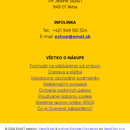
Pri Jelšine 3636/1
949 01 Nitra
INFOLINKA
Tel.: +421 949 150 324
E-mail:
eshop@emat.sk
VŠETKO O NÁKUPE
Formulár na odstúpenie od zmluvy
Doprava a platba
Všeobecné obchodné podmienky
Reklamačný poriadok
Ochrana osobných údajov
Používanie súborov cookie
Riešenie sporov onlibe (RSO)
Čo je Overené zákazníkmi?
© 2026 EMAT elektro •
NextShop
&
e-shop Pohoda Connector
by
NextCom s.r.o.