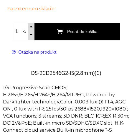
na externom sklade
Pridať do košíka
Ks
Otázka na produkt
DS-2CD2546G2-IS(2.8mm)(C)
1/3 Progressive Scan CMOS;
H.265+/H.265/H.264+/H.264/MJPEG; Powered by
Darkfighter technology,Color: 0.003 lux @ F1.4, AGC
ON , 0 lux with IR; 25fps/30fps 2688×1520,1920×1080 ;
VCA functions; 3 streams; 3D DNR; BLC; ICR;EXIR:30m;
DC12V&PoE; Built-in micro SD/SDHC/SDXC slot; HIK-
Connect cloud service;Built-in microphone *-S