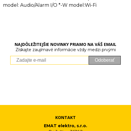
model: Audio/Alarm I/O *-W model:Wi-Fi
NAJDÔLEŽITEJŠIE NOVINKY PRIAMO NA VÁŠ EMAIL
Získajte zaujímavé informácie vždy medzi prvými
Odoberať
Vaše osobné údaje (email) budeme spracovávať len za týmto
účelom v súlade s platnou legislatívou a zásadami ochrany
osobných údajov. Súhlas potvrdíte kliknutím na odkaz, ktorý
vám pošleme na váš email. Súhlas môžete kedykoľvek odvolať
písomne, emailom alebo kliknutím na odkaz z ktoréhokoľvek
informačného emailu.
KONTAKT
EMAT elektro, s.r.o.