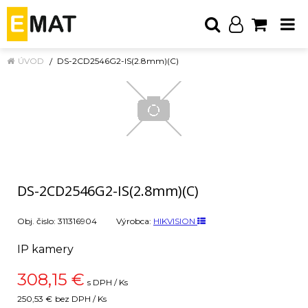
ÚVOD
DS-2CD2546G2-IS(2.8mm)(C)
DS-2CD2546G2-IS(2.8mm)(C)
Obj. čislo:
311316904
Výrobca:
HIKVISION
IP kamery
308,15
€
s DPH / Ks
250,53 €
bez DPH / Ks