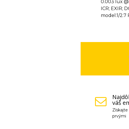
0.003 lux @ 
ICR; EXIR; 
model:1/2.7
Najdôl
váš em
Získajt
prvými