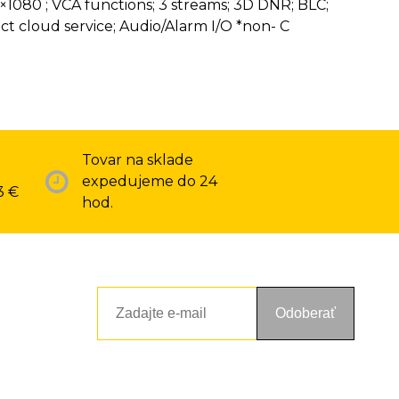
×1080 ; VCA functions; 3 streams; 3D DNR; BLC;
t cloud service; Audio/Alarm I/O *non- C
Tovar na sklade
expedujeme do 24
3 €
hod.
Odoberať