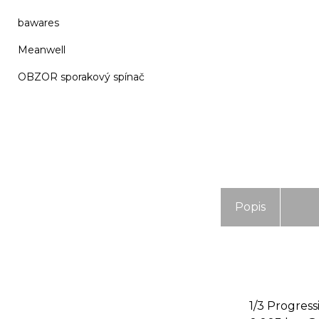
bawares
Meanwell
OBZOR sporakový spínač
Popis
1/3 Progres