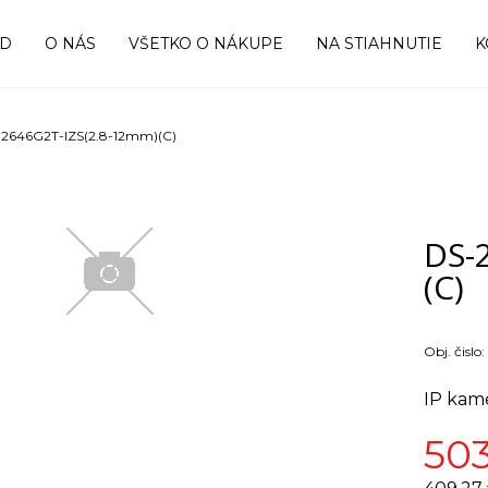
OD
O NÁS
VŠETKO O NÁKUPE
NA STIAHNUTIE
K
2646G2T-IZS(2.8-12mm)(C)
DS-
(C)
Obj. čislo:
IP kam
50