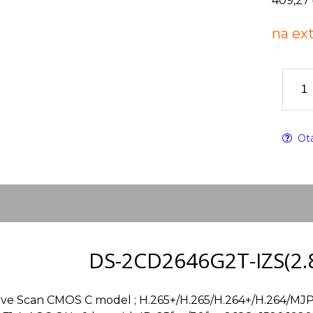
409,27
na ex
Otá
DS-2CD2646G2T-IZS(2.
sive Scan CMOS C model ; H.265+/H.265/H.264+/H.264/MJ