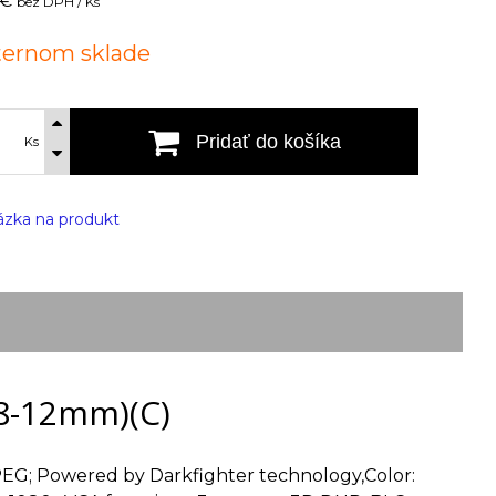
 €
bez DPH / Ks
ternom sklade
Pridať do košíka
Ks
zka na produkt
8-12mm)(C)
PEG; Powered by Darkfighter technology,Color: