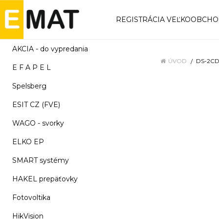
REGISTRÁCIA VEĽKOOBCH
AKCIA - do vypredania
ÚVOD
DS-2CD
E F A P E L
Spelsberg
ESIT CZ (FVE)
WAGO - svorky
ELKO EP
SMART systémy
HAKEL prepäťovky
Fotovoltika
HikVision