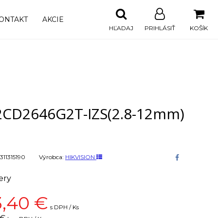
ONTAKT
AKCIE
HĽADAJ
PRIHLÁSIŤ
KOŠÍK
2CD2646G2T-IZS(2.8-12mm)
311315190
Výrobca:
HIKVISION
ery
3,40
€
s DPH / Ks