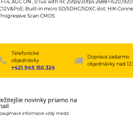
F1.4, AGC ON , 0 lux with IR; 25fps/30fps 2688×1520,1920
DC12V&PoE; Built-in micro SD/SDHC/SDXC slot; HIK-Connec
 Progressive Scan CMOS
Telefonické
Doprava zadarmo
objednávky
objednávky nad 12
+421 949 150 324
ežitejšie novinky priamo na
ail
e zaujímavé informácie vždy medzi