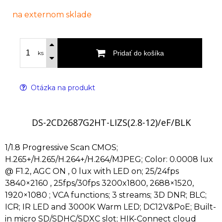
na externom sklade
Pridať do košíka
ks
Otázka na produkt
DS-2CD2687G2HT-LIZS(2.8-12)/eF/BLK
1/1.8 Progressive Scan CMOS;
H.265+/H.265/H.264+/H.264/MJPEG; Color: 0.0008 lux
@ F1.2, AGC ON , 0 lux with LED on; 25/24fps
3840×2160 , 25fps/30fps 3200x1800, 2688×1520,
1920×1080 ; VCA functions; 3 streams; 3D DNR; BLC;
ICR; IR LED and 3000K Warm LED; DC12V&PoE; Built-
in micro SD/SDHC/SDXC slot; HIK-Connect cloud