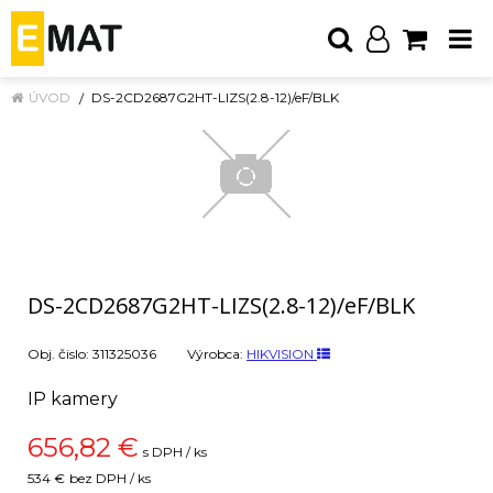
ÚVOD
DS-2CD2687G2HT-LIZS(2.8-12)/eF/BLK
DS-2CD2687G2HT-LIZS(2.8-12)/eF/BLK
Obj. čislo:
311325036
Výrobca:
HIKVISION
IP kamery
656,82
€
s DPH / ks
534 €
bez DPH / ks