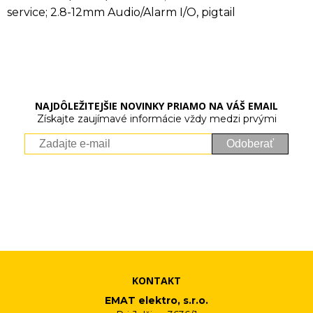
service; 2.8-12mm Audio/Alarm I/O, pigtail
NAJDÔLEŽITEJŠIE NOVINKY PRIAMO NA VÁŠ EMAIL
Získajte zaujímavé informácie vždy medzi prvými
Odoberať
Vaše osobné údaje (email) budeme spracovávať len za týmto
účelom v súlade s platnou legislatívou a zásadami ochrany
osobných údajov. Súhlas potvrdíte kliknutím na odkaz, ktorý
vám pošleme na váš email. Súhlas môžete kedykoľvek odvolať
písomne, emailom alebo kliknutím na odkaz z ktoréhokoľvek
informačného emailu.
KONTAKT
EMAT elektro, s.r.o.