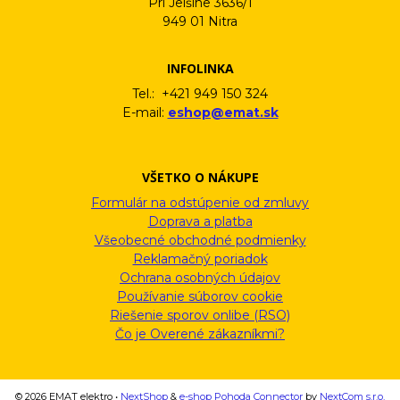
Pri Jelšine 3636/1
949 01 Nitra
INFOLINKA
Tel.: +421 949 150 324
E-mail:
eshop@emat.sk
VŠETKO O NÁKUPE
Formulár na odstúpenie od zmluvy
Doprava a platba
Všeobecné obchodné podmienky
Reklamačný poriadok
Ochrana osobných údajov
Používanie súborov cookie
Riešenie sporov onlibe (RSO)
Čo je Overené zákazníkmi?
© 2026 EMAT elektro •
NextShop
&
e-shop Pohoda Connector
by
NextCom s.r.o.