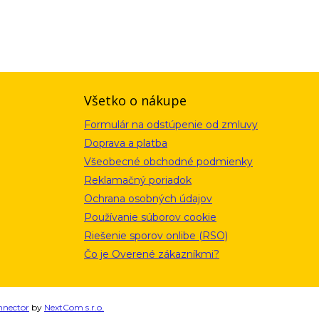
ou a zásadami ochrany osobných údajov. Súhlas potvrdíte kliknutím
alebo kliknutím na odkaz z ktoréhokoľvek informačného emailu.
Všetko o nákupe
Formulár na odstúpenie od zmluvy
Doprava a platba
Všeobecné obchodné podmienky
Reklamačný poriadok
Ochrana osobných údajov
Používanie súborov cookie
Riešenie sporov onlibe (RSO)
Čo je Overené zákazníkmi?
nnector
by
NextCom s.r.o.