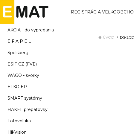
REGISTRÁCIA VEĽKOOBCH
AKCIA - do vypredania
ÚVOD
DS-2CD
E F A P E L
Spelsberg
ESIT CZ (FVE)
WAGO - svorky
ELKO EP
SMART systémy
HAKEL prepäťovky
Fotovoltika
HikVision