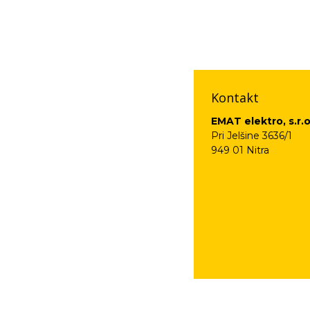
Vaše osobné údaje (
na odkaz, ktorý vám
Kontakt
EMAT elektro, s.r.o
Pri Jelšine 3636/1
949 01 Nitra