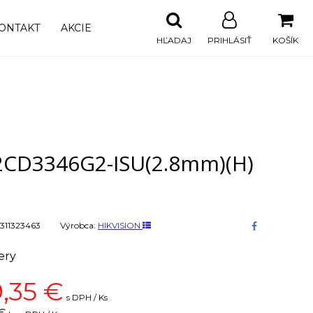
ONTAKT
AKCIE
HĽADAJ
PRIHLÁSIŤ
KOŠÍK
2CD3346G2-ISU(2.8mm)(H)
311323463
Výrobca:
HIKVISION
ery
,35
€
s DPH / Ks