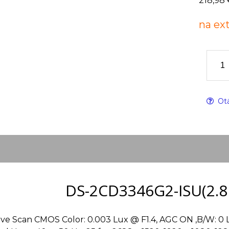
218,98 
na ex
Otá
DS-2CD3346G2-ISU(2.8
ive Scan CMOS Color: 0.003 Lux @ F1.4, AGC ON ,B/W: 0 Lux 