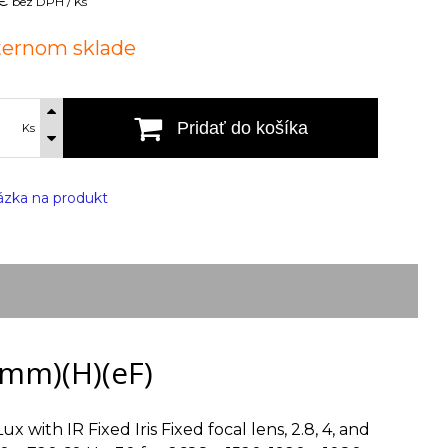
€
bez DPH / Ks
ternom sklade
Pridať do košíka
Ks
zka na produkt
mm)(H)(eF)
with IR Fixed Iris Fixed focal lens, 2.8, 4, and