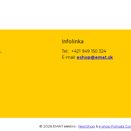
email) budeme spracovávať len za týmto účelom v súlade s platnou legislatív
 pošleme na váš email. Súhlas môžete kedykoľvek odvolať písomne, emailom 
Infolinka
.
Tel.: +421 949 150 324
E-mail:
eshop@emat.sk
© 2026 EMAT elektro •
NextShop
&
e-shop Pohoda Co