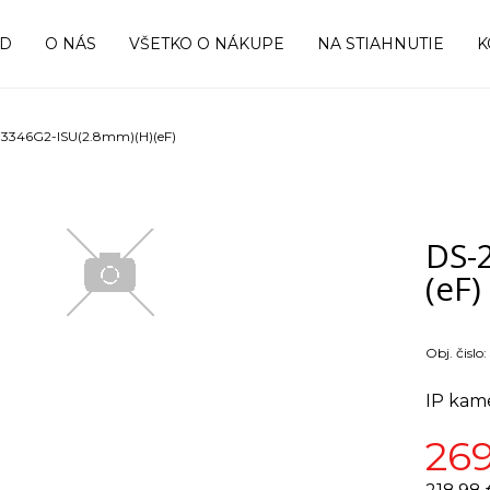
OD
O NÁS
VŠETKO O NÁKUPE
NA STIAHNUTIE
K
3346G2-ISU(2.8mm)(H)(eF)
DS-
(eF)
Obj. čislo:
IP kam
269