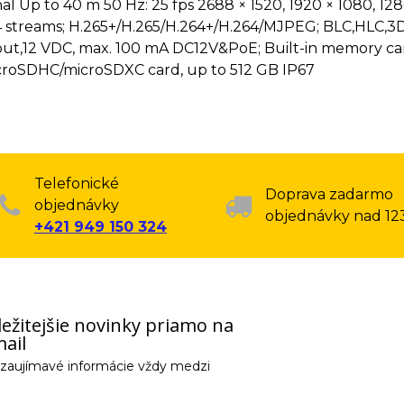
l Up to 40 m 50 Hz: 25 fps 2688 × 1520, 1920 × 1080, 128
4 streams; H.265+/H.265/H.264+/H.264/MJPEG; BLC,HLC,3
t,12 VDC, max. 100 mA DC12V&PoE; Built-in memory car
roSDHC/microSDXC card, up to 512 GB IP67
Telefonické
Doprava zadarmo
objednávky
objednávky nad 12
+421 949 150 324
ežitejšie novinky priamo na
ail
e zaujímavé informácie vždy medzi