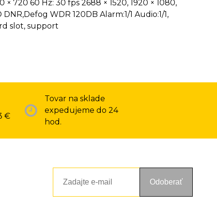
0 × 720 60 Hz: 30 fps 2688 × 1520, 1920 × 1080,
D DNR,Defog WDR 120DB Alarm:1/1 Audio:1/1,
d slot, support
Tovar na sklade
expedujeme do 24
3 €
hod.
Odoberať