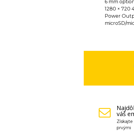
6 mm optiona
1280 × 720 
Power Outpu
microSD/mic
Najdôl
váš em
Získajt
prvými