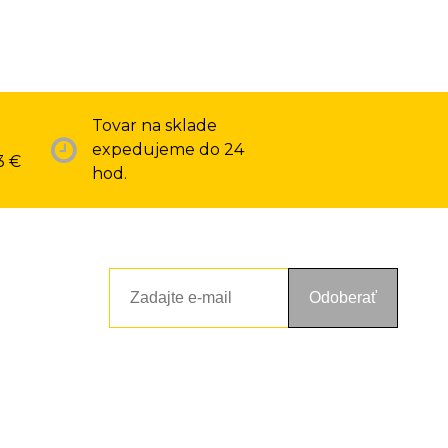
Tovar na sklade
expedujeme do 24
3 €
hod.
Odoberať
ou a zásadami ochrany osobných údajov. Súhlas potvrdíte kliknutím
alebo kliknutím na odkaz z ktoréhokoľvek informačného emailu.