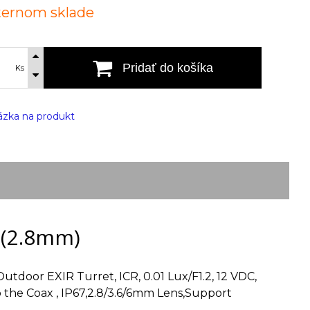
ternom sklade
Pridať do košíka
Ks
zka na produkt
(2.8mm)
door EXIR Turret, ICR, 0.01 Lux/F1.2, 12 VDC,
 the Coax , IP67,2.8/3.6/6mm Lens,Support