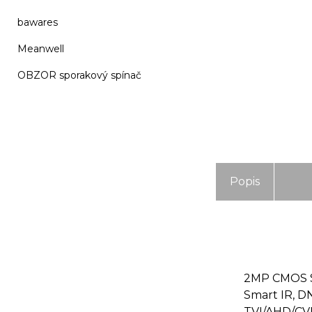
bawares
Meanwell
OBZOR sporakový spínač
Popis
2MP CMOS Se
Smart IR, D
TVI/AHD/CVI