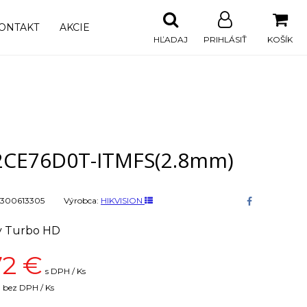
ONTAKT
AKCIE
HĽADAJ
PRIHLÁSIŤ
KOŠÍK
2CE76D0T-ITMFS(2.8mm)
300613305
Výrobca:
HIKVISION
 Turbo HD
72
€
s DPH / Ks
bez DPH / Ks