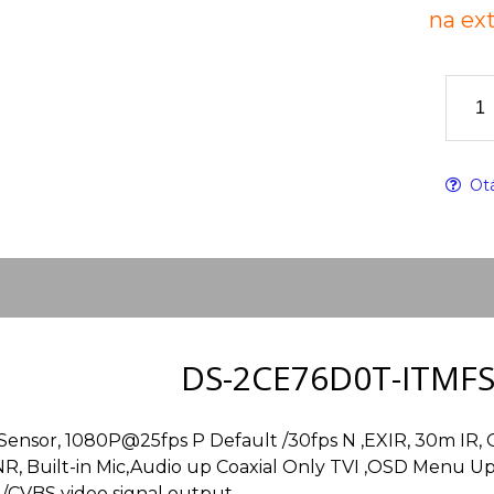
na ex
Otá
DS-2CE76D0T-ITMFS
nsor, 1080P@25fps P Default /30fps N ,EXIR, 30m IR, Out
NR, Built-in Mic,Audio up Coaxial Only TVI ,OSD Menu Up
/CVBS video signal output