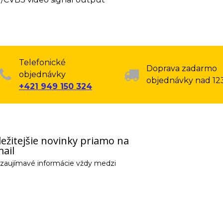
Telefonické
Doprava zadarmo
objednávky
objednávky nad 12
+421 949 150 324
ežitejšie novinky priamo na
ail
e zaujímavé informácie vždy medzi
email) budeme spracovávať len za týmto účelom v súlade s platnou legislatív
 pošleme na váš email. Súhlas môžete kedykoľvek odvolať písomne, emailom 