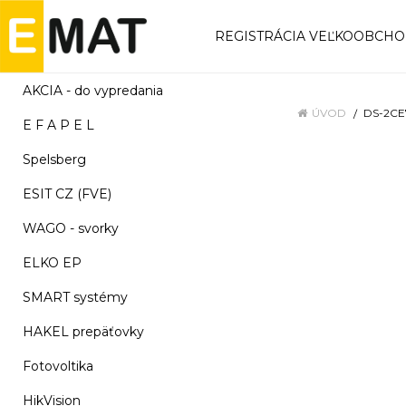
REGISTRÁCIA VEĽKOOBCH
AKCIA - do vypredania
ÚVOD
DS-2CE
E F A P E L
Spelsberg
ESIT CZ (FVE)
WAGO - svorky
ELKO EP
SMART systémy
HAKEL prepäťovky
Fotovoltika
HikVision