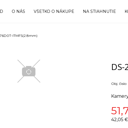
OD
O NÁS
VŠETKO O NÁKUPE
NA STIAHNUTIE
K
76D0T-ITMFS(2.8mm)
DS-
Obj. čislo:
Kamery
51,
42,05 €