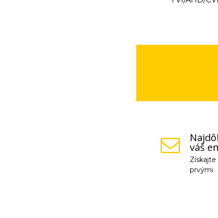
Najdôl
váš em
Získajt
prvými
Vaše osobné údaje (
na odkaz, ktorý vám