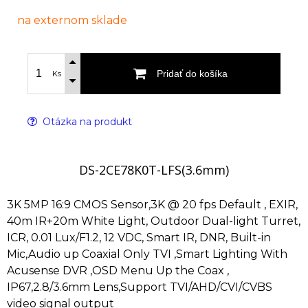
na externom sklade
Pridať do košíka
Ks
Otázka na produkt
DS-2CE78K0T-LFS(3.6mm)
3K 5MP 16:9 CMOS Sensor,3K @ 20 fps Default , EXIR,
40m IR+20m White Light, Outdoor Dual-light Turret,
ICR, 0.01 Lux/F1.2, 12 VDC, Smart IR, DNR, Built-in
Mic,Audio up Coaxial Only TVI ,Smart Lighting With
Acusense DVR ,OSD Menu Up the Coax ,
IP67,2.8/3.6mm Lens,Support TVI/AHD/CVI/CVBS
video signal output