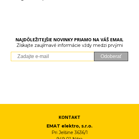
NAJDÔLEŽITEJŠIE NOVINKY PRIAMO NA VÁŠ EMAIL
Získajte zaujímavé informácie vždy medzi prvými
Odoberať
Vaše osobné údaje (email) budeme spracovávať len za týmto
účelom v súlade s platnou legislatívou a zásadami ochrany
osobných údajov. Súhlas potvrdíte kliknutím na odkaz, ktorý
vám pošleme na váš email. Súhlas môžete kedykoľvek odvolať
písomne, emailom alebo kliknutím na odkaz z ktoréhokoľvek
informačného emailu.
KONTAKT
EMAT elektro, s.r.o.
Pri Jelšine 3636/1