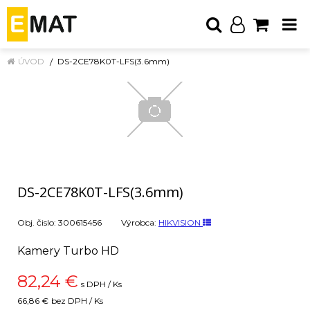
ÚVOD
DS-2CE78K0T-LFS(3.6mm)
DS-2CE78K0T-LFS(3.6mm)
Obj. čislo:
300615456
Výrobca:
HIKVISION
Kamery Turbo HD
82,24
€
s DPH / Ks
66,86 €
bez DPH / Ks