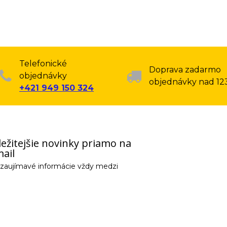
Telefonické
Doprava zadarmo
objednávky
objednávky nad 12
+421 949 150 324
ežitejšie novinky priamo na
ail
e zaujímavé informácie vždy medzi
email) budeme spracovávať len za týmto účelom v súlade s platnou legislatív
 pošleme na váš email. Súhlas môžete kedykoľvek odvolať písomne, emailom 