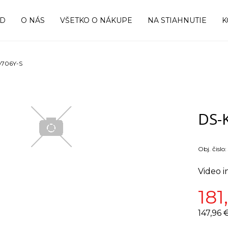
OD
O NÁS
VŠETKO O NÁKUPE
NA STIAHNUTIE
K
706Y-S
DS-
Obj. čislo:
Video 
181
147,96 