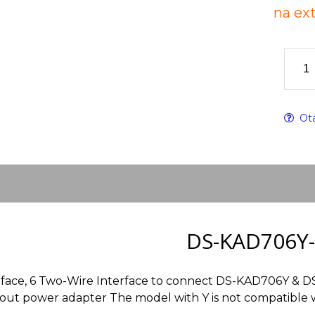
na ex
Otá
DS-KAD706Y-
erface, 6 Two-Wire Interface to connect DS-KAD706Y & D
ut power adapter The model with Y is not compatible w