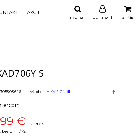
ONTAKT
AKCIE
HĽADAJ
PRIHLÁSIŤ
KOŠÍK
KAD706Y-S
305303646
Výrobca:
HIKVISION
intercom
,99
€
s DPH / Ks
€
bez DPH / Ks