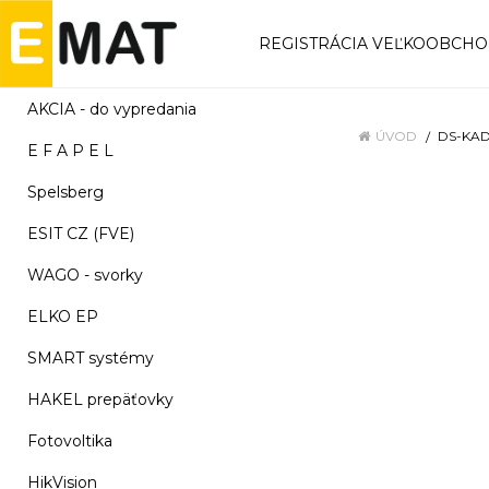
REGISTRÁCIA VEĽKOOBCH
AKCIA - do vypredania
ÚVOD
DS-KAD
E F A P E L
Spelsberg
ESIT CZ (FVE)
WAGO - svorky
ELKO EP
SMART systémy
HAKEL prepäťovky
Fotovoltika
HikVision