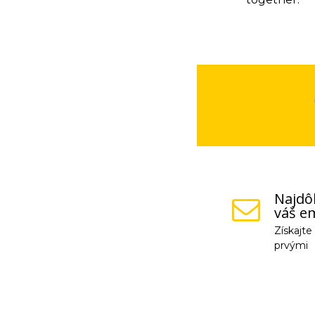
Najdôl
váš em
Získajt
prvými
Vaše osobné údaje (
na odkaz, ktorý vám