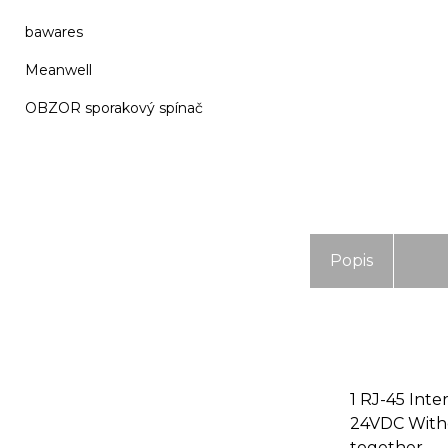
bawares
Meanwell
OBZOR sporakový spínač
Popis
1 RJ-45 Int
24VDC Witho
together.