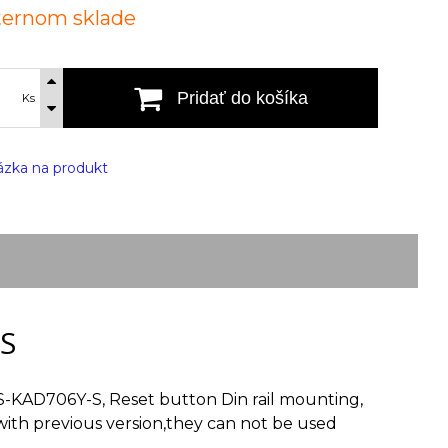
ternom sklade
Pridať do košíka
Ks
zka na produkt
S
S-KAD706Y-S, Reset button Din rail mounting,
ith previous version,they can not be used