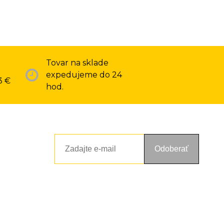
Tovar na sklade
expedujeme do 24
3 €
hod.
Odoberať
ou a zásadami ochrany osobných údajov. Súhlas potvrdíte kliknutím
alebo kliknutím na odkaz z ktoréhokoľvek informačného emailu.