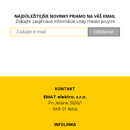
NAJDÔLEŽITEJŠIE NOVINKY PRIAMO NA VÁŠ EMAIL
Získajte zaujímavé informácie vždy medzi prvými
Odoberať
Vaše osobné údaje (email) budeme spracovávať len za týmto
účelom v súlade s platnou legislatívou a zásadami ochrany
osobných údajov. Súhlas potvrdíte kliknutím na odkaz, ktorý
vám pošleme na váš email. Súhlas môžete kedykoľvek odvolať
písomne, emailom alebo kliknutím na odkaz z ktoréhokoľvek
informačného emailu.
KONTAKT
EMAT elektro, s.r.o.
Pri Jelšine 3636/1
949 01 Nitra
INFOLINKA