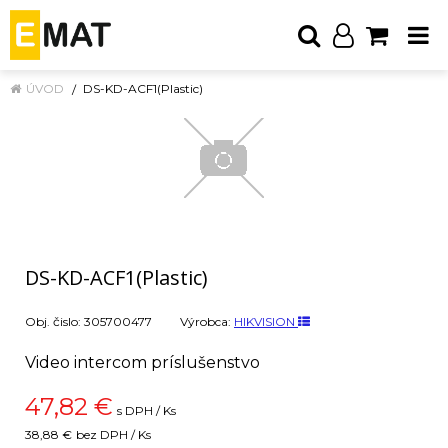
ÚVOD
DS-KD-ACF1(Plastic)
DS-KD-ACF1(Plastic)
Obj. čislo:
305700477
Výrobca:
HIKVISION
Video intercom príslušenstvo
47,82
€
s DPH / Ks
38,88 €
bez DPH / Ks