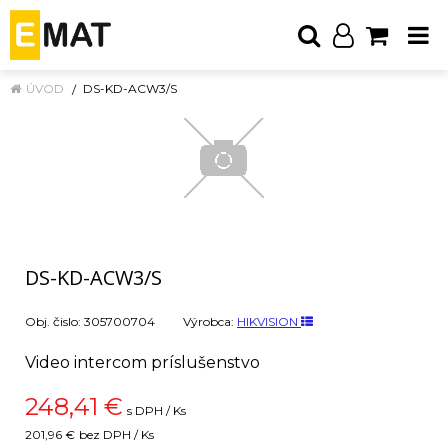
ÚVOD
DS-KD-ACW3/S
DS-KD-ACW3/S
Obj. čislo:
305700704
Výrobca:
HIKVISION
Video intercom príslušenstvo
248,41
€
s DPH / Ks
201,96 €
bez DPH / Ks