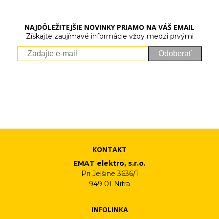
NAJDÔLEŽITEJŠIE NOVINKY PRIAMO NA VÁŠ EMAIL
Získajte zaujímavé informácie vždy medzi prvými
Odoberať
Vaše osobné údaje (email) budeme spracovávať len za týmto
účelom v súlade s platnou legislatívou a zásadami ochrany
osobných údajov. Súhlas potvrdíte kliknutím na odkaz, ktorý
vám pošleme na váš email. Súhlas môžete kedykoľvek odvolať
písomne, emailom alebo kliknutím na odkaz z ktoréhokoľvek
informačného emailu.
KONTAKT
EMAT elektro, s.r.o.
Pri Jelšine 3636/1
949 01 Nitra
INFOLINKA