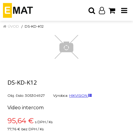
ÚVOD
DS-KD-K12
DS-KD-K12
Obj. čislo:
305304927
Výrobca:
HIKVISION
Video intercom
95,64
€
s DPH / Ks
77,76 €
bez DPH / Ks