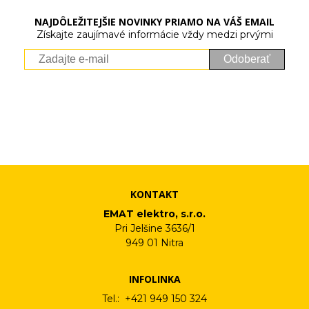
NAJDÔLEŽITEJŠIE NOVINKY PRIAMO NA VÁŠ EMAIL
Získajte zaujímavé informácie vždy medzi prvými
Odoberať
Vaše osobné údaje (email) budeme spracovávať len za týmto
účelom v súlade s platnou legislatívou a zásadami ochrany
osobných údajov. Súhlas potvrdíte kliknutím na odkaz, ktorý
vám pošleme na váš email. Súhlas môžete kedykoľvek odvolať
písomne, emailom alebo kliknutím na odkaz z ktoréhokoľvek
informačného emailu.
KONTAKT
EMAT elektro, s.r.o.
Pri Jelšine 3636/1
949 01 Nitra
INFOLINKA
Tel.: +421 949 150 324