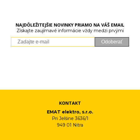
NAJDÔLEŽITEJŠIE NOVINKY PRIAMO NA VÁŠ EMAIL
Získajte zaujímavé informácie vždy medzi prvými
Odoberať
Vaše osobné údaje (email) budeme spracovávať len za týmto
účelom v súlade s platnou legislatívou a zásadami ochrany
osobných údajov. Súhlas potvrdíte kliknutím na odkaz, ktorý
vám pošleme na váš email. Súhlas môžete kedykoľvek odvolať
písomne, emailom alebo kliknutím na odkaz z ktoréhokoľvek
informačného emailu.
KONTAKT
EMAT elektro, s.r.o.
Pri Jelšine 3636/1
949 01 Nitra