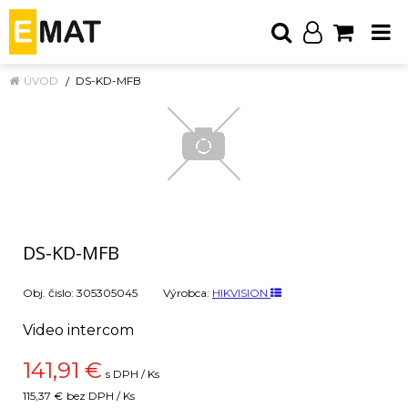
ÚVOD
DS-KD-MFB
DS-KD-MFB
Obj. čislo:
305305045
Výrobca:
HIKVISION
Video intercom
141,91
€
s DPH / Ks
115,37 €
bez DPH / Ks