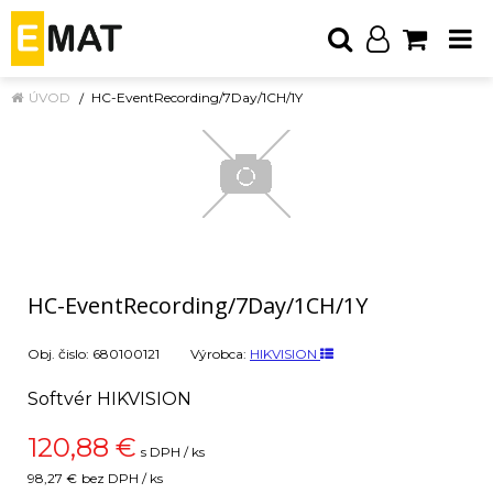
ÚVOD
HC-EventRecording/7Day/1CH/1Y
HC-EventRecording/7Day/1CH/1Y
Obj. čislo:
680100121
Výrobca:
HIKVISION
Softvér HIKVISION
120,88
€
s DPH / ks
98,27 €
bez DPH / ks