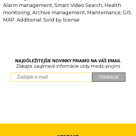
Alarm management, Smart Video Search, Health
monitoring, Archive management, Maintemance, GIS
MAP. Additional: Sold by license
NAJDÔLEŽITEJŠIE NOVINKY PRIAMO NA VÁŠ EMAIL
Získajte zaujímavé informácie vždy medzi prvými
Odoberať
Vaše osobné údaje (email) budeme spracovávať len za týmto
účelom v súlade s platnou legislatívou a zásadami ochrany
osobných údajov. Súhlas potvrdíte kliknutím na odkaz, ktorý
vám pošleme na váš email. Súhlas môžete kedykoľvek odvolať
písomne, emailom alebo kliknutím na odkaz z ktoréhokoľvek
informačného emailu.