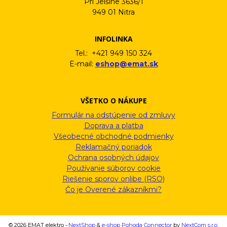
Pri Jelšine 3636/1
949 01 Nitra
INFOLINKA
Tel.: +421 949 150 324
E-mail:
eshop@emat.sk
VŠETKO O NÁKUPE
Formulár na odstúpenie od zmluvy
Doprava a platba
Všeobecné obchodné podmienky
Reklamačný poriadok
Ochrana osobných údajov
Používanie súborov cookie
Riešenie sporov onlibe (RSO)
Čo je Overené zákazníkmi?
© 2026 EMAT elektro •
NextShop
&
e-shop Pohoda Connector
by
NextCom s.r.o.