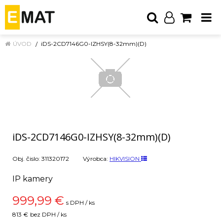
ÚVOD
iDS-2CD7146G0-IZHSY(8-32mm)(D)
iDS-2CD7146G0-IZHSY(8-32mm)(D)
Obj. čislo:
311320172
Výrobca:
HIKVISION
IP kamery
999,99
€
s DPH / ks
813 €
bez DPH / ks