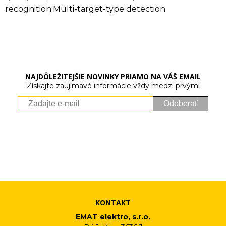
recognition;Multi-target-type detection
NAJDÔLEŽITEJŠIE NOVINKY PRIAMO NA VÁŠ EMAIL
Získajte zaujímavé informácie vždy medzi prvými
Odoberať
Vaše osobné údaje (email) budeme spracovávať len za týmto
účelom v súlade s platnou legislatívou a zásadami ochrany
osobných údajov. Súhlas potvrdíte kliknutím na odkaz, ktorý
vám pošleme na váš email. Súhlas môžete kedykoľvek odvolať
písomne, emailom alebo kliknutím na odkaz z ktoréhokoľvek
informačného emailu.
KONTAKT
EMAT elektro, s.r.o.