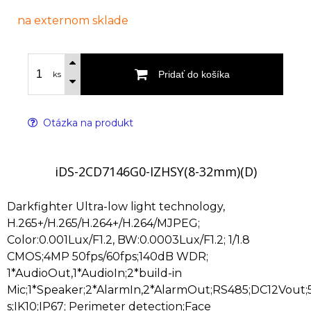
na externom sklade
Pridať do košíka
ks
Otázka na produkt
iDS-2CD7146G0-IZHSY(8-32mm)(D)
Darkfighter Ultra-low light technology,
H.265+/H.265/H.264+/H.264/MJPEG;
Color:0.001Lux/F1.2, BW:0.0003Lux/F1.2; 1/1.8
CMOS;4MP 50fps/60fps;140dB WDR;
1*AudioOut,1*AudioIn;2*build-in
Mic;1*Speaker;2*AlarmIn,2*AlarmOut;RS485;DC12Vout;
s;IK10;IP67; Perimeter detection;Face