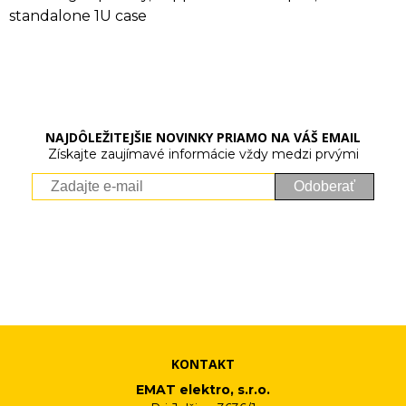
standalone 1U case
NAJDÔLEŽITEJŠIE NOVINKY PRIAMO NA VÁŠ EMAIL
Získajte zaujímavé informácie vždy medzi prvými
Odoberať
Vaše osobné údaje (email) budeme spracovávať len za týmto
účelom v súlade s platnou legislatívou a zásadami ochrany
osobných údajov. Súhlas potvrdíte kliknutím na odkaz, ktorý
vám pošleme na váš email. Súhlas môžete kedykoľvek odvolať
písomne, emailom alebo kliknutím na odkaz z ktoréhokoľvek
informačného emailu.
KONTAKT
EMAT elektro, s.r.o.