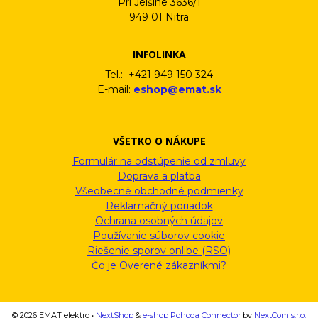
Pri Jelšine 3636/1
949 01 Nitra
INFOLINKA
Tel.: +421 949 150 324
E-mail:
eshop@emat.sk
VŠETKO O NÁKUPE
Formulár na odstúpenie od zmluvy
Doprava a platba
Všeobecné obchodné podmienky
Reklamačný poriadok
Ochrana osobných údajov
Používanie súborov cookie
Riešenie sporov onlibe (RSO)
Čo je Overené zákazníkmi?
© 2026 EMAT elektro •
NextShop
&
e-shop Pohoda Connector
by
NextCom s.r.o.