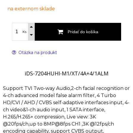
na externom sklade
Pridať do košíka
Ks
Otázka na produkt
iDS-7204HUHI-M1/XT/4A+4/1ALM
Support TVI Two-way Audio,2-ch facial recognition or
4-ch advanced model false alarm filter, 4 Turbo
HD/CVI / AHD / CVBS self-adaptive interfaces input, 4-
ch video&1-ch audio input, 1 SATA interface,
H.265/H.265+ compression, Live view: 3K
@20fps/ch,up to 8MP@8fps CH1 ,3K @12fps/ch
encoding capability, support CVBS output,