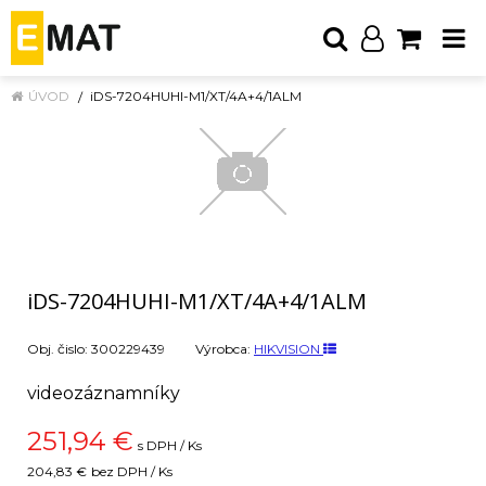
ÚVOD
iDS-7204HUHI-M1/XT/4A+4/1ALM
iDS-7204HUHI-M1/XT/4A+4/1ALM
Obj. čislo:
300229439
Výrobca:
HIKVISION
videozáznamníky
251,94
€
s DPH / Ks
204,83 €
bez DPH / Ks