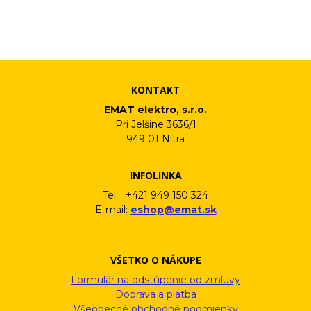
osobných údajov. Súhlas potvrdíte kliknutím na odkaz, ktorý
vám pošleme na váš email. Súhlas môžete kedykoľvek odvolať
písomne, emailom alebo kliknutím na odkaz z ktoréhokoľvek
informačného emailu.
KONTAKT
EMAT elektro, s.r.o.
Pri Jelšine 3636/1
949 01 Nitra
INFOLINKA
Tel.: +421 949 150 324
E-mail:
eshop@emat.sk
VŠETKO O NÁKUPE
Formulár na odstúpenie od zmluvy
Doprava a platba
Všeobecné obchodné podmienky