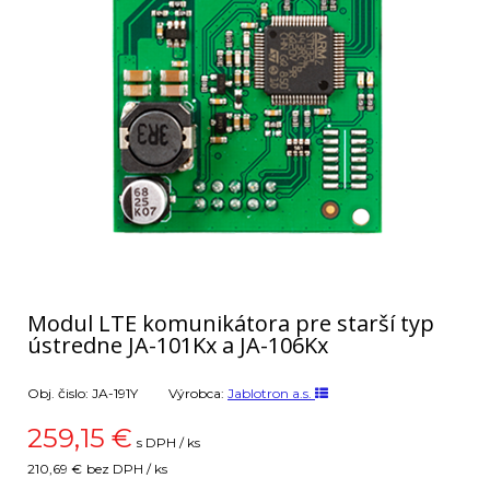
Modul LTE komunikátora pre starší typ
ústredne JA-101Kx a JA-106Kx
Obj. čislo:
JA-191Y
Výrobca:
Jablotron a.s.
259,15
€
s DPH / ks
210,69 €
bez DPH / ks