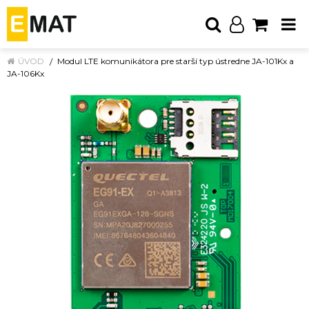
ÚVOD
Modul LTE komunikátora pre starší typ ústredne JA-101Kx a
JA-106Kx