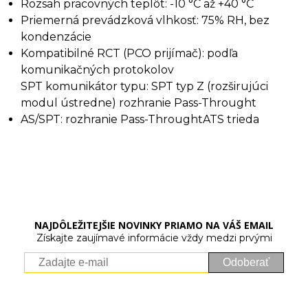
Rozsah pracovných teplôt: -10 °C až +40 °C
Priemerná prevádzková vlhkosť: 75% RH, bez
kondenzácie
Kompatibilné RCT (PCO prijímač): podľa
komunikačných protokolov
SPT komunikátor typu: SPT typ Z (rozširujúci
modul ústredne) rozhranie Pass-Throught
AS/SPT: rozhranie Pass-ThroughtATS trieda
NAJDÔLEŽITEJŠIE NOVINKY PRIAMO NA VÁŠ EMAIL
Získajte zaujímavé informácie vždy medzi prvými
Odoberať
Vaše osobné údaje (email) budeme spracovávať len za týmto
účelom v súlade s platnou legislatívou a zásadami ochrany