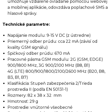
umožňuje vzdialené ovládanie pomocou webovej
a mobilnej aplikácie, odovzdáva poplachové SMS a
hlasové správy.
Technické parametre:
Napájanie modulu: 9-15 V DC (z ústredne)
Priemerný odber prúdu: cca 22 mA (závisí od
kvality GSM signálu)
Špičkový odber prúdu: 670 mA
Pracovné pásma GSM modulu: 2G (GSM, EDGE)
900/1800 MHz, 3G 900/2100 MHz (B8, B1)
4G (LTE) 800/900/1800/2100/2600 MHz (B20, B8,
B3, B1, B7)
Klasifikácia: Stupeň zabezpečenia 2/Trieda
prostredia II (podľa EN 50131-1)
Rozmery: 82 x 38 x 32 mm
Hmotnosť: 29 g
Prostredie: vnútorné všeobecné