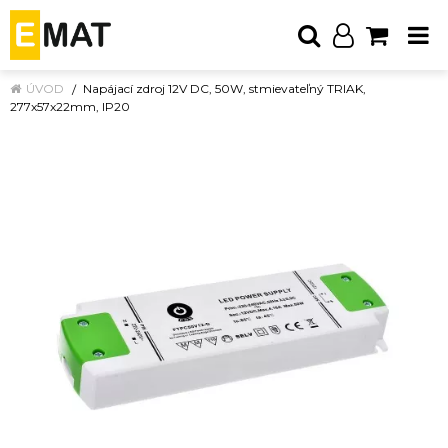
ÚVOD
Napájací zdroj 12V DC, 50W, stmievateľný TRIAK,
277x57x22mm, IP20