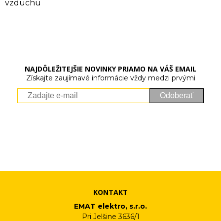
vzduchu
NAJDÔLEŽITEJŠIE NOVINKY PRIAMO NA VÁŠ EMAIL
Získajte zaujímavé informácie vždy medzi prvými
Odoberať
Vaše osobné údaje (email) budeme spracovávať len za týmto
účelom v súlade s platnou legislatívou a zásadami ochrany
osobných údajov. Súhlas potvrdíte kliknutím na odkaz, ktorý
vám pošleme na váš email. Súhlas môžete kedykoľvek odvolať
písomne, emailom alebo kliknutím na odkaz z ktoréhokoľvek
informačného emailu.
KONTAKT
EMAT elektro, s.r.o.
Pri Jelšine 3636/1