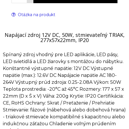
Otázka na produkt
Napájací zdroj 12V DC, 50W, stmievateľný TRIAK,
277x57x22mm, IP20
Spínaný zdroj vhodný pre LED aplikácie, LED pásy,
LED svietidlá a LED žiarovky s montážou do nábytku.
Konštantné výstupné napätie: 12V DC Výstupné
napätie (max.): 12.6V DC Napájacie napätie AC 180-
264V Výstupný prúd zdroja: 0.25-2.08A Výkon: 50W
Teplota prostredia: -20°C až 45°C Rozmery: 177 x 57 x
22mm (D x Š x V) Váha: 200g Krytie: IP20 Certifikácia:
CE, RoHS Ochrany: Skrat / Preťaženie / Prehriatie
Stmievanie: fázové (nábehová alebo dobehová hrana)
- triakové stmievače kompatibilné s kapacitnou alebo
indukčnou záťažou Chladenie voľným prúdením