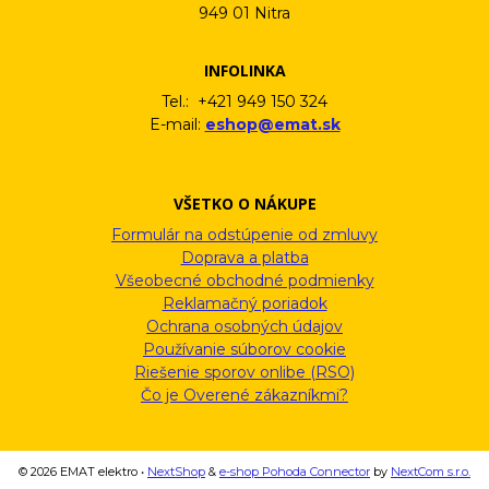
949 01 Nitra
INFOLINKA
Tel.: +421 949 150 324
E-mail:
eshop@emat.sk
VŠETKO O NÁKUPE
Formulár na odstúpenie od zmluvy
Doprava a platba
Všeobecné obchodné podmienky
Reklamačný poriadok
Ochrana osobných údajov
Používanie súborov cookie
Riešenie sporov onlibe (RSO)
Čo je Overené zákazníkmi?
© 2026 EMAT elektro •
NextShop
&
e-shop Pohoda Connector
by
NextCom s.r.o.