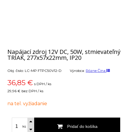
Napájací zdroj 12V DC, 50W, stmievateľný
TRIAK, 277x57x22mm, IP20
Obj. čislo:
LC-MP FTPC50V12-D
Výrobca:
Rôzne Čína
36,85
€
s DPH / ks
29,96 €
bez DPH / ks
na tel. vyžiadanie
Pridať do košíka
ks