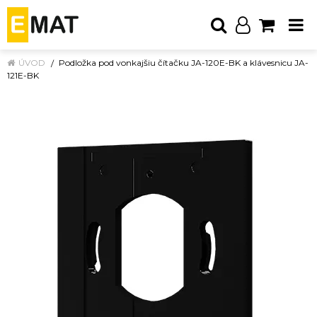
ÚVOD
Podložka pod vonkajšiu čítačku JA-120E-BK a klávesnicu JA-
121E-BK