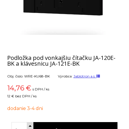
Podložka pod vonkajšiu čítačku JA-120E-
BK a klávesnicu JA-121E-BK
Obj. čislo:
WRE-KU68-BK
Výrobca:
Jablotron a.s.
14,76
€
s DPH / ks
12 €
bez DPH / ks
dodanie 3-4 dni