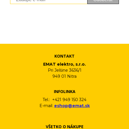
Vaše osobné údaje (email) budeme spracovávať len za týmto
účelom v súlade s platnou legislatívou a zásadami ochrany
osobných údajov. Súhlas potvrdíte kliknutím na odkaz, ktorý
vám pošleme na váš email. Súhlas môžete kedykoľvek odvolať
písomne, emailom alebo kliknutím na odkaz z ktoréhokoľvek
informačného emailu.
KONTAKT
EMAT elektro, s.r.o.
Pri Jelšine 3636/1
949 01 Nitra
INFOLINKA
Tel.: +421 949 150 324
E-mail:
eshop@emat.sk
VŠETKO O NÁKUPE