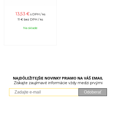
13,53
€
s DPH / ks
11 €
bez DPH / ks
Na sklade
NAJDÔLEŽITEJŠIE NOVINKY PRIAMO NA VÁŠ EMAIL
Získajte zaujímavé informácie vždy medzi prvými
Odoberať
Vaše osobné údaje (email) budeme spracovávať len za týmto
účelom v súlade s platnou legislatívou a zásadami ochrany
osobných údajov. Súhlas potvrdíte kliknutím na odkaz, ktorý