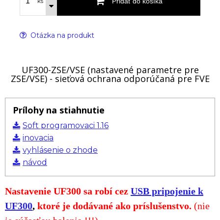
Pridať do košíka
ks
Otázka na produkt
UF300-ZSE/VSE (nastavené parametre pre
ZSE/VSE) - sieťová ochrana odporúčaná pre FVE
Prílohy na stiahnutie
Soft programovaci 1.16
inovacia
vyhlásenie o zhode
návod
Nastavenie UF300 sa robí cez
USB pripojenie k
UF300
,
ktoré je dodávané ako príslušenstvo.
(nie