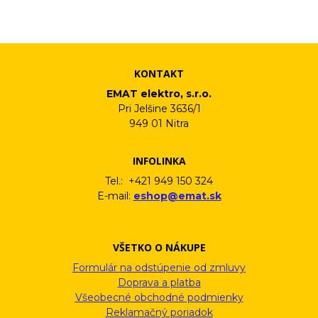
vám pošleme na váš email. Súhlas môžete kedykoľvek odvolať
písomne, emailom alebo kliknutím na odkaz z ktoréhokoľvek
informačného emailu.
KONTAKT
EMAT elektro, s.r.o.
Pri Jelšine 3636/1
949 01 Nitra
INFOLINKA
Tel.: +421 949 150 324
E-mail:
eshop@emat.sk
VŠETKO O NÁKUPE
Formulár na odstúpenie od zmluvy
Doprava a platba
Všeobecné obchodné podmienky
Reklamačný poriadok