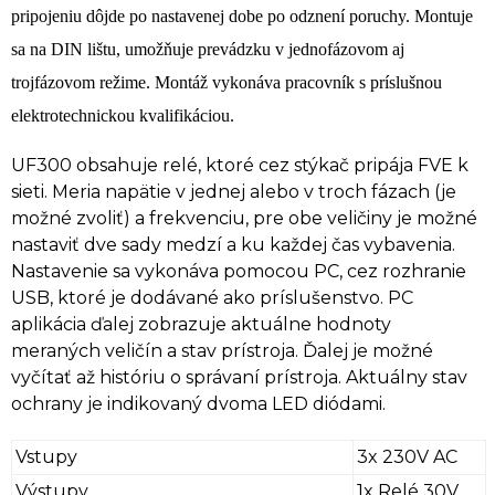
pripojeniu dôjde po nastavenej dobe po odznení poruchy.
Montuje
sa na DIN lištu, umožňuje prevádzku v jednofázovom aj
trojfázovom režime.
Montáž vykonáva
pracovník s príslušnou
elektrotechnickou kvalifikáciou.
UF300 obsahuje relé, ktoré cez stýkač pripája FVE k
sieti.
Meria napätie v jednej alebo v troch fázach (je
možné zvoliť) a frekvenciu, pre obe veličiny je možné
nastaviť dve sady medzí a ku každej čas vybavenia.
Nastavenie sa vykonáva pomocou PC, cez rozhranie
USB, ktoré je dodávané ako príslušenstvo.
PC
aplikácia ďalej zobrazuje aktuálne hodnoty
meraných veličín a stav prístroja.
Ďalej je možné
vyčítať až históriu o správaní prístroja.
Aktuálny stav
ochrany je indikovaný dvoma LED diódami.
Vstupy
3x 230V AC
Výstupy
1x Relé 30V