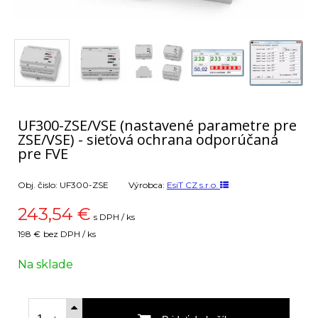
UF300-ZSE/VSE (nastavené parametre pre
ZSE/VSE) - sieťová ochrana odporúčaná
pre FVE
Obj. čislo:
UF300-ZSE
Výrobca:
EsiT CZ s.r.o.
243,54
€
s DPH / ks
198 €
bez DPH / ks
Na sklade