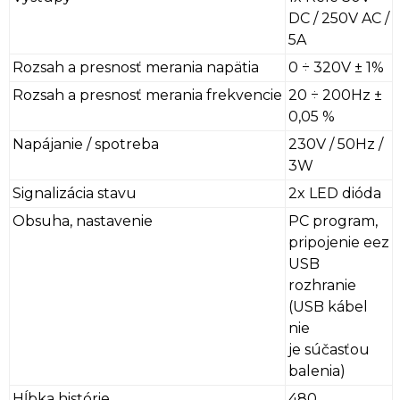
DC / 250V AC /
5A
Rozsah a presnosť merania napätia
0 ÷ 320V ± 1%
Rozsah a presnosť merania frekvencie
20 ÷ 200Hz ±
0,05 %
Napájanie / spotreba
230V / 50Hz /
3W
Signalizácia stavu
2x LED dióda
Obsuha, nastavenie
PC program,
pripojenie eez
USB
rozhranie
(USB kábel
nie
je súčasťou
balenia)
Hĺbka histórie
480