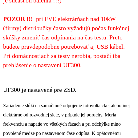
je súčasťou balenia !!!)
POZOR !!!
pri FVE elektrárňach nad 10kW
(firmy) distribučky často vyžadujú počas funkčnej
skúšky zmeniť čas odpínania na čas testu. Preto
budete pravdepodobne potrebovať aj USB kábel.
Pri domácnostiach sa testy nerobia, postačí iba
prehlásenie o nastavení UF300.
UF300 je nastavené pre ZSD.
Zariadenie slúži na samočinné odpojenie fotovoltaickej alebo inej
elektrárne od rozvodnej siete,
v prípade jej poruchy.
Meria
frekvenciu a napätie vo všetkých fázach a pri odchýlke mino
povolené medze
po nastavenom čase odpína.
K opätovnému