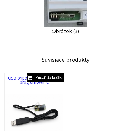
Obrázok (3)
Súvisiace produkty
USB pripojenie k UF300 pre
programovanie