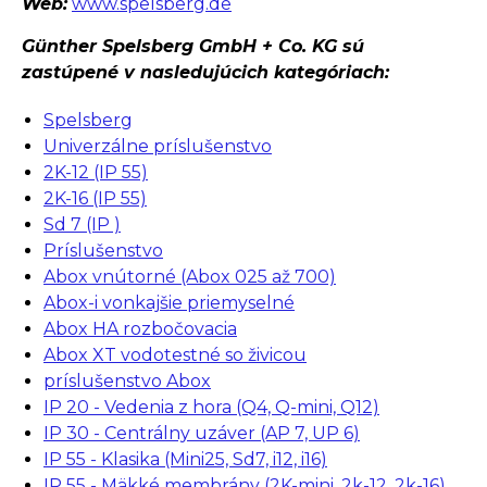
Web:
www.spelsberg.de
Günther Spelsberg GmbH + Co. KG sú
zastúpené v nasledujúcich kategóriach:
Spelsberg
Univerzálne príslušenstvo
2K-12 (IP 55)
2K-16 (IP 55)
Sd 7 (IP )
Príslušenstvo
Abox vnútorné (Abox 025 až 700)
Abox-i vonkajšie priemyselné
Abox HA rozbočovacia
Abox XT vodotestné so živicou
príslušenstvo Abox
IP 20 - Vedenia z hora (Q4, Q-mini, Q12)
IP 30 - Centrálny uzáver (AP 7, UP 6)
IP 55 - Klasika (Mini25, Sd7, i12, i16)
IP 55 - Mäkké membrány (2K-mini, 2k-12, 2k-16)