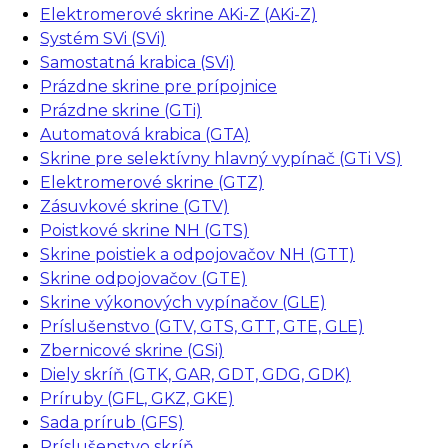
Elektromerové skrine AKi-Z (AKi-Z)
Systém SVi (SVi)
Samostatná krabica (SVi)
Prázdne skrine pre prípojnice
Prázdne skrine (GTi)
Automatová krabica (GTA)
Skrine pre selektívny hlavný vypínač (GTi VS)
Elektromerové skrine (GTZ)
Zásuvkové skrine (GTV)
Poistkové skrine NH (GTS)
Skrine poistiek a odpojovačov NH (GTT)
Skrine odpojovačov (GTE)
Skrine výkonových vypínačov (GLE)
Príslušenstvo (GTV, GTS, GTT, GTE, GLE)
Zbernicové skrine (GSi)
Diely skríň (GTK, GAR, GDT, GDG, GDK)
Príruby (GFL, GKZ, GKE)
Sada prírub (GFS)
Príslušenstvo skríň