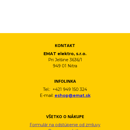
účelom v súlade s platnou legislatívou a zásadami ochrany
osobných údajov. Súhlas potvrdíte kliknutím na odkaz, ktorý
vám pošleme na váš email. Súhlas môžete kedykoľvek odvolať
písomne, emailom alebo kliknutím na odkaz z ktoréhokoľvek
informačného emailu.
KONTAKT
EMAT elektro, s.r.o.
Pri Jelšine 3636/1
949 01 Nitra
INFOLINKA
Tel.: +421 949 150 324
E-mail:
eshop@emat.sk
VŠETKO O NÁKUPE
Formulár na odstúpenie od zmluvy