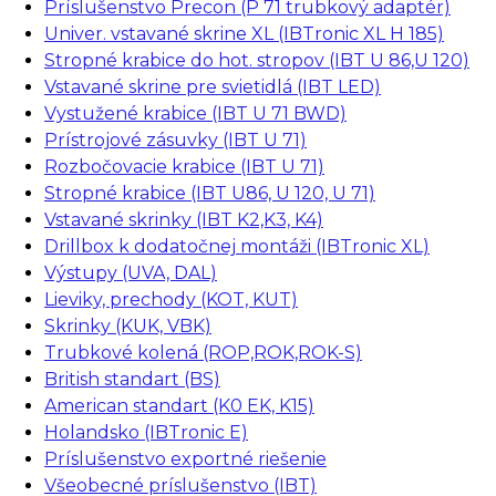
Príslušenstvo Precon (P 71 trubkový adaptér)
Univer. vstavané skrine XL (IBTronic XL H 185)
Stropné krabice do hot. stropov (IBT U 86,U 120)
Vstavané skrine pre svietidlá (IBT LED)
Vystužené krabice (IBT U 71 BWD)
Prístrojové zásuvky (IBT U 71)
Rozbočovacie krabice (IBT U 71)
Stropné krabice (IBT U86, U 120, U 71)
Vstavané skrinky (IBT K2,K3, K4)
Drillbox k dodatočnej montáži (IBTronic XL)
Výstupy (UVA, DAL)
Lieviky, prechody (KOT, KUT)
Skrinky (KUK, VBK)
Trubkové kolená (ROP,ROK,ROK-S)
British standart (BS)
American standart (K0 EK, K15)
Holandsko (IBTronic E)
Príslušenstvo exportné riešenie
Všeobecné príslušenstvo (IBT)