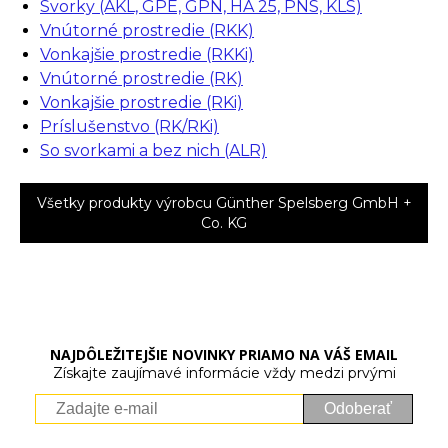
Svorky (AKL, GPE, GPN, HA 25, PNS, KLS)
Vnútorné prostredie (RKK)
Vonkajšie prostredie (RKKi)
Vnútorné prostredie (RK)
Vonkajšie prostredie (RKi)
Príslušenstvo (RK/RKi)
So svorkami a bez nich (ALR)
Všetky produkty výrobcu Günther Spelsberg GmbH +
Co. KG
NAJDÔLEŽITEJŠIE NOVINKY PRIAMO NA VÁŠ EMAIL
Získajte zaujímavé informácie vždy medzi prvými
Odoberať
Vaše osobné údaje (email) budeme spracovávať len za týmto