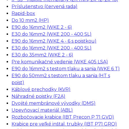
Príslušenstvo (červená rada)
Rapid-box
Do 10 mm2 (HP)
E90 do 16mm2 (WKE 2 - 6)
E30 do 16mm2 (WKE 200 - 400 SL)
E90 do 16mm2 (WKE 4 - 6 s poistkou)
E30 do 16mm2 (WKE 200 - 400 SL)
E30 do 35mm2 (WKE 2 - 6)
Pre komunikačné vedenie (WKE 405 LSA)
E90 do 16mm2 s testom tlaku a sania (WKE 6 T)
E90 do 50mm2 s testom tlaku a sania (HT s
poist)
Káblové prechodky (KVR)
Náhradné poistky (F2A)
Dvojité membránové vývodky (DMS)
Upevňovací materiál (ABL)
Rozbočovacie krabice (IBT Precon P 71 GVD)
Krabice pre veľké inštal. trubky (IBT P71 GRO)