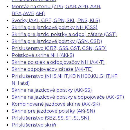
Montáž na stenu (ZPR, GAB, APR, AKB,
BPA,AWB,AM)
Svorky (AKL, GPE, GPN, SKL, PNS, KLS)
Skriňa pre jazdcové poistky NH (GSS)
Skriňa pre jazdc. poistky a odpoj. záťaže (GST)
Skriňa pre jazdcové poistky (GSN, GSD)
Príslušenstvo (GBZ, GSS, GST, GSN, GSD)
Poistkové skrine NH (AKi-S)
Skrine poistiek a odpojovačov NH (AKi-T)
Skrine odpojovačov záťaže (AKi-TE)
Príslušenstvo (NHS,NHT,KB NH00,KU,GHT,KF
NH atď)
Skrine na jazdcové poistky (AKi-SS)
Skrine na jazdcové poistky a odpojovače (AKi-ST)
Kombinované jazdcové skrine (AKi-SK)
Skrine pre jazdcové poistky (AKi-SN)
Príslušenstvo (SBZ, SS, ST, SJ, SN)
Príslušenstvo skríň