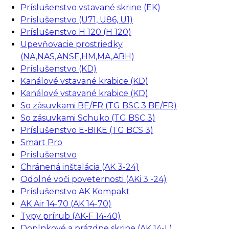
Príslušenstvo vstavané skrine (EK)
Príslušenstvo (U71, U86, U1)
Príslušenstvo H 120 (H 120)
Upevňovacie prostriedky
(NA,NAS,ANSE,HM,MA,ABH)
Príslušenstvo (KD)
Kanálové vstavané krabice (KD)
Kanálové vstavané krabice (KD)
So zásuvkami BE/FR (TG BSC 3 BE/FR)
So zásuvkami Schuko (TG BSC 3)
Príslušenstvo E-BIKE (TG BCS 3)
Smart Pro
Príslušenstvo
Chránená inštalácia (AK 3-24)
Odolné voči poveternosti (AKi 3 -24)
Príslušenstvo AK Kompakt
AK Air 14-70 (AK 14-70)
Typy prírub (AK-F 14-40)
Doplnkové a prázdne skrine (AK 14-L)