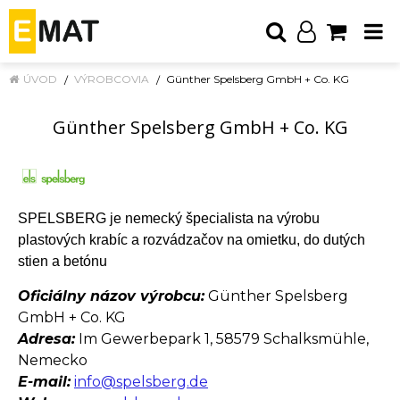
ÚVOD
VÝROBCOVIA
Günther Spelsberg GmbH + Co. KG
Günther Spelsberg GmbH + Co. KG
SPELSBERG je nemecký špecialista na výrobu
plastových krabíc a rozvádzačov na omietku, do dutých
stien a betónu
Oficiálny názov výrobcu:
Günther Spelsberg
GmbH + Co. KG
Adresa:
Im Gewerbepark 1, 58579 Schalksmühle,
Nemecko
E-mail:
info@spelsberg.de