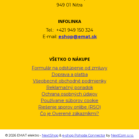
949 01 Nitra
INFOLINKA
Tel.: +421 949 150 324
E-mail:
eshop@emat.sk
VŠETKO O NÁKUPE
Formulár na odstúpenie od zmluvy
Doprava a platba
Všeobecné obchodné podmienky
Reklamačný poriadok
Ochrana osobných údajov
Používanie súborov cookie
Riešenie sporov onlibe (RSO)
Čo je Overené zákazníkmi?
© 2026 EMAT elektro •
NextShop
&
e-shop Pohoda Connector
by
NextCom s.r.o.