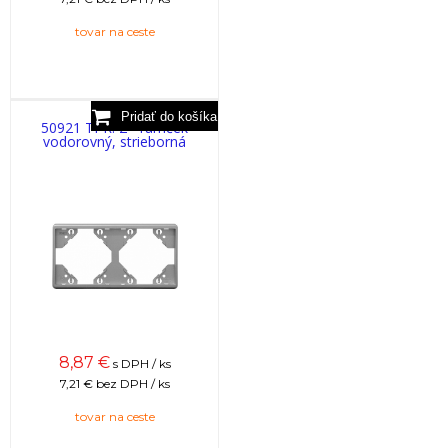
tovar na ceste
50921 TPR: 2 - rámček
vodorovný, strieborná
8,87
€
s DPH / ks
7,21 €
bez DPH / ks
tovar na ceste