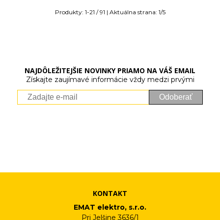
Produkty:
1
-
21
/
91
| Aktuálna strana:
1
/
5
NAJDÔLEŽITEJŠIE NOVINKY PRIAMO NA VÁŠ EMAIL
Získajte zaujímavé informácie vždy medzi prvými
Odoberať
Vaše osobné údaje (email) budeme spracovávať len za týmto
účelom v súlade s platnou legislatívou a zásadami ochrany
osobných údajov. Súhlas potvrdíte kliknutím na odkaz, ktorý
vám pošleme na váš email. Súhlas môžete kedykoľvek odvolať
písomne, emailom alebo kliknutím na odkaz z ktoréhokoľvek
informačného emailu.
KONTAKT
EMAT elektro, s.r.o.
Pri Jelšine 3636/1