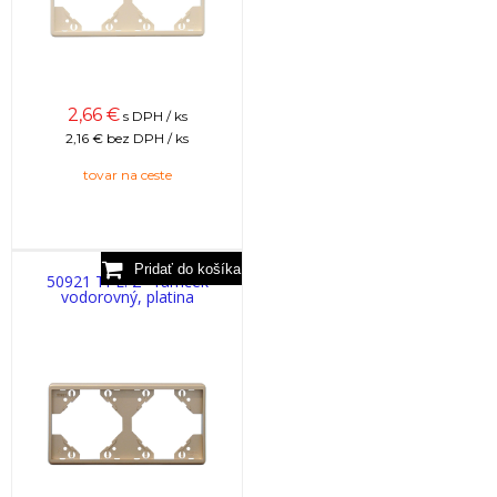
2,66
€
s DPH / ks
2,16 €
bez DPH / ks
tovar na ceste
50921 TPL: 2 - rámček
vodorovný, platina