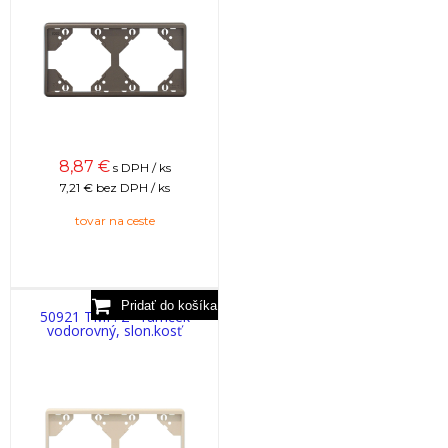
8,87
€
s DPH / ks
7,21 €
bez DPH / ks
tovar na ceste
50921 TMF: 2 - rámček
vodorovný, slon.kosť