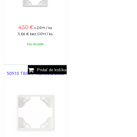
4,50
€
s DPH / ks
3,66 €
bez DPH / ks
Na sklade
50910 TBR: 1 - rámček, biela