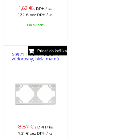
1,62
€
s DPH / ks
1,32 €
bez DPH / ks
Na sklade
50921 TBM: 2 - rámček
vodorovný, biela matná
8,87
€
s DPH / ks
7,21 €
bez DPH / ks