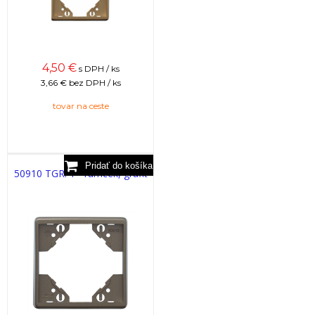
4,50
€
s DPH / ks
3,66 €
bez DPH / ks
tovar na ceste
50910 TGR: 1 - rámček, grafit