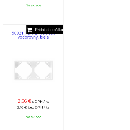
Na sklade
50921 TBR: 2 - rámček
vodorovný, biela
2,66
€
s DPH / ks
2,16 €
bez DPH / ks
Na sklade