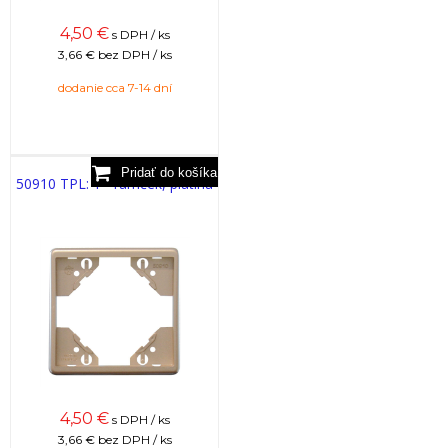
4,50
€
s DPH / ks
3,66 €
bez DPH / ks
dodanie cca 7-14 dní
50910 TPL: 1 - rámček, platina
4,50
€
s DPH / ks
3,66 €
bez DPH / ks