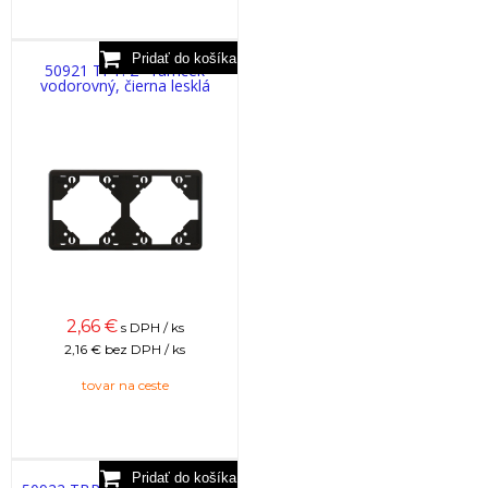
50921 TPT: 2 - rámček
vodorovný, čierna lesklá
2,66
€
s DPH / ks
2,16 €
bez DPH / ks
tovar na ceste