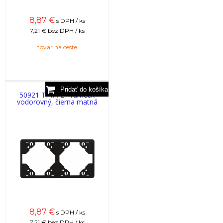
8,87
€
s DPH / ks
7,21 €
bez DPH / ks
tovar na ceste
50921 TPM: 2 - rámček
vodorovný, čierna matná
8,87
€
s DPH / ks
7,21 €
bez DPH / ks