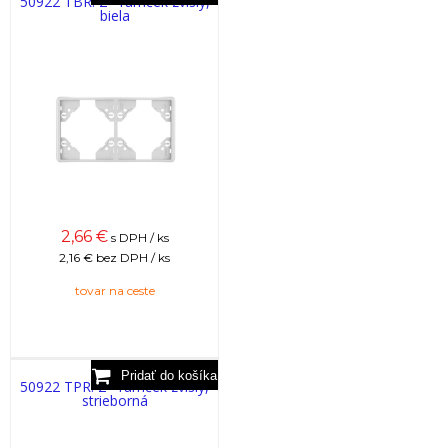
50922 TBR: 2 - rámček zvislý,
biela
2,66
€
s DPH / ks
2,16 €
bez DPH / ks
tovar na ceste
50922 TPR: 2 - rámček zvislý,
strieborná