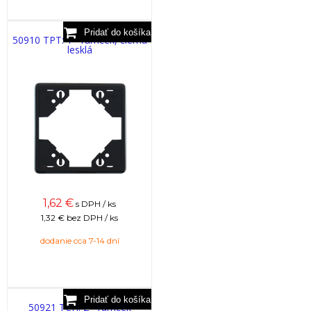
50910 TPT: 1 - rámček, čierna
lesklá
1,62
€
s DPH / ks
1,32 €
bez DPH / ks
dodanie cca 7-14 dní
50921 TCH: 2 - rámček