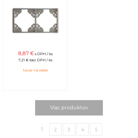
8,87
€
s DPH / ks
7,21 €
bez DPH / ks
tovar na ceste
Viac produktov
1
2
3
4
5