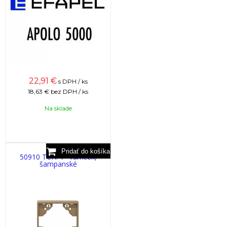
22,91
€
s DPH / ks
18,63 €
bez DPH / ks
Na sklade
50910 TCH: 1 - rámček,
šampanské