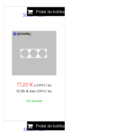
50931 TBM
17,20
€
s DPH / ks
13,98 €
bez DPH / ks
Na sklade
50931 TBR