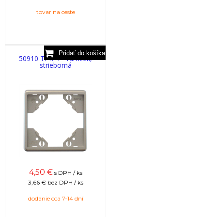
tovar na ceste
50910 TPR: 1 - rámček,
strieborná
4,50
€
s DPH / ks
3,66 €
bez DPH / ks
dodanie cca 7-14 dní