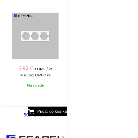
4,92
€
s DPH / ks
4 €
bez DPH / ks
Na sklade
50942 TBM