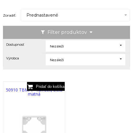
Prednastavené
Zoradiť:
Filter produktov
Dostupnosť
Nezáleží
Výrobca
Nezáleží
50910 TBM: 1 - rámček, biela
matná