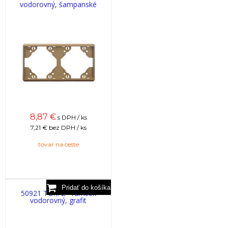
vodorovný, šampanské
8,87
€
s DPH / ks
7,21 €
bez DPH / ks
tovar na ceste
50921 TGR: 2 - rámček
vodorovný, grafit