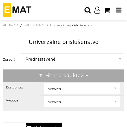
ÚVOD
SPELSBERG
Univerzálne príslušenstvo
Univerzálne príslušenstvo
Prednastavené
Zoradiť:
Filter produktov
Dostupnosť
Nezáleží
Výrobca
Nezáleží