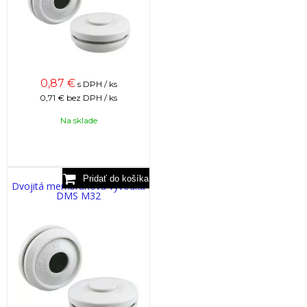
0,87
€
s DPH / ks
0,71 €
bez DPH / ks
Na sklade
Dvojitá membránová vývodka
DMS M32