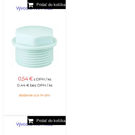
Vývodka WST M25
0,54
€
s DPH / ks
0,44 €
bez DPH / ks
dodanie cca 14 dní
Vývodka WST M32