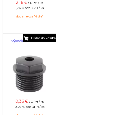
2,16
€
s DPH / ks
1,76 €
bez DPH / ks
dodanie cca 14 dní
Vývodka WNI M16/sw
0,36
€
s DPH / ks
0,29 €
bez DPH / ks