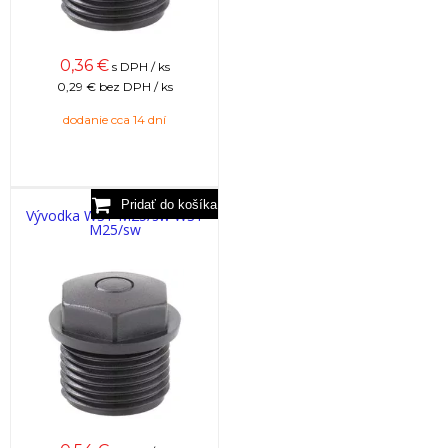
0,36
€
s DPH / ks
0,29 €
bez DPH / ks
dodanie cca 14 dní
Vývodka WST M25/sw WST
M25/sw