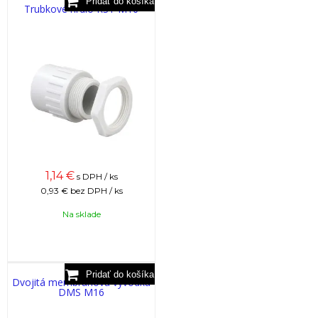
Trubkové hrdlo RST M16
1,14
€
s DPH / ks
0,93 €
bez DPH / ks
Na sklade
Dvojitá membránová vývodka
DMS M16