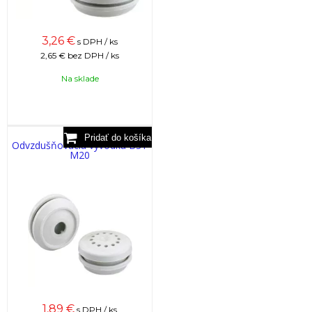
3,26
€
s DPH / ks
2,65 €
bez DPH / ks
Na sklade
Odvzdušňovacia vývodka BST
M20
1,89
€
s DPH / ks