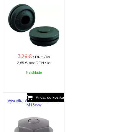
3,26
€
s DPH / ks
2,65 €
bez DPH / ks
Na sklade
Vývodka WST M16/sw WST
M16/sw