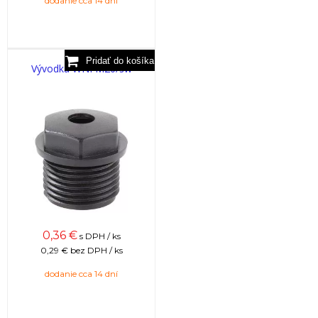
dodanie cca 14 dní
Vývodka WNI M20/sw
0,36
€
s DPH / ks
0,29 €
bez DPH / ks
dodanie cca 14 dní