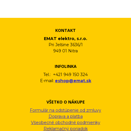
vám pošleme na váš email. Súhlas môžete kedykoľvek odvolať
písomne, emailom alebo kliknutím na odkaz z ktoréhokoľvek
informačného emailu.
KONTAKT
EMAT elektro, s.r.o.
Pri Jelšine 3636/1
949 01 Nitra
INFOLINKA
Tel.: +421 949 150 324
E-mail:
eshop@emat.sk
VŠETKO O NÁKUPE
Formulár na odstúpenie od zmluvy
Doprava a platba
Všeobecné obchodné podmienky
Reklamačný poriadok