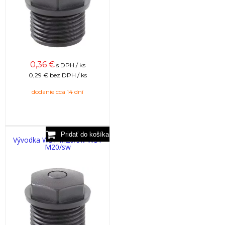
0,36
€
s DPH / ks
0,29 €
bez DPH / ks
dodanie cca 14 dní
Vývodka WST M20/sw WST
M20/sw