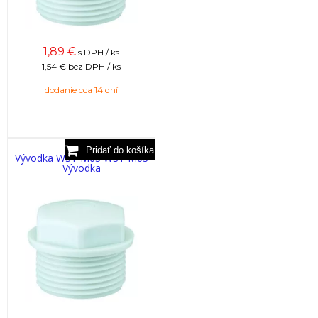
1,89
€
s DPH / ks
1,54 €
bez DPH / ks
dodanie cca 14 dní
Vývodka WST M63 WST M63
Vývodka