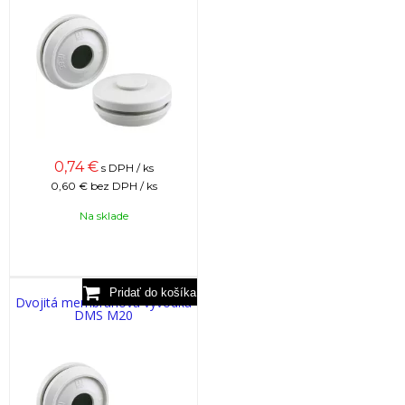
0,74
€
s DPH / ks
0,60 €
bez DPH / ks
Na sklade
Dvojitá membránová vývodka
DMS M20