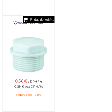
Vývodka WST M20
0,36
€
s DPH / ks
0,29 €
bez DPH / ks
dodanie cca 14 dní