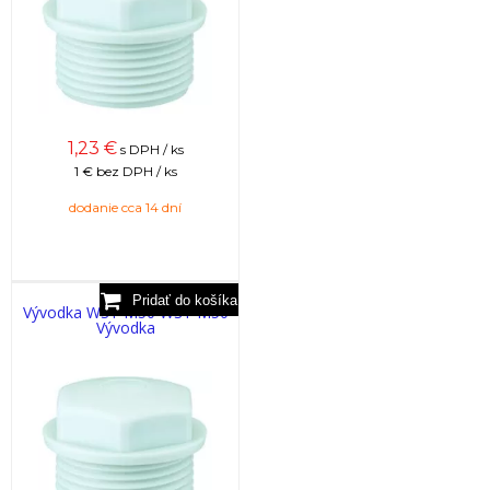
1,23
€
s DPH / ks
1 €
bez DPH / ks
dodanie cca 14 dní
Vývodka WST M50 WST M50
Vývodka