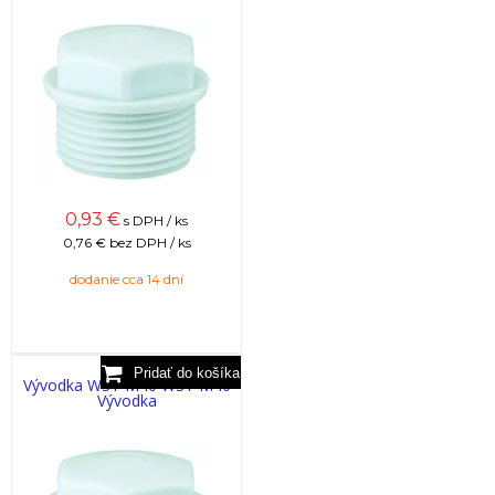
0,93
€
s DPH / ks
0,76 €
bez DPH / ks
dodanie cca 14 dní
Vývodka WST M40 WST M40
Vývodka