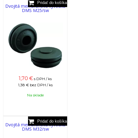
Dvojitá membránová vývodka
DMS M25/sw
1,70
€
s DPH / ks
1,38 €
bez DPH / ks
Na sklade
Dvojitá membránová vývodka
DMS M32/sw