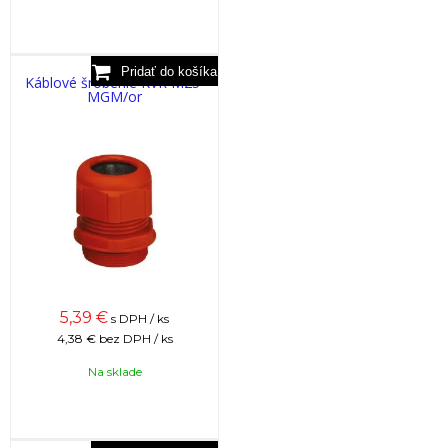
Káblové šróbenie KVR M25-
MGM/or
5,39
€
s DPH / ks
4,38 €
bez DPH / ks
Na sklade