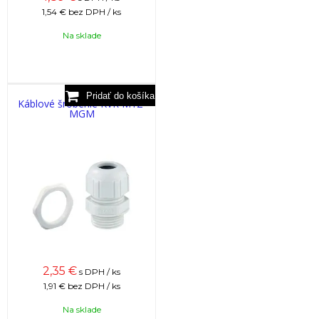
1,54 €
bez DPH / ks
Na sklade
Káblové šróbenie KVR M12-
MGM
2,35
€
s DPH / ks
1,91 €
bez DPH / ks
Na sklade