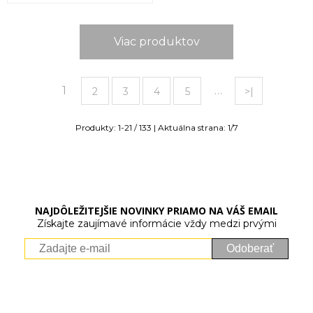
Viac produktov
1
…
2
3
4
5
>|
Produkty:
1
-
21
/
133
| Aktuálna strana:
1
/
7
NAJDÔLEŽITEJŠIE NOVINKY PRIAMO NA VÁŠ EMAIL
Získajte zaujímavé informácie vždy medzi prvými
Odoberať
Vaše osobné údaje (email) budeme spracovávať len za týmto
účelom v súlade s platnou legislatívou a zásadami ochrany
osobných údajov. Súhlas potvrdíte kliknutím na odkaz, ktorý