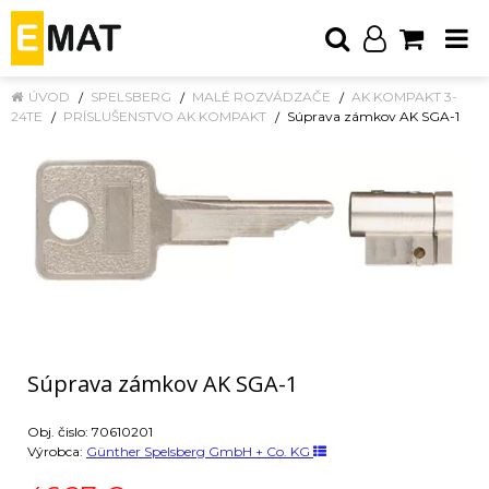
ÚVOD
SPELSBERG
MALÉ ROZVÁDZAČE
AK KOMPAKT 3-
24TE
PRÍSLUŠENSTVO AK KOMPAKT
Súprava zámkov AK SGA-1
Súprava zámkov AK SGA-1
Obj. čislo:
70610201
Výrobca:
Günther Spelsberg GmbH + Co. KG