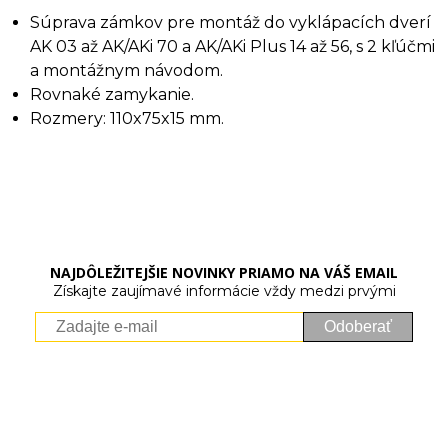
Súprava zámkov pre montáž do vyklápacích dverí
AK 03 až AK/AKi 70 a AK/AKi Plus 14 až 56, s 2 kľúčmi
a montážnym návodom.
Rovnaké zamykanie.
Rozmery: 110x75x15 mm.
NAJDÔLEŽITEJŠIE NOVINKY PRIAMO NA VÁŠ EMAIL
Získajte zaujímavé informácie vždy medzi prvými
Odoberať
Vaše osobné údaje (email) budeme spracovávať len za týmto
účelom v súlade s platnou legislatívou a zásadami ochrany
osobných údajov. Súhlas potvrdíte kliknutím na odkaz, ktorý
vám pošleme na váš email. Súhlas môžete kedykoľvek odvolať
písomne, emailom alebo kliknutím na odkaz z ktoréhokoľvek