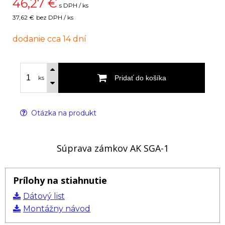
46,27
€
s DPH / ks
37,62 €
bez DPH / ks
dodanie cca 14 dní
Pridať do košíka
ks
Otázka na produkt
Súprava zámkov AK SGA-1
Prílohy na stiahnutie
Dátový list
Montážny návod