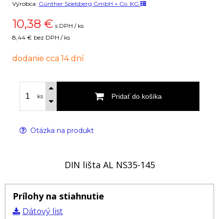
Výrobca:
Günther Spelsberg GmbH + Co. KG
10,38
€
s DPH / ks
8,44 €
bez DPH / ks
dodanie cca 14 dní
Pridať do košíka
ks
Otázka na produkt
DIN lišta AL NS35-145
Prílohy na stiahnutie
Dátový list