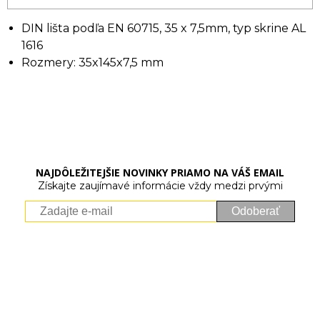
DIN lišta podľa EN 60715, 35 x 7,5mm,
t
yp skrine AL
1616
Rozmery: 35x145x7,5 mm
NAJDÔLEŽITEJŠIE NOVINKY PRIAMO NA VÁŠ EMAIL
Získajte zaujímavé informácie vždy medzi prvými
Odoberať
Vaše osobné údaje (email) budeme spracovávať len za týmto
účelom v súlade s platnou legislatívou a zásadami ochrany
osobných údajov. Súhlas potvrdíte kliknutím na odkaz, ktorý
vám pošleme na váš email. Súhlas môžete kedykoľvek odvolať
písomne, emailom alebo kliknutím na odkaz z ktoréhokoľvek
informačného emailu.