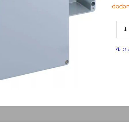
dodan
Otá