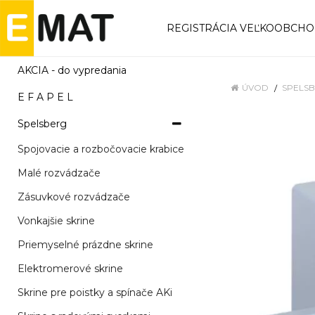
REGISTRÁCIA VEĽKOOBCH
AKCIA - do vypredania
ÚVOD
SPELS
E F A P E L
Spelsberg
Spojovacie a rozbočovacie krabice
Malé rozvádzače
Zásuvkové rozvádzače
Vonkajšie skrine
Priemyselné prázdne skrine
Elektromerové skrine
Skrine pre poistky a spínače AKi