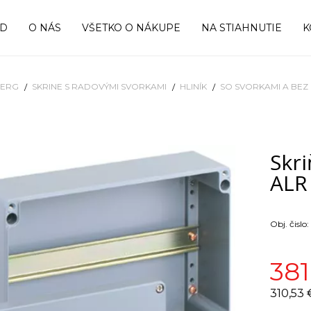
OD
O NÁS
VŠETKO O NÁKUPE
NA STIAHNUTIE
K
BERG
SKRINE S RADOVÝMI SVORKAMI
HLINÍK
SO SVORKAMI A BEZ 
Skri
ALR
Obj. čislo:
381
310,53 