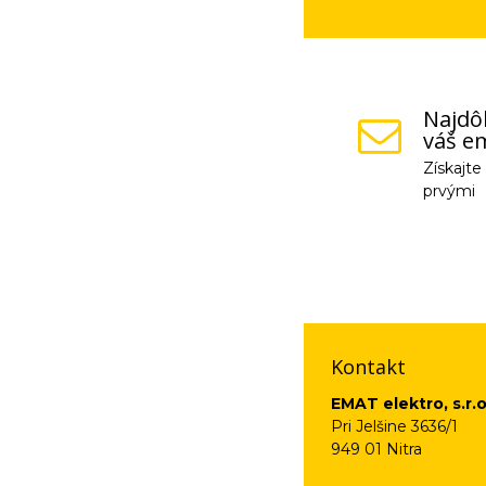
Najdôl
váš em
Získajt
prvými
Vaše osobné údaje (
na odkaz, ktorý vám
Kontakt
EMAT elektro, s.r.o
Pri Jelšine 3636/1
949 01 Nitra