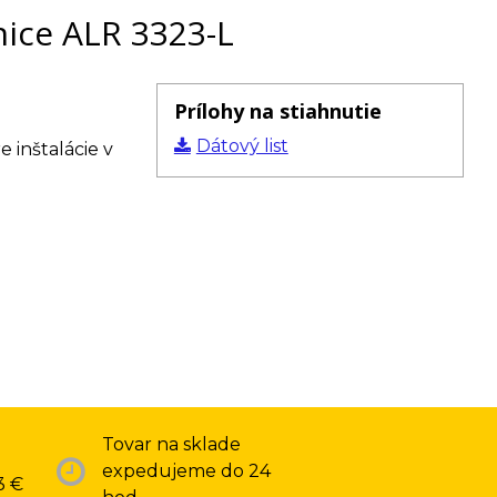
nice ALR 3323-L
Prílohy na stiahnutie
Dátový list
 inštalácie v
Tovar na sklade
expedujeme do 24
3 €