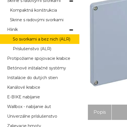
Skrine s radovými svorkami
Kompaktná konštrukcia
Skrine s radovými svorkami
Hliník
So svorkami a bez nich (ALR)
Príslušenstvo (ALR)
Protipožiarne spojovacie krabice
Betónové inštalačné systémy
Inštalácie do dutých stien
Kanálové krabice
E-BIKE nabíjanie
Wallbox - nabíjanie áut
Popis
Univerzálne príslušenstvo
Zalievacie hmoty