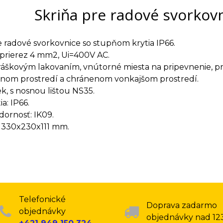
Skriňa pre radové svorkov
e radové svorkovnice so stupňom krytia IP66.
prierez 4 mm2, Ui=400V AC.
práškovým lakovaním, vnútorné miesta na pripevnenie, pre
lnom prostredí a chránenom vonkajšom prostredí.
ek, s nosnou lištou NS35.
a: IP66.
ornosť: IK09.
 330x230x111 mm.
Telefonické
Doprava zadarmo
objednávky
objednávky nad 12