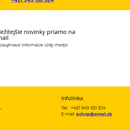
+421 949 150 324
ežitejšie novinky priamo na
ail
e zaujímavé informácie vždy medzi
email) budeme spracovávať len za týmto účelom v súlade s platnou legislatív
 pošleme na váš email. Súhlas môžete kedykoľvek odvolať písomne, emailom 
Infolinka
.
Tel.: +421 949 150 324
E-mail:
eshop@emat.sk