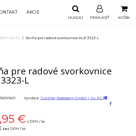
ONTAKT
AKCIE
HĽADAJ
PRIHLÁSIŤ
KOŠÍK
NICH (ALR)
Skriňa pre radové svorkovnice ALR 3323-L
ňa pre radové svorkovnice
 3323-L
16091601
Výrobca:
Günther Spelsberg GmbH + Co. KG
,95
€
s DPH / ks
€
bez DPH / ks