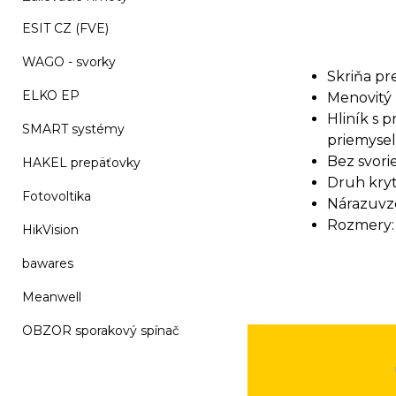
ESIT CZ (FVE)
WAGO - svorky
Skriňa pr
ELKO EP
Menovitý 
Hliník s 
SMART systémy
priemyse
Bez svori
HAKEL prepäťovky
Druh kryti
Fotovoltika
Nárazuvzd
Rozmery:
HikVision
bawares
Meanwell
OBZOR sporakový spínač