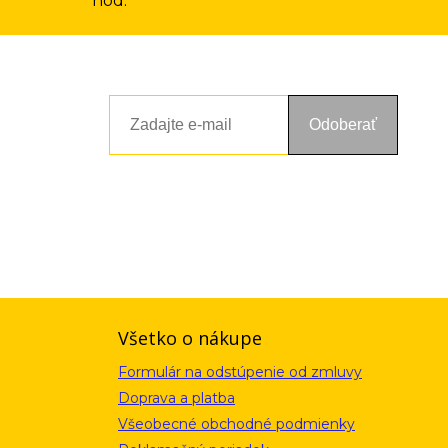
hod.
Odoberať
ou a zásadami ochrany osobných údajov. Súhlas potvrdíte kliknutím
alebo kliknutím na odkaz z ktoréhokoľvek informačného emailu.
Všetko o nákupe
Formulár na odstúpenie od zmluvy
Doprava a platba
Všeobecné obchodné podmienky