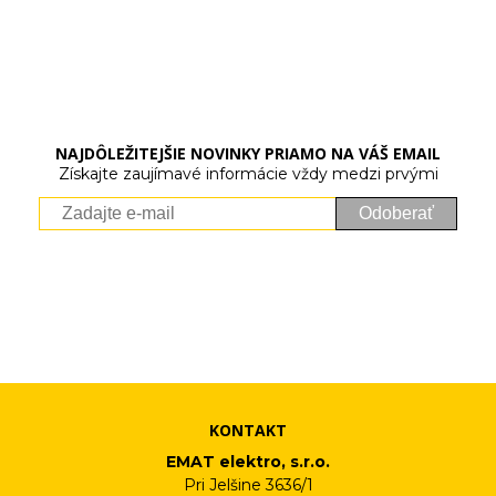
NAJDÔLEŽITEJŠIE NOVINKY PRIAMO NA VÁŠ EMAIL
Získajte zaujímavé informácie vždy medzi prvými
Odoberať
Vaše osobné údaje (email) budeme spracovávať len za týmto
účelom v súlade s platnou legislatívou a zásadami ochrany
osobných údajov. Súhlas potvrdíte kliknutím na odkaz, ktorý
vám pošleme na váš email. Súhlas môžete kedykoľvek odvolať
písomne, emailom alebo kliknutím na odkaz z ktoréhokoľvek
informačného emailu.
KONTAKT
EMAT elektro, s.r.o.
Pri Jelšine 3636/1