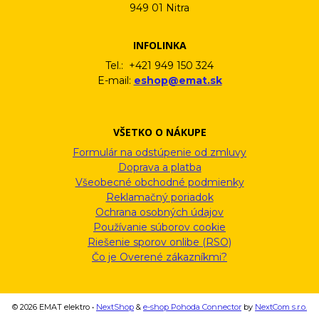
949 01 Nitra
INFOLINKA
Tel.: +421 949 150 324
E-mail:
eshop@emat.sk
VŠETKO O NÁKUPE
Formulár na odstúpenie od zmluvy
Doprava a platba
Všeobecné obchodné podmienky
Reklamačný poriadok
Ochrana osobných údajov
Používanie súborov cookie
Riešenie sporov onlibe (RSO)
Čo je Overené zákazníkmi?
© 2026 EMAT elektro •
NextShop
&
e-shop Pohoda Connector
by
NextCom s.r.o.