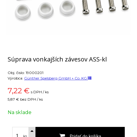
Súprava vonkajších závesov ASS-kl
Obj. čislo:
19000201
Výrobca:
Günther Spelsberg GmbH + Co. KG
7,22
€
s DPH / ks
5,87 €
bez DPH / ks
Na sklade
Pridať do košíka
ks