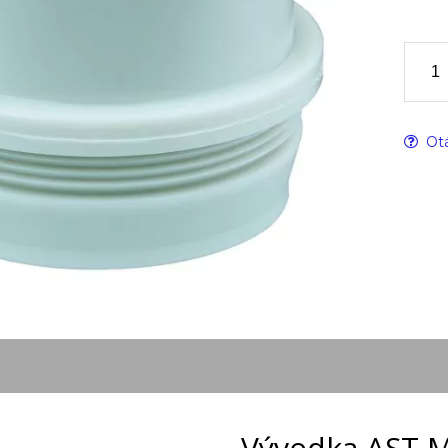
Otá
Vývodka AST 