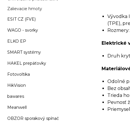
Zalievacie hmoty
Vývodka I
ESIT CZ (FVE)
(TPE), pre
WAGO - svorky
Rozmery: 
ELKO EP
Elektrické 
SMART systémy
Druh kryti
HAKEL prepäťovky
Materiálové
Fotovoltika
Odolné pro
HikVision
Bez obsah
Trieda ho
bawares
Pevnosť ž
Meanwell
Priemyseln
OBZOR sporakový spínač