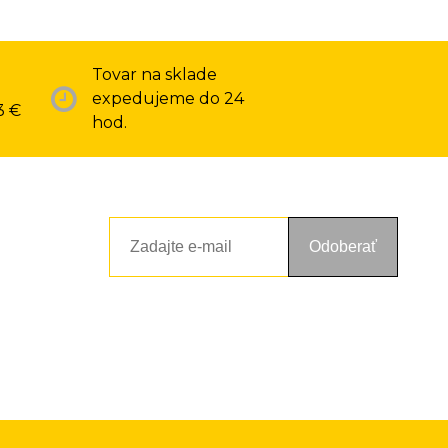
Tovar na sklade
expedujeme do 24
3 €
hod.
Odoberať
ou a zásadami ochrany osobných údajov. Súhlas potvrdíte kliknutím
alebo kliknutím na odkaz z ktoréhokoľvek informačného emailu.