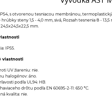
P54, s otvorenou tesniacou membránou, termoplastický
 hrúbky steny 1,5 - 4,0 mm, sivá, Rozsah tesnenia 8 - 13,5
24,5x24,5x22,5 mm.
vlastnosti
a: IP55.
 vlastnosti
ti UV žiareniu: nie.
u halogénov: áno.
rľavosti podľa UL94: HB.
haviaceho drôtu podľa EN 60695-2-11: 650 °C.
á kvalita: nie.