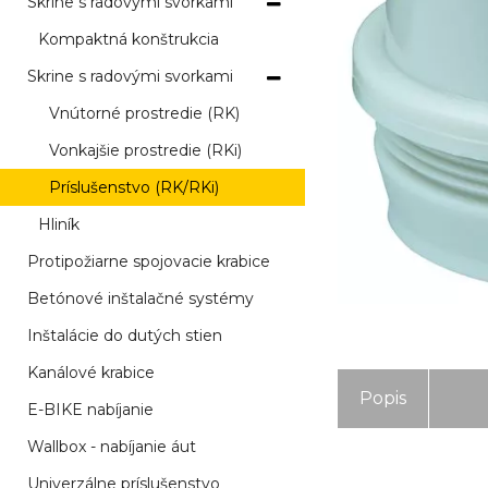
Skrine s radovými svorkami
Kompaktná konštrukcia
Skrine s radovými svorkami
Vnútorné prostredie (RK)
Vonkajšie prostredie (RKi)
Príslušenstvo (RK/RKi)
Hliník
Protipožiarne spojovacie krabice
Betónové inštalačné systémy
Inštalácie do dutých stien
Kanálové krabice
Popis
E-BIKE nabíjanie
Wallbox - nabíjanie áut
Univerzálne príslušenstvo