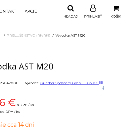
ONTAKT
AKCIE
HĽADAJ
PRIHLÁSIŤ
KOŠÍK
I
PRÍSLUŠENSTVO (RK/RKI)
Vývodka AST M20
odka AST M20
23042001
Výrobca:
Günther Spelsberg GmbH + Co. KG
6
€
s DPH / ks
bez DPH / ks
ie cca 14 dní