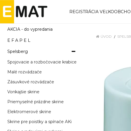
REGISTRÁCIA VEĽKOOBCH
AKCIA - do vypredania
ÚVOD
SPELS
E F A P E L
Spelsberg
Spojovacie a rozbočovacie krabice
Malé rozvádzače
Zásuvkové rozvádzače
Vonkajšie skrine
Priemyselné prázdne skrine
Elektromerové skrine
Skrine pre poistky a spínače AKi