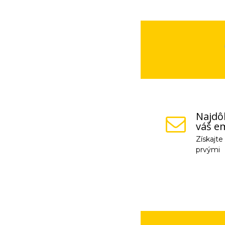
Najdôl
váš em
Získajt
prvými
Vaše osobné údaje (
na odkaz, ktorý vám