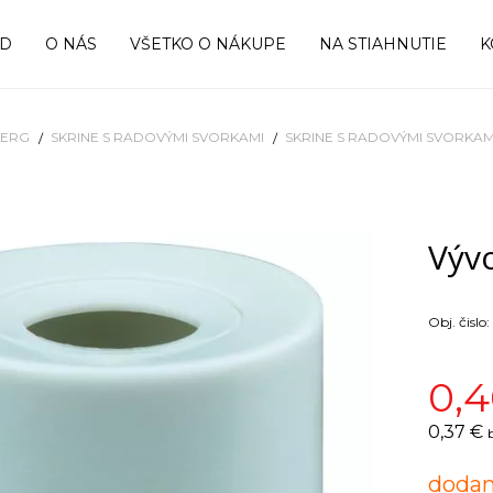
OD
O NÁS
VŠETKO O NÁKUPE
NA STIAHNUTIE
K
BERG
SKRINE S RADOVÝMI SVORKAMI
SKRINE S RADOVÝMI SVORKAM
Výv
Obj. čislo:
0,4
0,37 €
dodan