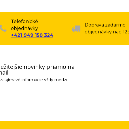
Telefonické
Doprava zadarmo
objednávky
objednávky nad 12
+421 949 150 324
ežitejšie novinky priamo na
ail
e zaujímavé informácie vždy medzi
email) budeme spracovávať len za týmto účelom v súlade s platnou legislatív
 pošleme na váš email. Súhlas môžete kedykoľvek odvolať písomne, emailom 