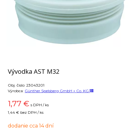
Vývodka AST M32
Obj. čislo:
23043201
Výrobca:
Günther Spelsberg GmbH + Co. KG
1,77
€
s DPH / ks
1,44 €
bez DPH / ks
dodanie cca 14 dní