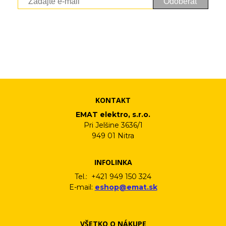
Odoberať
Vaše osobné údaje (email) budeme spracovávať len za týmto
účelom v súlade s platnou legislatívou a zásadami ochrany
osobných údajov. Súhlas potvrdíte kliknutím na odkaz, ktorý
vám pošleme na váš email. Súhlas môžete kedykoľvek odvolať
písomne, emailom alebo kliknutím na odkaz z ktoréhokoľvek
informačného emailu.
KONTAKT
EMAT elektro, s.r.o.
Pri Jelšine 3636/1
949 01 Nitra
INFOLINKA
Tel.: +421 949 150 324
E-mail:
eshop@emat.sk
VŠETKO O NÁKUPE