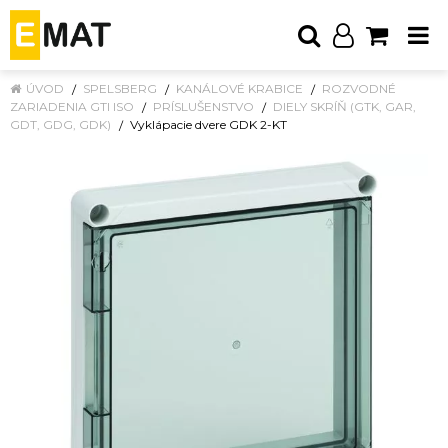
ÚVOD
SPELSBERG
KANÁLOVÉ KRABICE
ROZVODNÉ
ZARIADENIA GTI ISO
PRÍSLUŠENSTVO
DIELY SKRÍŇ (GTK, GAR,
GDT, GDG, GDK)
Vyklápacie dvere GDK 2-KT