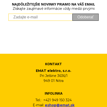
NAJDÔLEŽITEJŠIE NOVINKY PRIAMO NA VÁŠ EMAIL
Získajte zaujímavé informácie vždy medzi prvými
Odoberať
Vaše osobné údaje (email) budeme spracovávať len za týmto
účelom v súlade s platnou legislatívou a zásadami ochrany
osobných údajov. Súhlas potvrdíte kliknutím na odkaz, ktorý
vám pošleme na váš email. Súhlas môžete kedykoľvek odvolať
písomne, emailom alebo kliknutím na odkaz z ktoréhokoľvek
informačného emailu.
KONTAKT
EMAT elektro, s.r.o.
Pri Jelšine 3636/1
949 01 Nitra
INFOLINKA
Tel.: +421 949 150 324
E-mail:
eshop@emat.sk