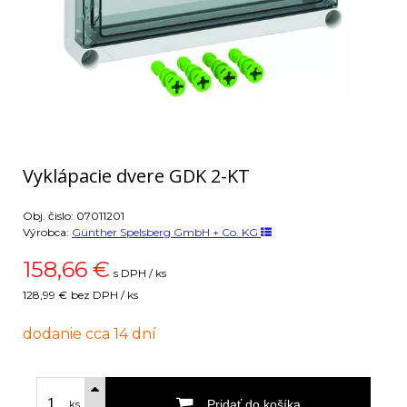
Vyklápacie dvere GDK 2-KT
Obj. čislo:
07011201
Výrobca:
Günther Spelsberg GmbH + Co. KG
158,66
€
s DPH / ks
128,99 €
bez DPH / ks
dodanie cca 14 dní
Pridať do košíka
ks