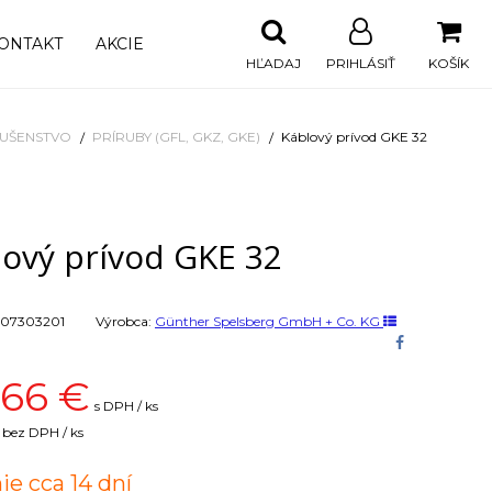
ONTAKT
AKCIE
HĽADAJ
PRIHLÁSIŤ
KOŠÍK
LUŠENSTVO
PRÍRUBY (GFL, GKZ, GKE)
Káblový prívod GKE 32
lový prívod GKE 32
07303201
Výrobca:
Günther Spelsberg GmbH + Co. KG
,66
€
s DPH / ks
bez DPH / ks
ie cca 14 dní