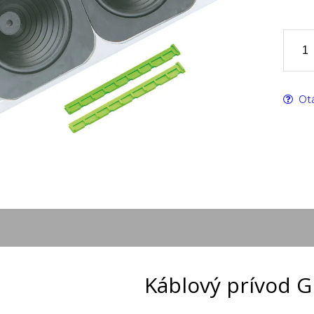
Otá
Káblový prívod G