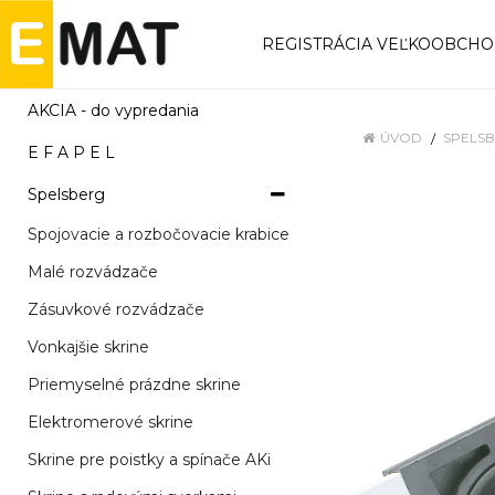
REGISTRÁCIA VEĽKOOBCH
AKCIA - do vypredania
ÚVOD
SPELS
E F A P E L
Spelsberg
Spojovacie a rozbočovacie krabice
Malé rozvádzače
Zásuvkové rozvádzače
Vonkajšie skrine
Priemyselné prázdne skrine
Elektromerové skrine
Skrine pre poistky a spínače AKi