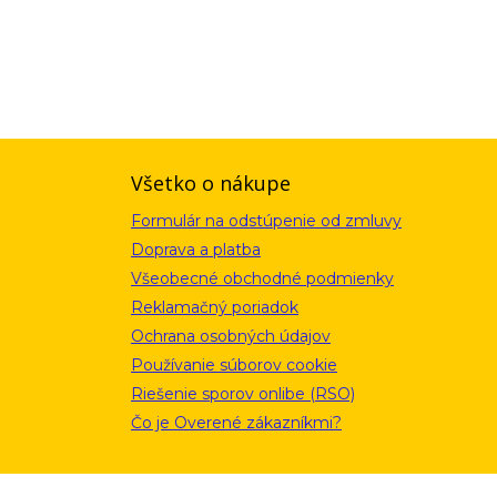
ou a zásadami ochrany osobných údajov. Súhlas potvrdíte kliknutím
alebo kliknutím na odkaz z ktoréhokoľvek informačného emailu.
Všetko o nákupe
Formulár na odstúpenie od zmluvy
Doprava a platba
Všeobecné obchodné podmienky
Reklamačný poriadok
Ochrana osobných údajov
Používanie súborov cookie
Riešenie sporov onlibe (RSO)
Čo je Overené zákazníkmi?