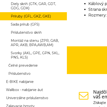
Káblový p
Diely skríň (GTK, GAR, GDT,
GDG, GDK)
Strana sk
Rozmery:
Príruby (GFL, GKZ, GKE)
Sada prírub (GFS)
Príslušenstvo skríň
Montáž na stenu (ZPR, GAB,
APR, AKB, BPA,AWB,AM)
Svorky (AKL, GPE, GPN, SKL,
PNS, KLS)
Čelné prevedenie
Príslušenstvo
E-BIKE nabíjanie
Wallbox - nabíjanie áut
Najdôl
váš em
Univerzálne príslušenstvo
Získajt
Zalievacie hmoty