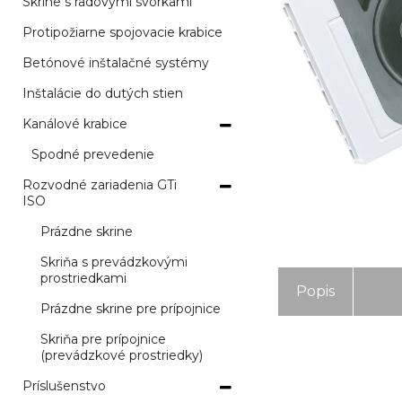
Skrine s radovými svorkami
Protipožiarne spojovacie krabice
Betónové inštalačné systémy
Inštalácie do dutých stien
Kanálové krabice
Spodné prevedenie
Rozvodné zariadenia GTi
ISO
Prázdne skrine
Skriňa s prevádzkovými
prostriedkami
Popis
Prázdne skrine pre prípojnice
Skriňa pre prípojnice
(prevádzkové prostriedky)
Príslušenstvo