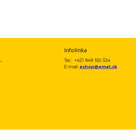
email) budeme spracovávať len za týmto účelom v súlade s platnou legislatív
 pošleme na váš email. Súhlas môžete kedykoľvek odvolať písomne, emailom 
Infolinka
.
Tel.: +421 949 150 324
E-mail:
eshop@emat.sk