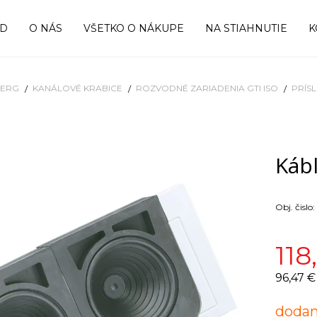
OD
O NÁS
VŠETKO O NÁKUPE
NA STIAHNUTIE
K
BERG
KANÁLOVÉ KRABICE
ROZVODNÉ ZARIADENIA GTI ISO
PRÍS
Káb
Obj. čislo:
118
96,47 €
dodan