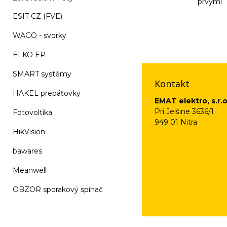
prvými
ESIT CZ (FVE)
Vaše osobné údaje (
WAGO - svorky
na odkaz, ktorý vám
ELKO EP
SMART systémy
Kontakt
HAKEL prepäťovky
EMAT elektro, s.r.o
Pri Jelšine 3636/1
Fotovoltika
949 01 Nitra
HikVision
bawares
Meanwell
OBZOR sporakový spínač