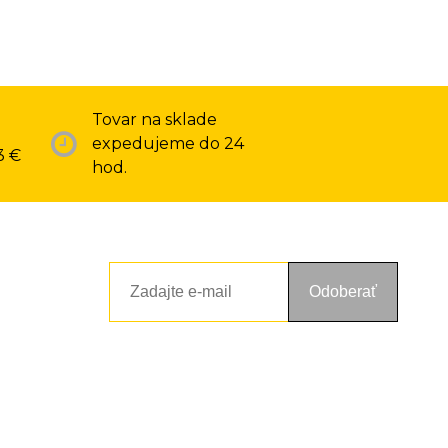
Tovar na sklade
expedujeme do 24
3 €
hod.
Odoberať
ou a zásadami ochrany osobných údajov. Súhlas potvrdíte kliknutím
alebo kliknutím na odkaz z ktoréhokoľvek informačného emailu.