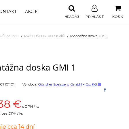
ONTAKT
AKCIE
HĽADAJ
PRIHLÁSIŤ
KOŠÍK
LUŠENSTVO
PRÍSLUŠENSTVO SKRÍŇ
Montážna doska GMI 1
tážna doska GMI 1
07101101
Výrobca:
Günther Spelsberg GmbH + Co. KG
38
€
s DPH / ks
€
bez DPH / ks
ie cca 14 dní