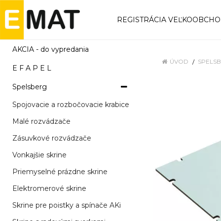
REGISTRÁCIA VEĽKOOBCH
AKCIA - do vypredania
ÚVOD
SPELS
E F A P E L
Spelsberg
Spojovacie a rozbočovacie krabice
Malé rozvádzače
Zásuvkové rozvádzače
Vonkajšie skrine
Priemyselné prázdne skrine
Elektromerové skrine
Skrine pre poistky a spínače AKi