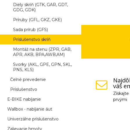
Diely skríň (GTK, GAR, GDT,
GDG, GDK)
Príruby (GFL, GKZ, GKE)
Sada prírub (GFS)
Príslušenstvo skríň
Montáž na stenu (ZPR, GAB,
APR, AKB, BPA,AWB,AM)
Svorky (AKL, GPE, GPN, SKL,
PNS, KLS)
Najdôl
Čelné prevedenie
váš em
Príslušenstvo
Získajt
E-BIKE nabíjanie
prvými
Wallbox - nabíjanie áut
Vaše osobné údaje (
Univerzálne príslušenstvo
na odkaz, ktorý vám
Zalievacie hmoty