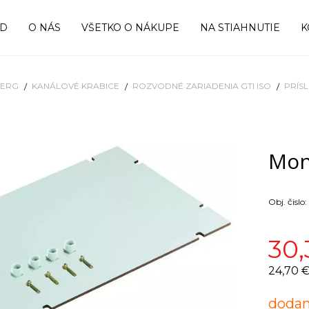
OD
O NÁS
VŠETKO O NÁKUPE
NA STIAHNUTIE
K
BERG
KANÁLOVÉ KRABICE
ROZVODNÉ ZARIADENIA GTI ISO
PRÍS
Mon
Obj. čislo:
30,
24,70 
dodan