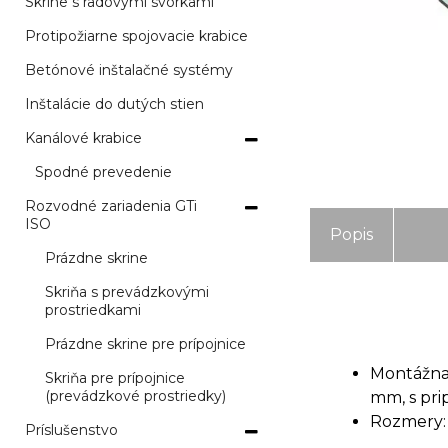
Skrine s radovými svorkami
Protipožiarne spojovacie krabice
Betónové inštalačné systémy
Inštalácie do dutých stien
Kanálové krabice
Spodné prevedenie
Rozvodné zariadenia GTi
ISO
Popis
Prázdne skrine
Skriňa s prevádzkovými
prostriedkami
Prázdne skrine pre prípojnice
Montážna
Skriňa pre prípojnice
(prevádzkové prostriedky)
mm, s pri
Rozmery:
Príslušenstvo