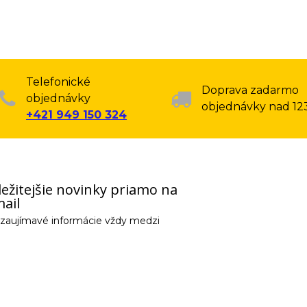
Telefonické
Doprava zadarmo
objednávky
objednávky nad 12
+421 949 150 324
ežitejšie novinky priamo na
ail
e zaujímavé informácie vždy medzi
email) budeme spracovávať len za týmto účelom v súlade s platnou legislatív
 pošleme na váš email. Súhlas môžete kedykoľvek odvolať písomne, emailom 