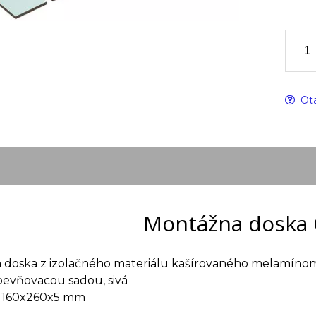
Otá
Montážna doska 
 doska z izolačného materiálu kašírovaného melamínom
pevňovacou sadou, sivá
 160x260x5 mm