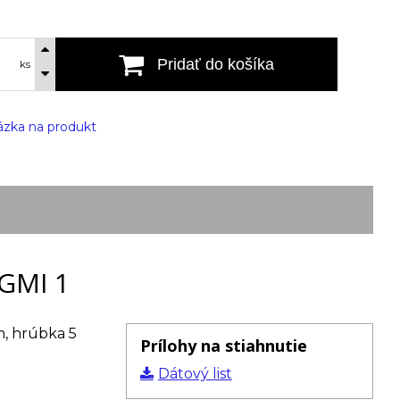
Pridať do košíka
ks
zka na produkt
GMI 1
, hrúbka 5
Prílohy na stiahnutie
Dátový list