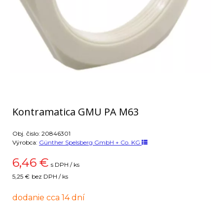
Kontramatica GMU PA M63
Obj. čislo:
20846301
Výrobca:
Günther Spelsberg GmbH + Co. KG
6,46
€
s DPH / ks
5,25 €
bez DPH / ks
dodanie cca 14 dní