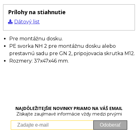
Prílohy na stiahnutie
Dátový list
Pre montážnu dosku.
PE svorka NH 2 pre montážnu dosku alebo
prestavnú sadu pre GN 2, pripojovacia skrutka M12.
Rozmery: 37x47x46 mm.
NAJDÔLEŽITEJŠIE NOVINKY PRIAMO NA VÁŠ EMAIL
Získajte zaujímavé informácie vždy medzi prvými
Odoberať
Vaše osobné údaje (email) budeme spracovávať len za týmto