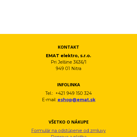
účelom v súlade s platnou legislatívou a zásadami ochrany
osobných údajov. Súhlas potvrdíte kliknutím na odkaz, ktorý
vám pošleme na váš email. Súhlas môžete kedykoľvek odvolať
písomne, emailom alebo kliknutím na odkaz z ktoréhokoľvek
informačného emailu.
KONTAKT
EMAT elektro, s.r.o.
Pri Jelšine 3636/1
949 01 Nitra
INFOLINKA
Tel.: +421 949 150 324
E-mail:
eshop@emat.sk
VŠETKO O NÁKUPE
Formulár na odstúpenie od zmluvy