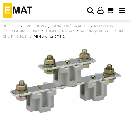
ÚVOD
SPELSBERG
KANÁLOVÉ KRABICE
ROZVODNÉ
ZARIADENIA GTI ISO
PRÍSLUŠENSTVO
SVORKY (AKL, GPE, GPN,
SKL, PNS, KLS)
PEN svorka GPE 2