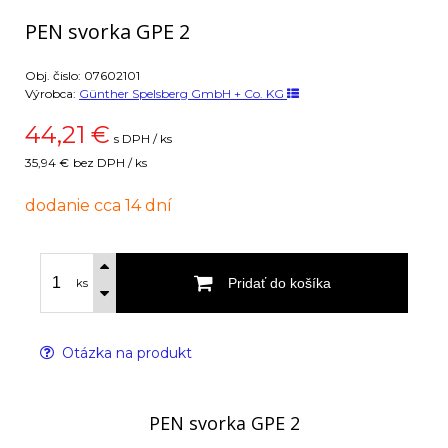
PEN svorka GPE 2
Obj. čislo:
07602101
Výrobca:
Günther Spelsberg GmbH + Co. KG
44,21
€
s DPH / ks
35,94 €
bez DPH / ks
dodanie cca 14 dní
Pridať do košíka
ks
Otázka na produkt
PEN svorka GPE 2