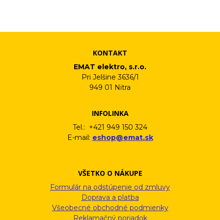
vám pošleme na váš email. Súhlas môžete kedykoľvek odvolať
písomne, emailom alebo kliknutím na odkaz z ktoréhokoľvek
informačného emailu.
KONTAKT
EMAT elektro, s.r.o.
Pri Jelšine 3636/1
949 01 Nitra
INFOLINKA
Tel.: +421 949 150 324
E-mail:
eshop@emat.sk
VŠETKO O NÁKUPE
Formulár na odstúpenie od zmluvy
Doprava a platba
Všeobecné obchodné podmienky
Reklamačný poriadok