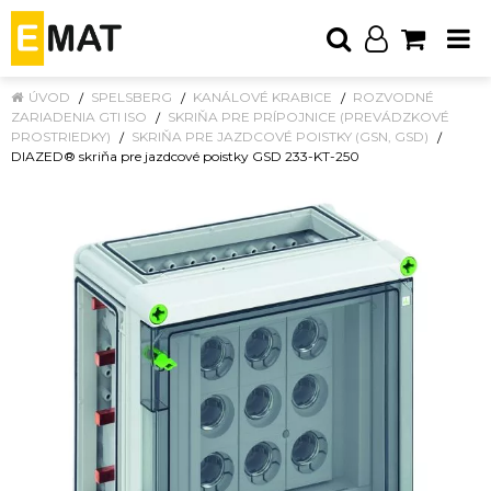
ÚVOD
SPELSBERG
KANÁLOVÉ KRABICE
ROZVODNÉ
ZARIADENIA GTI ISO
SKRIŇA PRE PRÍPOJNICE (PREVÁDZKOVÉ
PROSTRIEDKY)
SKRIŇA PRE JAZDCOVÉ POISTKY (GSN, GSD)
DIAZED® skriňa pre jazdcové poistky GSD 233-KT-250