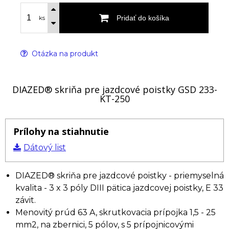
Pridať do košíka
ks
Otázka na produkt
DIAZED® skriňa pre jazdcové poistky GSD 233-
KT-250
Prílohy na stiahnutie
Dátový list
DIAZED® skriňa pre jazdcové poistky - priemyselná
kvalita - 3 x 3 póly DIII pätica jazdcovej poistky, E 33
závit.
Menovitý prúd 63 A, skrutkovacia prípojka 1,5 - 25
mm2, na zbernici, 5 pólov, s 5 prípojnicovými