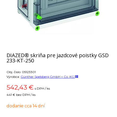
DIAZED® skriňa pre jazdcové poistky GSD
233-KT-250
Obj. čislo:
05123301
Výrobca:
Günther Spelsberg GmbH + Co. KG
542,43
€
s DPH / ks
441 €
bez DPH / ks
dodanie cca 14 dní