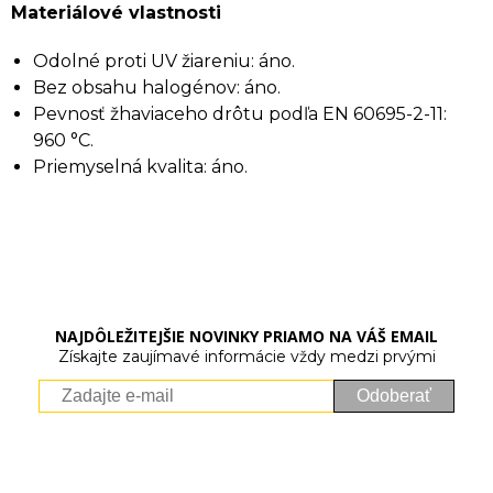
Materiálové vlastnosti
Odolné proti UV žiareniu: áno.
Bez obsahu halogénov: áno.
Pevnosť žhaviaceho drôtu podľa EN 60695-2-11:
960 °C.
Priemyselná kvalita: áno.
NAJDÔLEŽITEJŠIE NOVINKY PRIAMO NA VÁŠ EMAIL
Získajte zaujímavé informácie vždy medzi prvými
Odoberať
Vaše osobné údaje (email) budeme spracovávať len za týmto
účelom v súlade s platnou legislatívou a zásadami ochrany
osobných údajov. Súhlas potvrdíte kliknutím na odkaz, ktorý