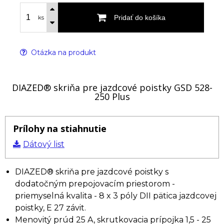
Pridať do košíka
ks
Otázka na produkt
DIAZED® skriňa pre jazdcové poistky GSD 528-
250 Plus
Prílohy na stiahnutie
Dátový list
DIAZED® skriňa pre jazdcové poistky s
dodatočným prepojovacím priestorom -
priemyselná kvalita - 8 x 3 póly DII pätica jazdcovej
poistky, E 27 závit.
Menovitý prúd 25 A, skrutkovacia prípojka 1,5 - 25