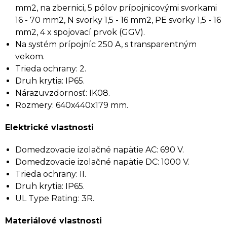
mm2, na zbernici, 5 pólov prípojnicovými svorkami
16 - 70 mm2, N svorky 1,5 - 16 mm2, PE svorky 1,5 - 16
mm2, 4 x spojovací prvok (GGV).
Na systém prípojníc 250 A, s transparentným
vekom.
Trieda ochrany: 2.
Druh krytia: IP65.
Nárazuvzdornosť: IK08.
Rozmery: 640x440x179 mm.
Elektrické vlastnosti
Domedzovacie izolačné napätie AC: 690 V.
Domedzovacie izolačné napätie DC: 1000 V.
Trieda ochrany: II.
Druh krytia: IP65.
UL Type Rating: 3R.
Materiálové vlastnosti