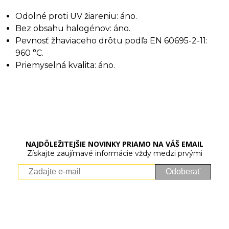
Odolné proti UV žiareniu: áno.
Bez obsahu halogénov: áno.
Pevnosť žhaviaceho drôtu podľa EN 60695-2-11:
960 °C.
Priemyselná kvalita: áno.
NAJDÔLEŽITEJŠIE NOVINKY PRIAMO NA VÁŠ EMAIL
Získajte zaujímavé informácie vždy medzi prvými
Odoberať
Vaše osobné údaje (email) budeme spracovávať len za týmto
účelom v súlade s platnou legislatívou a zásadami ochrany
osobných údajov. Súhlas potvrdíte kliknutím na odkaz, ktorý
vám pošleme na váš email. Súhlas môžete kedykoľvek odvolať
písomne, emailom alebo kliknutím na odkaz z ktoréhokoľvek