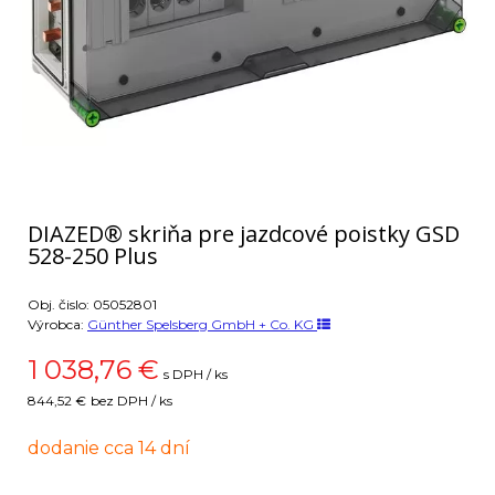
DIAZED® skriňa pre jazdcové poistky GSD
528-250 Plus
Obj. čislo:
05052801
Výrobca:
Günther Spelsberg GmbH + Co. KG
1 038,76
€
s DPH / ks
844,52 €
bez DPH / ks
dodanie cca 14 dní