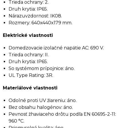
Trieda ochrany: 2.
Druh krytia: IP65.
Nárazuvzdornosť: IK08.
Rozmery: 640x440x179 mm.
Elektrické vlastnosti
Domedzovacie izolačné napätie AC: 690 V.
Trieda ochrany: II.
Druh krytia: IP65.
So systémom prípojnice: áno.
UL Type Rating: 3R.
Materiálové vlastnosti
Odolné proti UV žiareniu: áno.
Bez obsahu halogénov: áno.
Pevnosť žhaviaceho drôtu podľa EN 60695-2-11:
960 °C.
Priemyselná kvalita: áno.