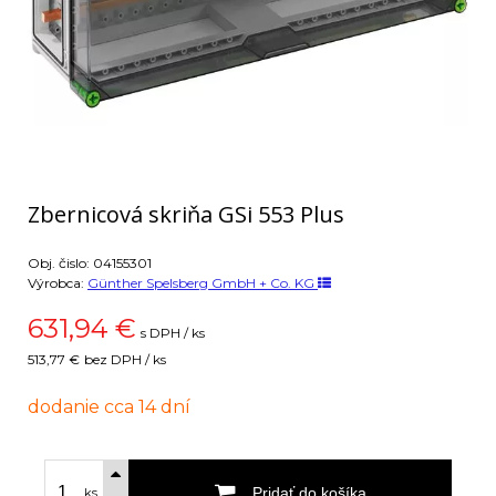
Zbernicová skriňa GSi 553 Plus
Obj. čislo:
04155301
Výrobca:
Günther Spelsberg GmbH + Co. KG
631,94
€
s DPH / ks
513,77 €
bez DPH / ks
dodanie cca 14 dní
Pridať do košíka
ks