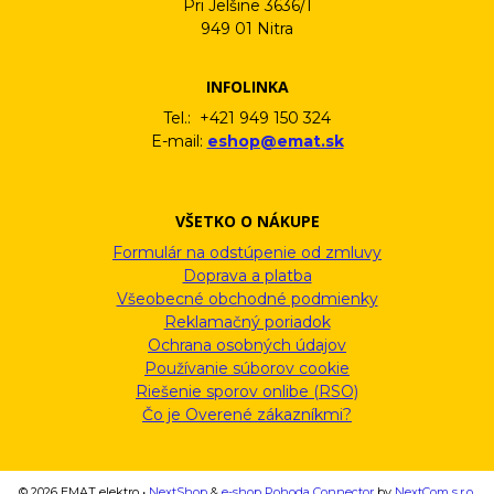
Pri Jelšine 3636/1
949 01 Nitra
INFOLINKA
Tel.: +421 949 150 324
E-mail:
eshop@emat.sk
VŠETKO O NÁKUPE
Formulár na odstúpenie od zmluvy
Doprava a platba
Všeobecné obchodné podmienky
Reklamačný poriadok
Ochrana osobných údajov
Používanie súborov cookie
Riešenie sporov onlibe (RSO)
Čo je Overené zákazníkmi?
© 2026 EMAT elektro •
NextShop
&
e-shop Pohoda Connector
by
NextCom s.r.o.