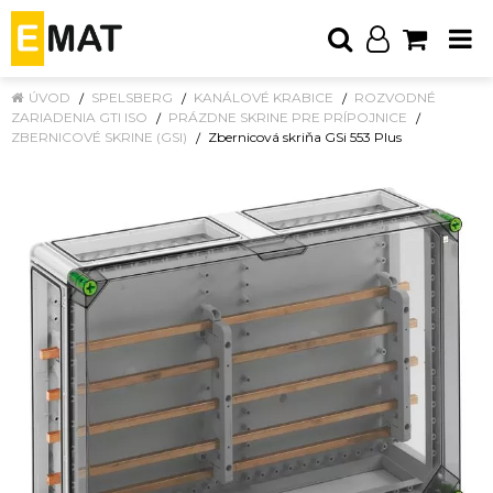
ÚVOD
SPELSBERG
KANÁLOVÉ KRABICE
ROZVODNÉ
ZARIADENIA GTI ISO
PRÁZDNE SKRINE PRE PRÍPOJNICE
ZBERNICOVÉ SKRINE (GSI)
Zbernicová skriňa GSi 553 Plus