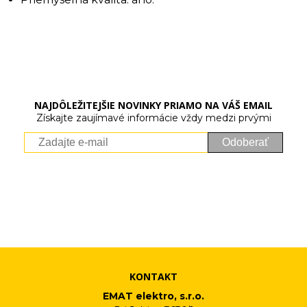
NAJDÔLEŽITEJŠIE NOVINKY PRIAMO NA VÁŠ EMAIL
Získajte zaujímavé informácie vždy medzi prvými
Odoberať
Vaše osobné údaje (email) budeme spracovávať len za týmto
účelom v súlade s platnou legislatívou a zásadami ochrany
osobných údajov. Súhlas potvrdíte kliknutím na odkaz, ktorý
vám pošleme na váš email. Súhlas môžete kedykoľvek odvolať
písomne, emailom alebo kliknutím na odkaz z ktoréhokoľvek
informačného emailu.
KONTAKT
EMAT elektro, s.r.o.