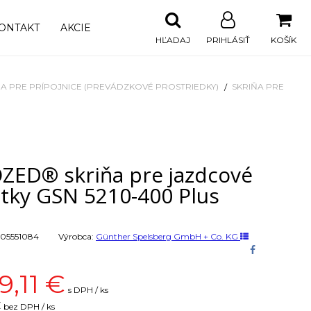
ONTAKT
AKCIE
HĽADAJ
PRIHLÁSIŤ
KOŠÍK
ŇA PRE PRÍPOJNICE (PREVÁDZKOVÉ PROSTRIEDKY)
SKRIŇA PRE
ZED® skriňa pre jazdcové
stky GSN 5210-400 Plus
05551084
Výrobca:
Günther Spelsberg GmbH + Co. KG
9,11
€
s DPH / ks
€
bez DPH / ks