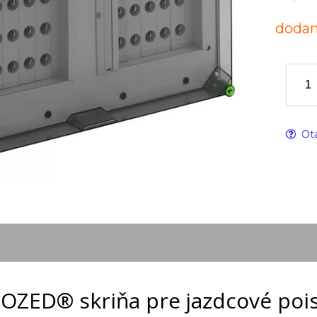
dodan
Otá
OZED® skriňa pre jazdcové pois