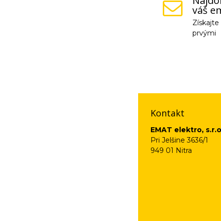
Najdôl
váš em
Získajt
prvými
Vaše osobné údaje (
na odkaz, ktorý vám
Kontakt
EMAT elektro, s.r.o
Pri Jelšine 3636/1
949 01 Nitra