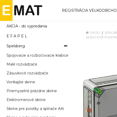
REGISTRÁCIA VEĽKOOBCH
AKCIA - do vypredania
ÚVOD
SPELS
E F A P E L
JAZDCOVÉ POISTKY
Spelsberg
Spojovacie a rozbočovacie krabice
Malé rozvádzače
Zásuvkové rozvádzače
Vonkajšie skrine
Priemyselné prázdne skrine
Elektromerové skrine
Skrine pre poistky a spínače AKi