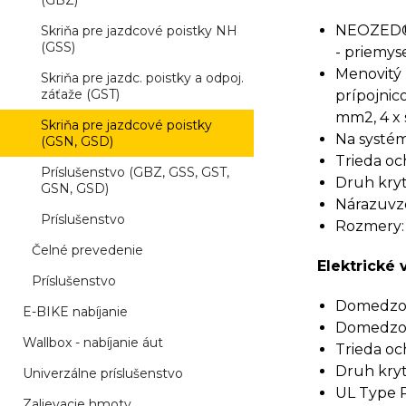
(GBZ)
NEOZED® 
Skriňa pre jazdcové poistky NH
(GSS)
- priemyse
Menovitý 
Skriňa pre jazdc. poistky a odpoj.
záťaže (GST)
prípojnico
mm2, 4 x 
Skriňa pre jazdcové poistky
Na systém
(GSN, GSD)
Trieda och
Príslušenstvo (GBZ, GSS, GST,
Druh kryti
GSN, GSD)
Nárazuvzd
Príslušenstvo
Rozmery:
Čelné prevedenie
Elektrické 
Príslušenstvo
Domedzova
E-BIKE nabíjanie
Domedzova
Wallbox - nabíjanie áut
Trieda och
Druh kryti
Univerzálne príslušenstvo
UL Type R
Zalievacie hmoty