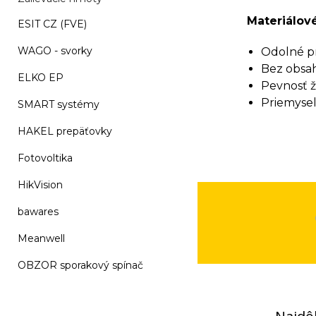
Materiálové
ESIT CZ (FVE)
WAGO - svorky
Odolné pr
Bez obsah
ELKO EP
Pevnosť ž
Priemyseln
SMART systémy
HAKEL prepäťovky
Fotovoltika
HikVision
bawares
Meanwell
OBZOR sporakový spínač