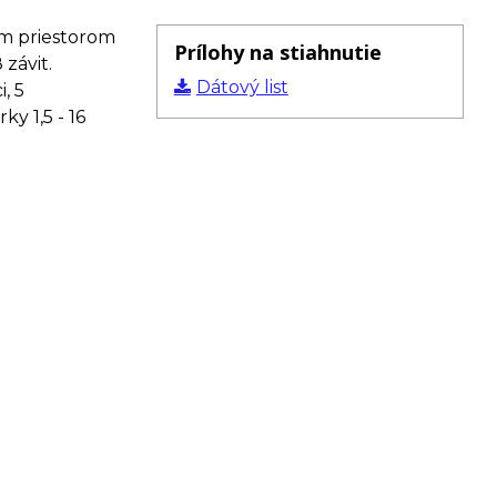
m priestorom
Prílohy na stiahnutie
 závit.
Dátový list
, 5
y 1,5 - 16