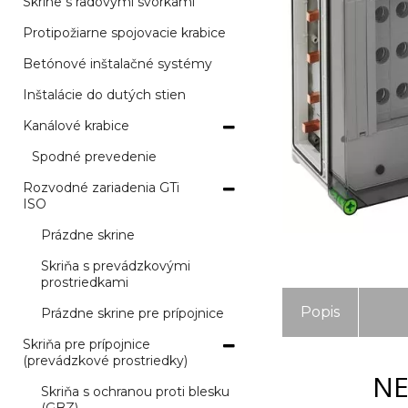
Skrine s radovými svorkami
Protipožiarne spojovacie krabice
Betónové inštalačné systémy
Inštalácie do dutých stien
Kanálové krabice
Spodné prevedenie
Rozvodné zariadenia GTi
ISO
Prázdne skrine
Skriňa s prevádzkovými
prostriedkami
Popis
Prázdne skrine pre prípojnice
Skriňa pre prípojnice
(prevádzkové prostriedky)
NE
Skriňa s ochranou proti blesku