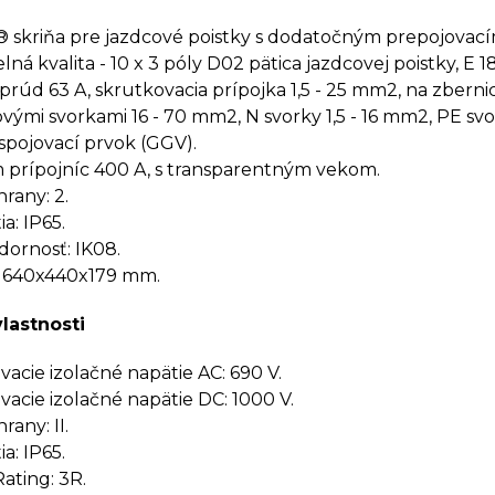
skriňa pre jazdcové poistky s dodatočným prepojovací
lná kvalita - 10 x 3 póly D02 pätica jazdcovej poistky, E 18
prúd 63 A, skrutkovacia prípojka 1,5 - 25 mm2, na zbernici
vými svorkami 16 - 70 mm2, N svorky 1,5 - 16 mm2, PE svork
spojovací prvok (GGV).
 prípojníc 400 A, s transparentným vekom.
rany: 2.
a: IP65.
ornosť: IK08.
 640x440x179 mm.
vlastnosti
cie izolačné napätie AC: 690 V.
cie izolačné napätie DC: 1000 V.
rany: II.
a: IP65.
ating: 3R.