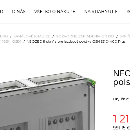
OD
O NÁS
VŠETKO O NÁKUPE
NA STIAHNUTIE
K
BERG
KANÁLOVÉ KRABICE
ROZVODNÉ ZARIADENIA GTI ISO
SKRI
 (GSN, GSD)
NEOZED® skriňa pre jazdcové poistky GSN 5210-400 Plus
NEO
poi
Obj. čislo:
1 21
991,15 