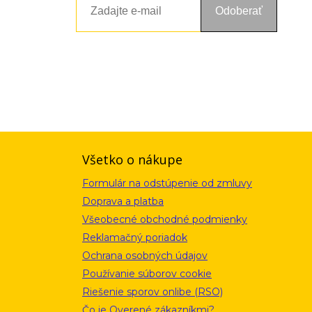
Odoberať
ou a zásadami ochrany osobných údajov. Súhlas potvrdíte kliknutím
alebo kliknutím na odkaz z ktoréhokoľvek informačného emailu.
Všetko o nákupe
Formulár na odstúpenie od zmluvy
Doprava a platba
Všeobecné obchodné podmienky
Reklamačný poriadok
Ochrana osobných údajov
Používanie súborov cookie
Riešenie sporov onlibe (RSO)
Čo je Overené zákazníkmi?