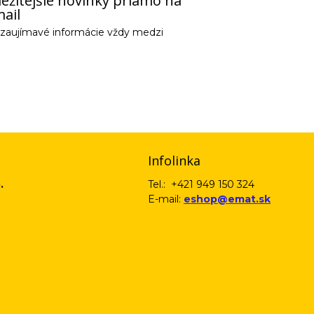
ežitejšie novinky priamo na
ail
e zaujímavé informácie vždy medzi
email) budeme spracovávať len za týmto účelom v súlade s platnou legislatív
 pošleme na váš email. Súhlas môžete kedykoľvek odvolať písomne, emailom 
Infolinka
.
Tel.: +421 949 150 324
E-mail:
eshop@emat.sk