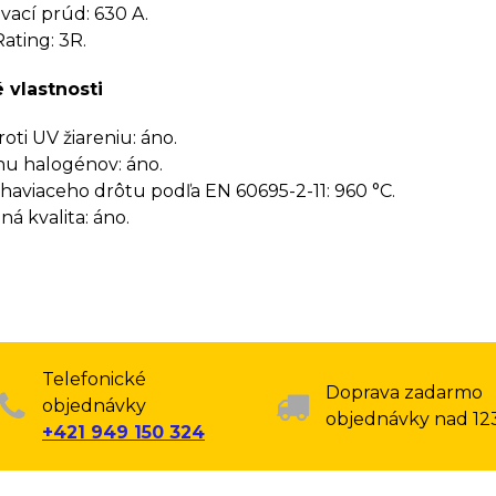
ací prúd: 630 A.
ating: 3R.
 vlastnosti
oti UV žiareniu: áno.
u halogénov: áno.
haviaceho drôtu podľa EN 60695-2-11: 960 °C.
á kvalita: áno.
Telefonické
Doprava zadarmo
objednávky
objednávky nad 12
+421 949 150 324