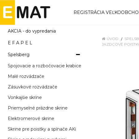
REGISTRÁCIA VEĽKOOBCH
AKCIA - do vypredania
ÚVOD
SPELS
E F A P E L
JAZDCOVÉ POISTKY
Spelsberg
Spojovacie a rozbočovacie krabice
Malé rozvádzače
Zásuvkové rozvádzače
Vonkajšie skrine
Priemyselné prázdne skrine
Elektromerové skrine
Skrine pre poistky a spínače AKi