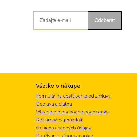
Odoberať
ou a zásadami ochrany osobných údajov. Súhlas potvrdíte kliknutím
alebo kliknutím na odkaz z ktoréhokoľvek informačného emailu.
Všetko o nákupe
Formulár na odstúpenie od zmluvy
Doprava a platba
Všeobecné obchodné podmienky
Reklamačný poriadok
Ochrana osobných údajov
Používanie súborov cookie