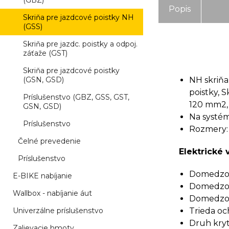
(GBZ)
Popis
Skriňa pre jazdcové poistky NH
(GSS)
Skriňa pre jazdc. poistky a odpoj.
záťaže (GST)
Skriňa pre jazdcové poistky
(GSN, GSD)
NH skriňa
poistky, S
Príslušenstvo (GBZ, GSS, GST,
120 mm2, 
GSN, GSD)
Na systém
Príslušenstvo
Rozmery:
Čelné prevedenie
Elektrické 
Príslušenstvo
Domedzova
E-BIKE nabíjanie
Domedzova
Wallbox - nabíjanie áut
Domedzova
Univerzálne príslušenstvo
Trieda och
Druh kryti
Zalievacie hmoty