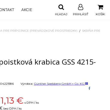
ONTAKT
AKCIE
HĽADAJ
PRIHLÁSIŤ
KOŠÍK
ŇA PRE PRÍPOJNICE (PREVÁDZKOVÉ PROSTRIEDKY)
SKRIŇA PRE
poistková krabica GSS 4215-
04221586
Výrobca:
Günther Spelsberg GmbH + Co. KG
1,13
€
s DPH / ks
 €
bez DPH / ks