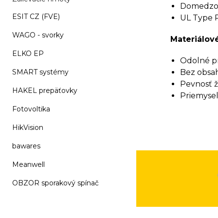
Domedzov
ESIT CZ (FVE)
UL Type R
WAGO - svorky
Materiálové
ELKO EP
Odolné pr
SMART systémy
Bez obsah
Pevnosť ž
HAKEL prepäťovky
Priemyseln
Fotovoltika
HikVision
bawares
Meanwell
OBZOR sporakový spínač