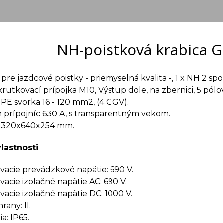
NH-poistková krabica G
 pre jazdcové poistky - priemyselná kvalita -, 1 x NH 2 s
krutkovací prípojka M10, Výstup dole, na zbernici, 5 pólov
PE svorka 16 - 120 mm2, (4 GGV).
 prípojníc 630 A, s transparentným vekom.
 320x640x254 mm.
vlastnosti
cie prevádzkové napätie: 690 V.
cie izolačné napätie AC: 690 V.
cie izolačné napätie DC: 1000 V.
rany: II.
a: IP65.