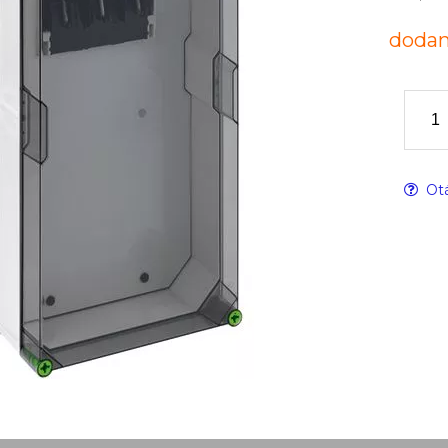
dodan
Otá