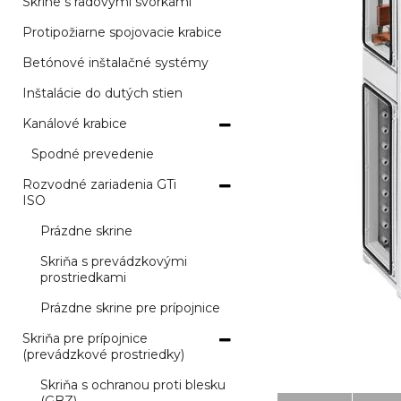
Skrine s radovými svorkami
Protipožiarne spojovacie krabice
Betónové inštalačné systémy
Inštalácie do dutých stien
Kanálové krabice
Spodné prevedenie
Rozvodné zariadenia GTi
ISO
Prázdne skrine
Skriňa s prevádzkovými
prostriedkami
Prázdne skrine pre prípojnice
Skriňa pre prípojnice
(prevádzkové prostriedky)
Skriňa s ochranou proti blesku