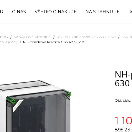
OD
O NÁS
VŠETKO O NÁKUPE
NA STIAHNUTIE
K
BERG
KANÁLOVÉ KRABICE
ROZVODNÉ ZARIADENIA GTI ISO
SKRI
 NH (GSS)
NH-poistková krabica GSS 4215-630
NH-
630
Obj. čislo:
1 10
895,23