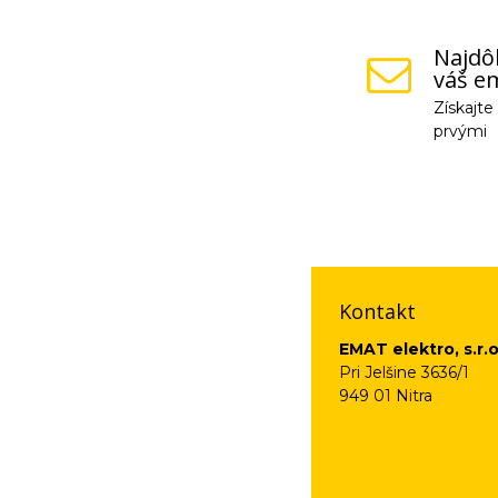
Najdôl
váš em
Získajt
prvými
Vaše osobné údaje (
na odkaz, ktorý vám
Kontakt
EMAT elektro, s.r.o
Pri Jelšine 3636/1
949 01 Nitra