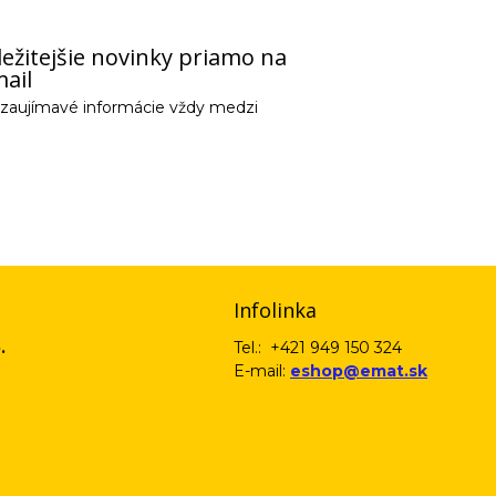
ežitejšie novinky priamo na
ail
e zaujímavé informácie vždy medzi
email) budeme spracovávať len za týmto účelom v súlade s platnou legislatív
 pošleme na váš email. Súhlas môžete kedykoľvek odvolať písomne, emailom 
Infolinka
.
Tel.: +421 949 150 324
E-mail:
eshop@emat.sk