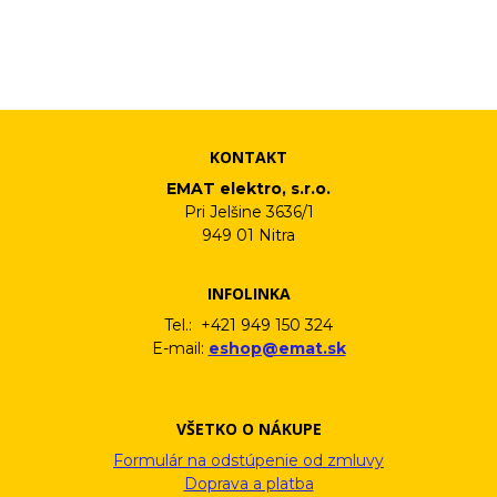
účelom v súlade s platnou legislatívou a zásadami ochrany
osobných údajov. Súhlas potvrdíte kliknutím na odkaz, ktorý
vám pošleme na váš email. Súhlas môžete kedykoľvek odvolať
písomne, emailom alebo kliknutím na odkaz z ktoréhokoľvek
informačného emailu.
KONTAKT
EMAT elektro, s.r.o.
Pri Jelšine 3636/1
949 01 Nitra
INFOLINKA
Tel.: +421 949 150 324
E-mail:
eshop@emat.sk
VŠETKO O NÁKUPE
Formulár na odstúpenie od zmluvy
Doprava a platba