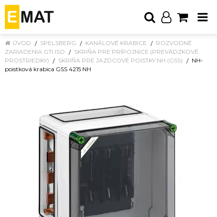
ÚVOD
SPELSBERG
KANÁLOVÉ KRABICE
ROZVODNÉ
ZARIADENIA GTI ISO
SKRIŇA PRE PRÍPOJNICE (PREVÁDZKOVÉ
PROSTRIEDKY)
SKRIŇA PRE JAZDCOVÉ POISTKY NH (GSS)
NH-
poistková krabica GSS 4215 NH