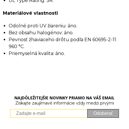
UL Type Rating: 3R.
Materiálové vlastnosti
Odolné proti UV žiareniu: áno.
Bez obsahu halogénov: áno.
Pevnosť žhaviaceho drôtu podľa EN 60695-2-11:
960 °C.
Priemyselná kvalita: áno.
NAJDÔLEŽITEJŠIE NOVINKY PRIAMO NA VÁŠ EMAIL
Získajte zaujímavé informácie vždy medzi prvými
Odoberať
Vaše osobné údaje (email) budeme spracovávať len za týmto