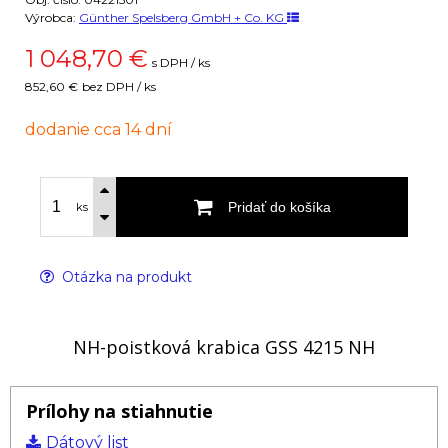
Výrobca:
Günther Spelsberg GmbH + Co. KG
1 048,70
€
s DPH / ks
852,60 €
bez DPH / ks
dodanie cca 14 dní
Pridať do košíka
ks
Otázka na produkt
NH-poistková krabica GSS 4215 NH
Prílohy na stiahnutie
Dátový list