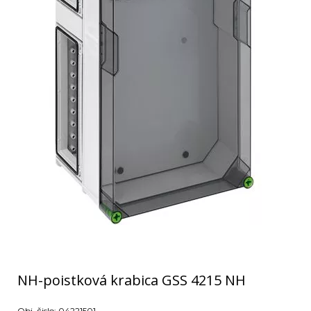
NH-poistková krabica GSS 4215 NH
Obj. čislo:
04221501