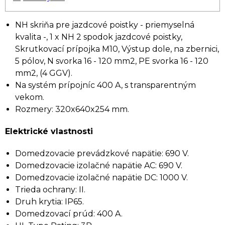
NH skriňa pre jazdcové poistky - priemyselná
kvalita -, 1 x NH 2 spodok jazdcové poistky,
Skrutkovací prípojka M10, Výstup dole, na zbernici,
5 pólov, N svorka 16 - 120 mm2, PE svorka 16 - 120
mm2, (4 GGV).
Na systém prípojníc 400 A, s transparentným
vekom.
Rozmery: 320x640x254 mm.
Elektrické vlastnosti
Domedzovacie prevádzkové napätie: 690 V.
Domedzovacie izolačné napätie AC: 690 V.
Domedzovacie izolačné napätie DC: 1000 V.
Trieda ochrany: II.
Druh krytia: IP65.
Domedzovací prúd: 400 A.