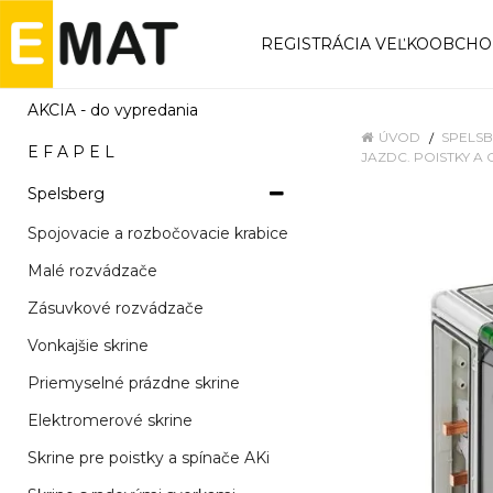
REGISTRÁCIA VEĽKOOBCH
AKCIA - do vypredania
ÚVOD
SPELS
E F A P E L
JAZDC. POISTKY A 
Spelsberg
Spojovacie a rozbočovacie krabice
Malé rozvádzače
Zásuvkové rozvádzače
Vonkajšie skrine
Priemyselné prázdne skrine
Elektromerové skrine
Skrine pre poistky a spínače AKi