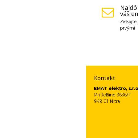
Najdôl
váš em
Získajt
prvými
Vaše osobné údaje (
na odkaz, ktorý vám
Kontakt
EMAT elektro, s.r.o
Pri Jelšine 3636/1
949 01 Nitra