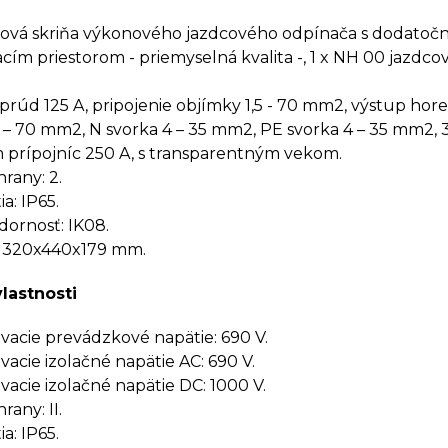
ková skriňa výkonového jazdcového odpínača s dodato
cím priestorom - priemyselná kvalita -, 1 x NH 00 jazdco
prúd 125 A, pripojenie objímky 1,5 - 70 mm2, výstup hore,
16 – 70 mm2, N svorka 4 – 35 mm2, PE svorka 4 – 35 mm2, 
 prípojníc 250 A, s transparentným vekom.
rany: 2.
a: IP65.
ornosť: IK08.
 320x440x179 mm.
vlastnosti
cie prevádzkové napätie: 690 V.
cie izolačné napätie AC: 690 V.
cie izolačné napätie DC: 1000 V.
rany: II.
a: IP65.