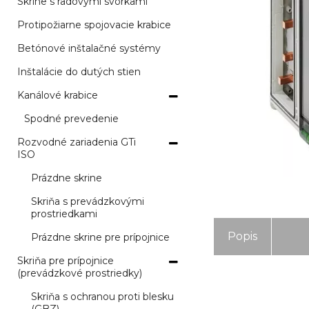
Skrine s radovými svorkami
Protipožiarne spojovacie krabice
Betónové inštalačné systémy
Inštalácie do dutých stien
Kanálové krabice
Spodné prevedenie
Rozvodné zariadenia GTi
ISO
Prázdne skrine
Skriňa s prevádzkovými
prostriedkami
Popis
Prázdne skrine pre prípojnice
Skriňa pre prípojnice
(prevádzkové prostriedky)
Skriňa s ochranou proti blesku