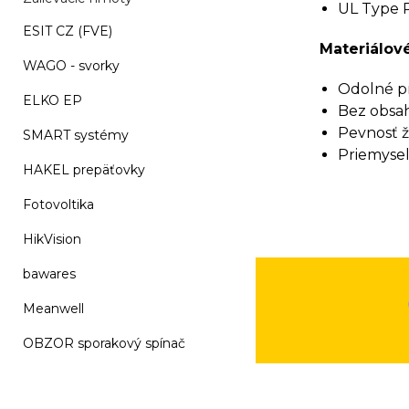
UL Type R
ESIT CZ (FVE)
Materiálové
WAGO - svorky
Odolné pr
ELKO EP
Bez obsah
Pevnosť ž
SMART systémy
Priemyseln
HAKEL prepäťovky
Fotovoltika
HikVision
bawares
Meanwell
OBZOR sporakový spínač