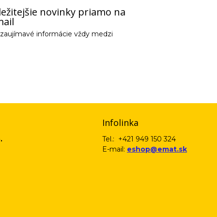
ežitejšie novinky priamo na
ail
e zaujímavé informácie vždy medzi
email) budeme spracovávať len za týmto účelom v súlade s platnou legislatív
 pošleme na váš email. Súhlas môžete kedykoľvek odvolať písomne, emailom 
Infolinka
.
Tel.: +421 949 150 324
E-mail:
eshop@emat.sk