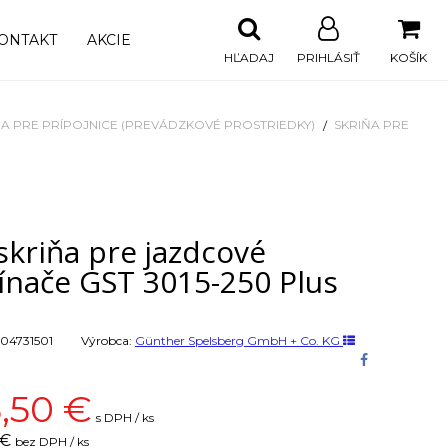
ONTAKT
AKCIE
HĽADAJ
PRIHLÁSIŤ
KOŠÍK
ŇA PRE PRÍPOJNICE (PREVÁDZKOVÉ PROSTRIEDKY)
SKRIŇA PRE
skriňa pre jazdcové
ínače GST 3015-250 Plus
04731501
Výrobca:
Günther Spelsberg GmbH + Co. KG
,50
€
s DPH / ks
 €
bez DPH / ks