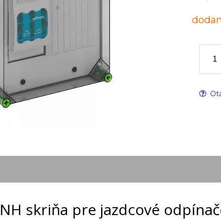
dodan
Otá
NH skriňa pre jazdcové odpínač