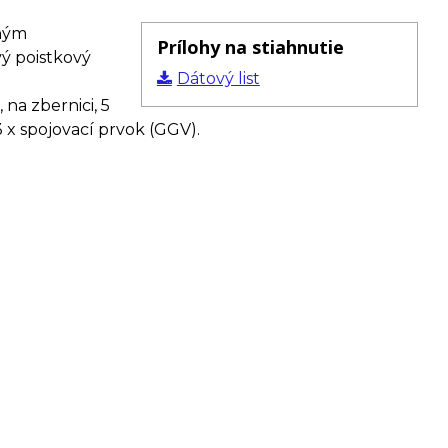
čným
Prílohy na stiahnutie
vý poistkový
Dátový list
 na zbernici, 5
3 x spojovací prvok (GGV).