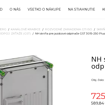
OD
O NÁS
VŠETKO O NÁKUPE
NA STIAHNUTIE
K
BERG
KANÁLOVÉ KRABICE
ROZVODNÉ ZARIADENIA GTI ISO
SKRI
ODPOJ. ZÁŤAŽE (GST)
NH skriňa pre jazdcové odpínače GST 3015-250 Plus
NH 
odp
Obj. čislo:
725
589,84