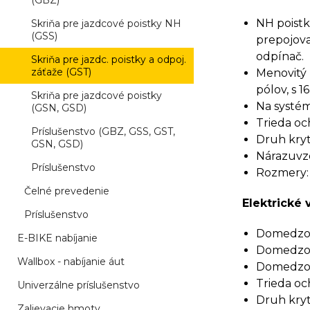
(GBZ)
NH poist
Skriňa pre jazdcové poistky NH
(GSS)
prepojova
odpínač.
Skriňa pre jazdc. poistky a odpoj.
záťaže (GST)
Menovitý 
pólov, s 
Skriňa pre jazdcové poistky
Na systém
(GSN, GSD)
Trieda och
Príslušenstvo (GBZ, GSS, GST,
Druh kryti
GSN, GSD)
Nárazuvzd
Príslušenstvo
Rozmery:
Čelné prevedenie
Elektrické 
Príslušenstvo
Domedzova
E-BIKE nabíjanie
Domedzova
Wallbox - nabíjanie áut
Domedzova
Trieda och
Univerzálne príslušenstvo
Druh kryti
Zalievacie hmoty