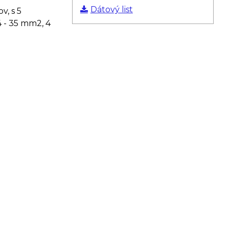
Dátový list
v, s 5
4 - 35 mm2, 4