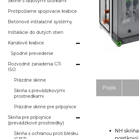
Skrine s radovými svorkami
Protipožiarne spojovacie krabice
Betónové inštalačné systémy
Inštalácie do dutých stien
Kanálové krabice
Spodné prevedenie
Rozvodné zariadenia GTi
ISO
Prázdne skrine
Popis
Skriňa s prevádzkovými
prostriedkami
Prázdne skrine pre prípojnice
Skriňa pre prípojnice
(prevádzkové prostriedky)
NH skriňa
Skriňa s ochranou proti blesku
poistkový