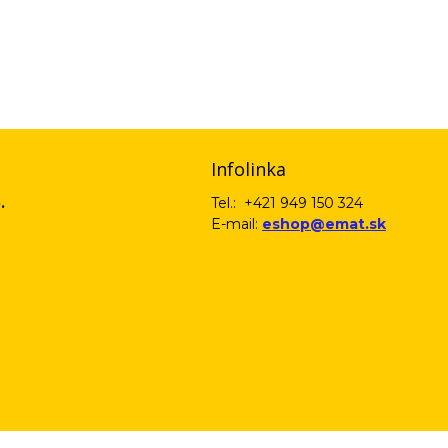
email) budeme spracovávať len za týmto účelom v súlade s platnou legislatív
 pošleme na váš email. Súhlas môžete kedykoľvek odvolať písomne, emailom 
Infolinka
.
Tel.: +421 949 150 324
E-mail:
eshop@emat.sk