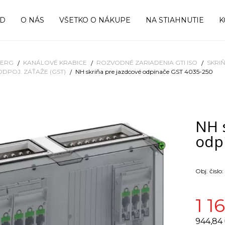
OD
O NÁS
VŠETKO O NÁKUPE
NA STIAHNUTIE
K
BERG
KANÁLOVÉ KRABICE
ROZVODNÉ ZARIADENIA GTI ISO
SKRI
ODPOJ. ZÁŤAŽE (GST)
NH skriňa pre jazdcové odpínače GST 4035-250
NH 
odp
Obj. čislo:
1 1
944,84