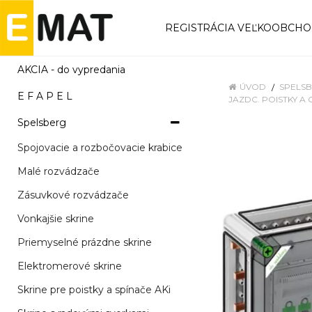
REGISTRÁCIA VEĽKOOBCH
AKCIA - do vypredania
ÚVOD
SPELS
E F A P E L
JAZDC. POISTKY A 
Spelsberg
Spojovacie a rozbočovacie krabice
Malé rozvádzače
Zásuvkové rozvádzače
Vonkajšie skrine
Priemyselné prázdne skrine
Elektromerové skrine
Skrine pre poistky a spínače AKi