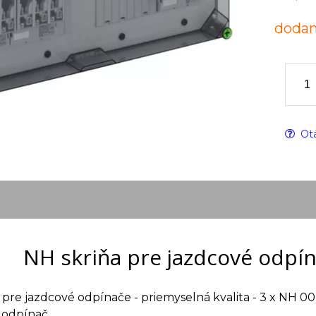
dodan
Otá
NH skriňa pre jazdcové odpí
 pre jazdcové odpínače - priemyselná kvalita - 3 x NH 0
 odpínač.