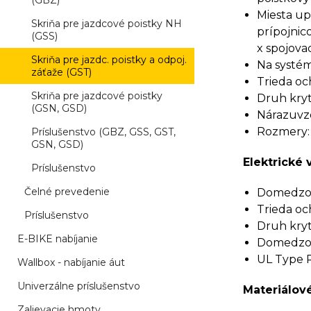
(GBZ)
Miesta upn
Skriňa pre jazdcové poistky NH
prípojnic
(GSS)
x spojova
Skriňa pre jazdc. poistky a odpoj.
Na systém
záťaže (GST)
Trieda och
Skriňa pre jazdcové poistky
Druh kryti
(GSN, GSD)
Nárazuvzd
Rozmery:
Príslušenstvo (GBZ, GSS, GST,
GSN, GSD)
Elektrické 
Príslušenstvo
Čelné prevedenie
Domedzova
Trieda och
Príslušenstvo
Druh kryti
E-BIKE nabíjanie
Domedzov
UL Type R
Wallbox - nabíjanie áut
Univerzálne príslušenstvo
Materiálové
Zalievacie hmoty