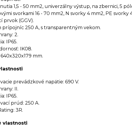
utia 1,5 - 50 mm2, univerzálny výstup, na zbernici, 5 pólo
ovými svorkami 16 - 70 mm2, N svorky 4 mm2, PE svorky 
cí prvok (GGV).
 prípojníc 250 A, s transparentným vekom.
rany: 2.
a: IP65.
ornosť: IK08.
 640x320x179 mm.
vlastnosti
cie prevádzkové napätie: 690 V.
rany: II.
a: IP65.
ací prúd: 250 A.
ating: 3R.
 vlastnosti