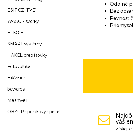
Odolné pr
ESIT CZ (FVE)
Bez obsah
Pevnosť ž
WAGO - svorky
Priemyseln
ELKO EP
SMART systémy
HAKEL prepäťovky
Fotovoltika
HikVision
bawares
Meanwell
OBZOR sporakový spínač
Najdôl
váš em
Získajt