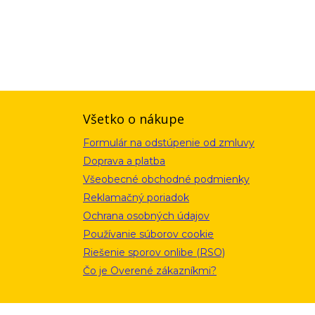
ou a zásadami ochrany osobných údajov. Súhlas potvrdíte kliknutím
alebo kliknutím na odkaz z ktoréhokoľvek informačného emailu.
Všetko o nákupe
Formulár na odstúpenie od zmluvy
Doprava a platba
Všeobecné obchodné podmienky
Reklamačný poriadok
Ochrana osobných údajov
Používanie súborov cookie
Riešenie sporov onlibe (RSO)
Čo je Overené zákazníkmi?