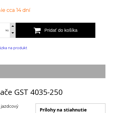
ie cca 14 dní
Pridať do košíka
ks
zka na produkt
nače GST 4035-250
0 jazdcový
Prílohy na stiahnutie