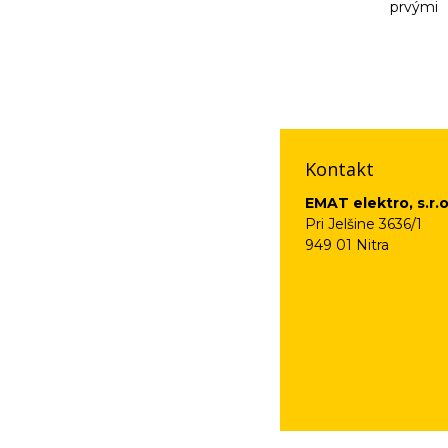
prvými
Vaše osobné údaje (
na odkaz, ktorý vám
Kontakt
EMAT elektro, s.r.o
Pri Jelšine 3636/1
949 01 Nitra