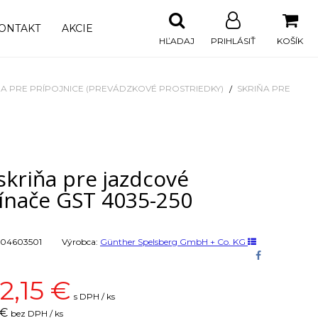
ONTAKT
AKCIE
HĽADAJ
PRIHLÁSIŤ
KOŠÍK
ŇA PRE PRÍPOJNICE (PREVÁDZKOVÉ PROSTRIEDKY)
SKRIŇA PRE
skriňa pre jazdcové
ínače GST 4035-250
04603501
Výrobca:
Günther Spelsberg GmbH + Co. KG
62,15
€
s DPH / ks
 €
bez DPH / ks