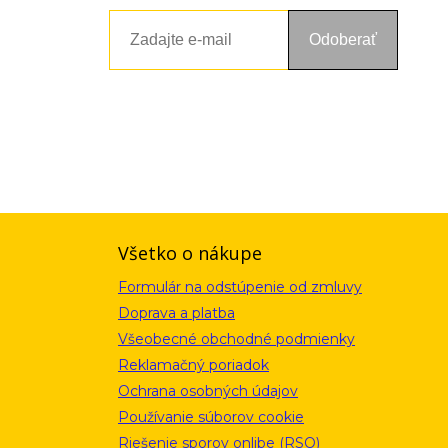
Odoberať
ou a zásadami ochrany osobných údajov. Súhlas potvrdíte kliknutím
alebo kliknutím na odkaz z ktoréhokoľvek informačného emailu.
Všetko o nákupe
Formulár na odstúpenie od zmluvy
Doprava a platba
Všeobecné obchodné podmienky
Reklamačný poriadok
Ochrana osobných údajov
Používanie súborov cookie
Riešenie sporov onlibe (RSO)