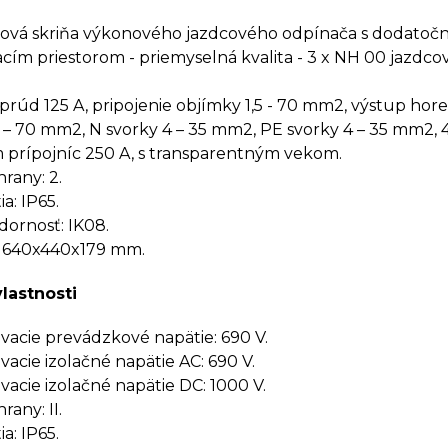
ková skriňa výkonového jazdcového odpínača s dodato
cím priestorom - priemyselná kvalita - 3 x NH 00 jazdco
prúd 125 A, pripojenie objímky 1,5 - 70 mm2, výstup hore,
16 – 70 mm2, N svorky 4 – 35 mm2, PE svorky 4 – 35 mm2, 
 prípojníc 250 A, s transparentným vekom.
rany: 2.
a: IP65.
ornosť: IK08.
 640x440x179 mm.
vlastnosti
cie prevádzkové napätie: 690 V.
cie izolačné napätie AC: 690 V.
cie izolačné napätie DC: 1000 V.
rany: II.
a: IP65.