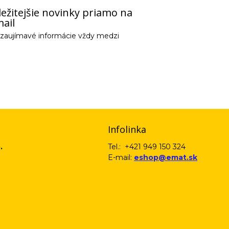
ežitejšie novinky priamo na
ail
e zaujímavé informácie vždy medzi
email) budeme spracovávať len za týmto účelom v súlade s platnou legislatív
 pošleme na váš email. Súhlas môžete kedykoľvek odvolať písomne, emailom 
Infolinka
.
Tel.: +421 949 150 324
E-mail:
eshop@emat.sk