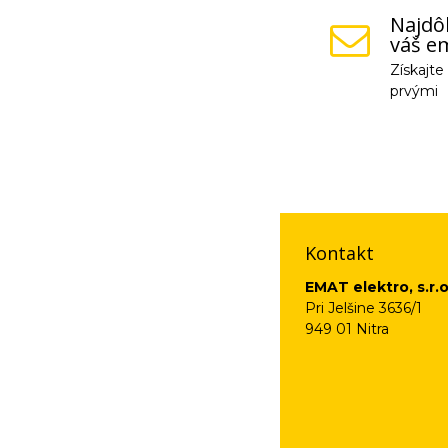
Najdôl
váš em
Získajt
prvými
Vaše osobné údaje (
na odkaz, ktorý vám
Kontakt
EMAT elektro, s.r.o
Pri Jelšine 3636/1
949 01 Nitra