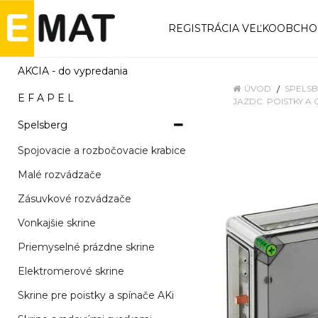
REGISTRÁCIA VEĽKOOBCH
AKCIA - do vypredania
ÚVOD
SPELS
E F A P E L
JAZDC. POISTKY A 
Spelsberg
Spojovacie a rozbočovacie krabice
Malé rozvádzače
Zásuvkové rozvádzače
Vonkajšie skrine
Priemyselné prázdne skrine
Elektromerové skrine
Skrine pre poistky a spínače AKi