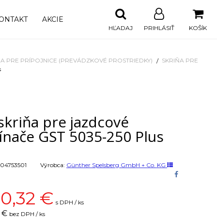
ONTAKT
AKCIE
HĽADAJ
PRIHLÁSIŤ
KOŠÍK
ŇA PRE PRÍPOJNICE (PREVÁDZKOVÉ PROSTRIEDKY)
SKRIŇA PRE
s
skriňa pre jazdcové
ínače GST 5035-250 Plus
04753501
Výrobca:
Günther Spelsberg GmbH + Co. KG
10,32
€
s DPH / ks
0 €
bez DPH / ks