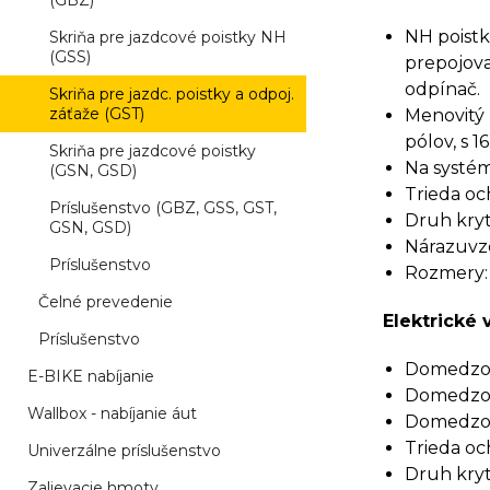
(GBZ)
NH poist
Skriňa pre jazdcové poistky NH
(GSS)
prepojova
odpínač.
Skriňa pre jazdc. poistky a odpoj.
záťaže (GST)
Menovitý 
pólov, s 
Skriňa pre jazdcové poistky
Na systém
(GSN, GSD)
Trieda och
Príslušenstvo (GBZ, GSS, GST,
Druh kryti
GSN, GSD)
Nárazuvzd
Príslušenstvo
Rozmery:
Čelné prevedenie
Elektrické 
Príslušenstvo
Domedzova
E-BIKE nabíjanie
Domedzova
Wallbox - nabíjanie áut
Domedzova
Trieda och
Univerzálne príslušenstvo
Druh kryti
Zalievacie hmoty