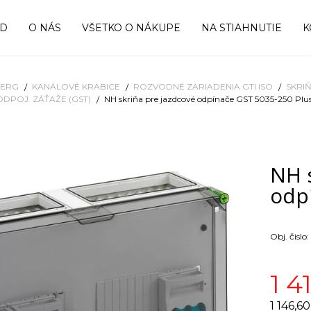
OD
O NÁS
VŠETKO O NÁKUPE
NA STIAHNUTIE
K
BERG
KANÁLOVÉ KRABICE
ROZVODNÉ ZARIADENIA GTI ISO
SKRI
ODPOJ. ZÁŤAŽE (GST)
NH skriňa pre jazdcové odpínače GST 5035-250 Plu
NH 
odp
Obj. čislo:
1 4
1 146,6