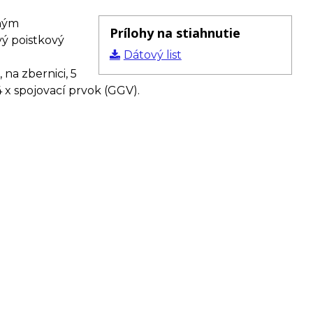
čným
Prílohy na stiahnutie
vý poistkový
Dátový list
 na zbernici, 5
4 x spojovací prvok (GGV).