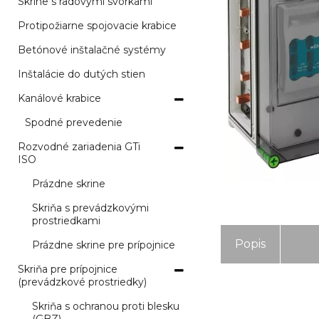
Skrine s radovými svorkami
Protipožiarne spojovacie krabice
Betónové inštalačné systémy
Inštalácie do dutých stien
Kanálové krabice
Spodné prevedenie
Rozvodné zariadenia GTi
ISO
Prázdne skrine
Skriňa s prevádzkovými
prostriedkami
Popis
Prázdne skrine pre prípojnice
Skriňa pre prípojnice
(prevádzkové prostriedky)
Skriňa s ochranou proti blesku