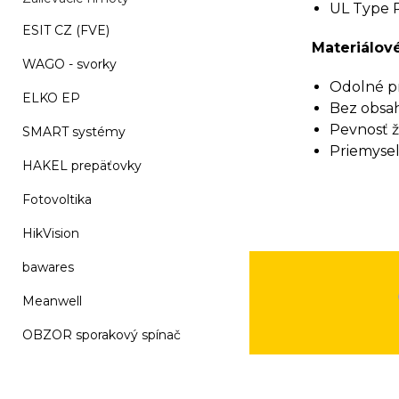
UL Type R
ESIT CZ (FVE)
Materiálové
WAGO - svorky
Odolné pr
ELKO EP
Bez obsah
Pevnosť ž
SMART systémy
Priemyseln
HAKEL prepäťovky
Fotovoltika
HikVision
bawares
Meanwell
OBZOR sporakový spínač