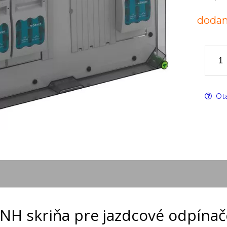
dodan
Otá
NH skriňa pre jazdcové odpínač