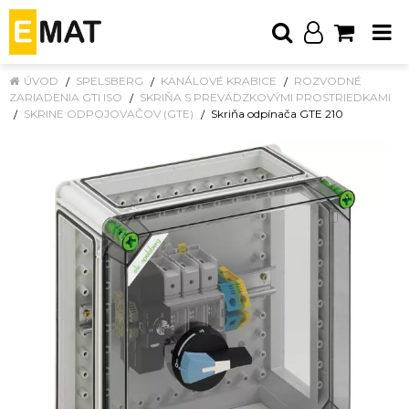
ÚVOD
SPELSBERG
KANÁLOVÉ KRABICE
ROZVODNÉ
ZARIADENIA GTI ISO
SKRIŇA S PREVÁDZKOVÝMI PROSTRIEDKAMI
SKRINE ODPOJOVAČOV (GTE)
Skriňa odpínača GTE 210