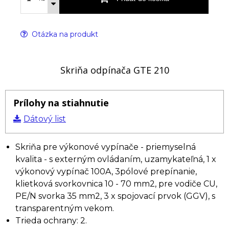
Otázka na produkt
Skriňa odpínača GTE 210
Prílohy na stiahnutie
Dátový list
Skriňa pre výkonové vypínače - priemyselná
kvalita - s externým ovládaním, uzamykateľná, 1 x
výkonový vypínač 100A, 3pólové prepínanie,
klietková svorkovnica 10 - 70 mm2, pre vodiče CU,
PE/N svorka 35 mm2, 3 x spojovací prvok (GGV), s
transparentným vekom.
Trieda ochrany: 2.