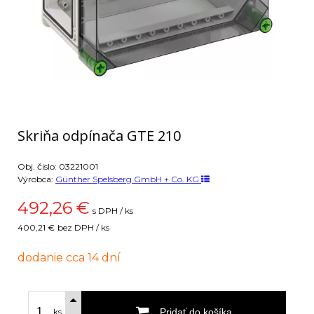
Skriňa odpínača GTE 210
Obj. čislo:
03221001
Výrobca:
Günther Spelsberg GmbH + Co. KG
492,26
€
s DPH / ks
400,21 €
bez DPH / ks
dodanie cca 14 dní
Pridať do košíka
ks