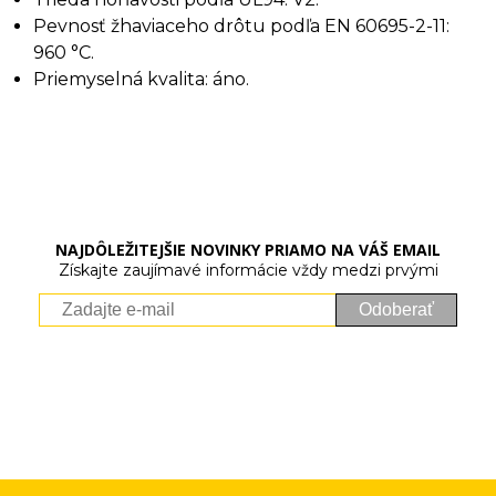
Pevnosť žhaviaceho drôtu podľa EN 60695-2-11:
960 °C.
Priemyselná kvalita: áno.
NAJDÔLEŽITEJŠIE NOVINKY PRIAMO NA VÁŠ EMAIL
Získajte zaujímavé informácie vždy medzi prvými
Odoberať
Vaše osobné údaje (email) budeme spracovávať len za týmto
účelom v súlade s platnou legislatívou a zásadami ochrany
osobných údajov. Súhlas potvrdíte kliknutím na odkaz, ktorý
vám pošleme na váš email. Súhlas môžete kedykoľvek odvolať
písomne, emailom alebo kliknutím na odkaz z ktoréhokoľvek
informačného emailu.