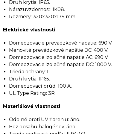
Druh krytia: IP65.
Nárazuvzdornosť: IK08.
Rozmery: 320x320x179 mm.
Elektrické vlastnosti
Domedzovacie prevádzkové napätie: 690 V.
Menovité prevádzkové napätie DC: 400 V.
Domedzovacie izolačné napätie AC: 690 V.
Domedzovacie izolačné napätie DC: 1000 V.
Trieda ochrany: II.
Druh krytia: IP65.
Domedzovací prúd: 100 A.
UL Type Rating: 3R.
Materiálové vlastnosti
Odolné proti UV žiareniu: áno.
Bez obsahu halogénov: áno.
Trieda horľavosti podľa UL94: V2.