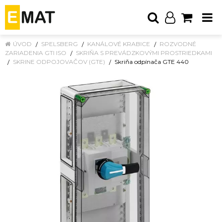
ÚVOD
SPELSBERG
KANÁLOVÉ KRABICE
ROZVODNÉ
ZARIADENIA GTI ISO
SKRIŇA S PREVÁDZKOVÝMI PROSTRIEDKAMI
SKRINE ODPOJOVAČOV (GTE)
Skriňa odpínača GTE 440