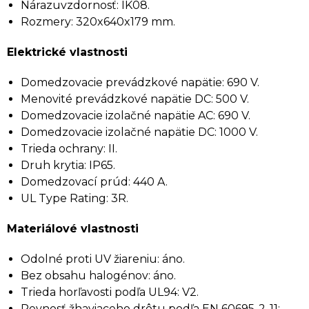
Nárazuvzdornosť: IK08.
Rozmery: 320x640x179 mm.
Elektrické vlastnosti
Domedzovacie prevádzkové napätie: 690 V.
Menovité prevádzkové napätie DC: 500 V.
Domedzovacie izolačné napätie AC: 690 V.
Domedzovacie izolačné napätie DC: 1000 V.
Trieda ochrany: II.
Druh krytia: IP65.
Domedzovací prúd: 440 A.
UL Type Rating: 3R.
Materiálové vlastnosti
Odolné proti UV žiareniu: áno.
Bez obsahu halogénov: áno.
Trieda horľavosti podľa UL94: V2.
Pevnosť žhaviaceho drôtu podľa EN 60695-2-11: