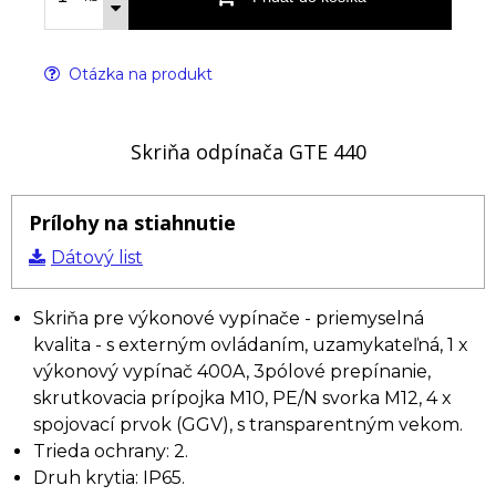
Otázka na produkt
Skriňa odpínača GTE 440
Prílohy na stiahnutie
Dátový list
Skriňa pre výkonové vypínače - priemyselná
kvalita - s externým ovládaním, uzamykateľná, 1 x
výkonový vypínač 400A, 3pólové prepínanie,
skrutkovacia prípojka M10, PE/N svorka M12, 4 x
spojovací prvok (GGV), s transparentným vekom.
Trieda ochrany: 2.
Druh krytia: IP65.