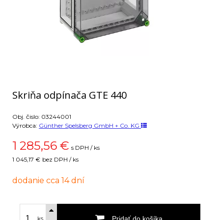
Skriňa odpínača GTE 440
Obj. čislo:
03244001
Výrobca:
Günther Spelsberg GmbH + Co. KG
1 285,56
€
s DPH / ks
1 045,17 €
bez DPH / ks
dodanie cca 14 dní
Pridať do košíka
ks