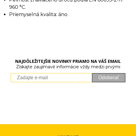
960 °C.
Priemyselná kvalita: áno.
NAJDÔLEŽITEJŠIE NOVINKY PRIAMO NA VÁŠ EMAIL
Získajte zaujímavé informácie vždy medzi prvými
Odoberať
Vaše osobné údaje (email) budeme spracovávať len za týmto
účelom v súlade s platnou legislatívou a zásadami ochrany
osobných údajov. Súhlas potvrdíte kliknutím na odkaz, ktorý
vám pošleme na váš email. Súhlas môžete kedykoľvek odvolať
písomne, emailom alebo kliknutím na odkaz z ktoréhokoľvek
informačného emailu.